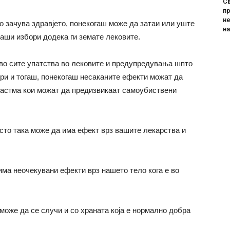
Св
пр
не
о зачува здравјето, понекогаш може да затаи или уште
н
аши избори додека ги земате лековите.
во сите упатства во лековите и предупредувања шпто
ури и тогаш, понекогаш несаканите ефекти можат да
а астма кои можат да предизвикаат самоубиствени
исто така може да има ефект врз вашите лекарства и
има неочекувани ефекти врз нашето тело кога е во
 може да се случи и со храната која е нормално добра