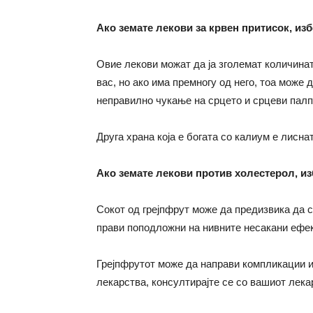
Ако земате лекови за крвен притисок, изб
Овие лекови можат да ја зголемат количинат
вас, но ако има премногу од него, тоа може
неправилно чукање на срцето и срцеви палп
Друга храна која е богата со калиум е лисна
Ако земате лекови против холестерол, изб
Сокот од грејпфрут може да предизвика да с
прави поподложни на нивните несакани ефект
Грејпфрутот може да направи компликации и 
лекарства, консултирајте се со вашиот лека