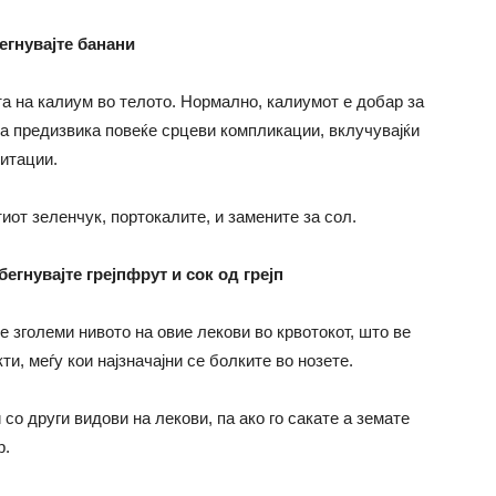
егнувајте банани
а на калиум во телото. Нормално, калиумот е добар за
 да предизвика повеќе срцеви компликации, вклучувајќи
итации.
тиот зеленчук, портокалите, и замените за сол.
егнувајте грејпфрут и сок од грејп
е зголеми нивото на овие лекови во крвотокот, што ве
и, меѓу кои најзначајни се болките во нозете.
со други видови на лекови, па ако го сакате а земате
р.