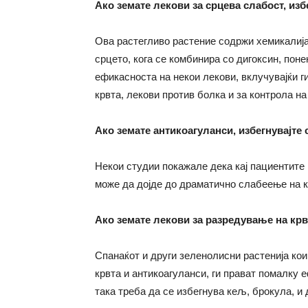
Ако земате лекови за срцева слабост, изб
Ова растегливо растение содржи хемикалија
срцето, кога се комбинира со дигоксин, поне
ефикасноста на некои лекови, вклучувајќи г
крвта, лекови против болка и за контрола на
Ако земате антикоагуланси, избегнувајте 
Некои студии покажале дека кај пациентите 
може да дојде до драматично слабеење на к
Ако земате лекови за разредување на крвт
Спанаќот и други зеленолисни растенија ко
крвта и антикоагуланси, ги прават помалку 
така треба да се избегнува кељ, брокула, и 