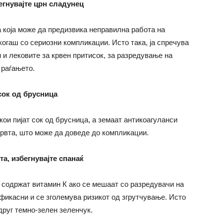
егнувајте црн сладунец
 која може да предизвика неправилна работа на
когаш со сериозни компликации. Исто така, ја спречува
и и лековите за крвен притисок, за разредување на
 раѓањето.
сок од брусница
кои пијат сок од брусница, а земаат антикоагуланси
рвта, што може да доведе до компликации.
а, избегнувајте спанаќ
и содржат витамин К ако се мешаат со разредувачи на
ефикасни и се зголемува ризикот од згрутчување. Исто
друг темно-зелен зеленчук.