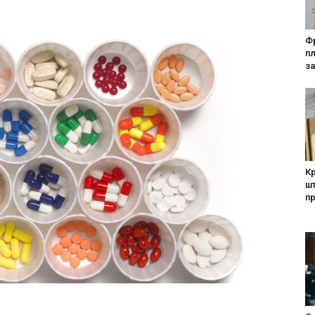
Фр
п
за
Кр
шт
п