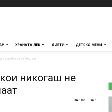
АР
ХРАНАТА ЛЕК
ДИЕТИ
ДЕТСКО МЕНИ
ш не треба да се мешаат
 кои никогаш не
шаат
1103
0