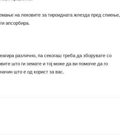
емање на лековите за тироидната жлезда пред спиење,
ги апсорбира.
реагира различно, па секогаш треба да зборувате со
ите што ги земате и тој може да ви помогне да го
начин што е од корист за вас.