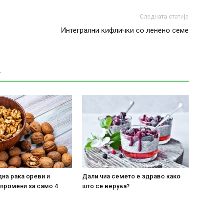
Следната статија
Интегрални кифлички со ленено семе
Т
на рака ореви и
Дали чиа семето е здраво како
 промени за само 4
што се верува?