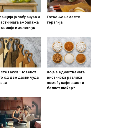
анција ја забранува и
Готвење наместо
ластичната амбалажа
терапија
 овошје и зеленчук
сте Гаков: Човекот
Која е единствената
о од две даски чуда
вистинска разлика
рави
помеѓу кафеавиот и
белиот шеќер?