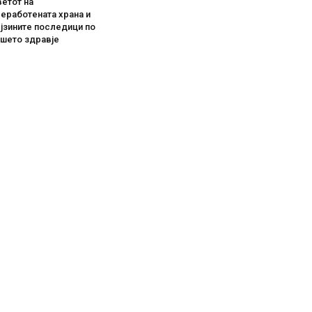
етот на
еработената храна и
јзините последици по
ашето здравје