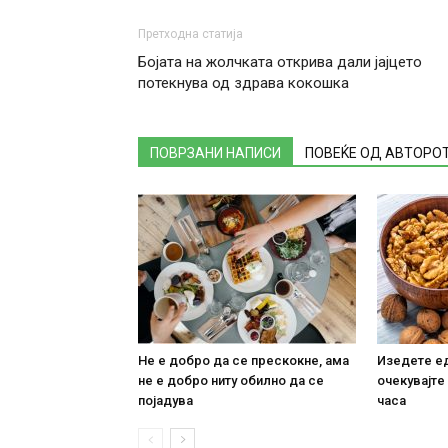
Претходна статија
Бојата на жолчката открива дали јајцето
потекнува од здрава кокошка
ПОВРЗАНИ НАПИСИ
ПОВЕЌЕ ОД АВТОРО
Не е добро да се прескокне, ама
Изедете ед
не е добро ниту обилно да се
очекувајте
појадува
часа