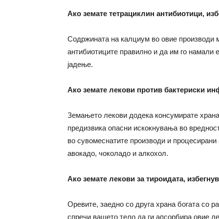
Ако земате тетрациклин антибиотици, из
Содржината на калциум во овие производи м
антибиотиците правилно и да им го намали е
јадење.
Ако земате лекови против бактериски ин
Земањето лекови додека консумирате храна
предизвика опасни искокнувања во вредност
во сувомеснатите производи и процесирани 
авокадо, чоколадо и алкохол.
Ако земате лекови за тироидата, избегнув
Оревите, заедно со друга храна богата со р
спречи вашето тело да ги апсорбира овие л