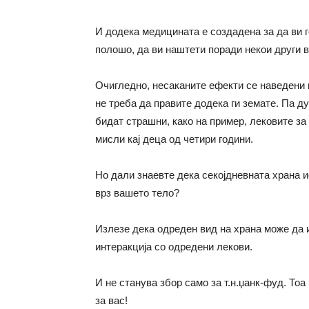
И додека медицината е создадена за да ви г
полошо, да ви наштети поради некои други в
Очигледно, несаканите ефекти се наведени 
не треба да правите додека ги земате. Па д
бидат страшни, како на пример, лековите з
мисли кај деца од четири години.
Но дали знаевте дека секојдневната храна 
врз вашето тело?
Излезе дека одреден вид на храна може да 
интеракција со одредени лекови.
И не станува збор само за т.н.џанк-фуд. Тоа
за вас!