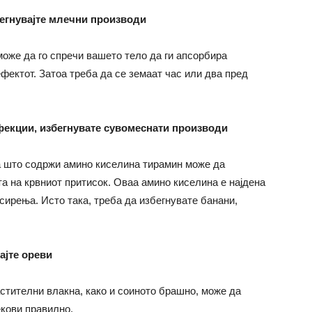
бегнувајте млечни производи
оже да го спречи вашето тело да ги апсорбира
фектот. Затоа треба да се земаат час или два пред
фекции, избегнувате сувомеснати производи
 што содржи амино киселина тирамин може да
а на крвниот притисок. Оваа амино киселина е најдена
сирења. Исто така, треба да избегнувате банани,
ајте ореви
астителни влакна, како и соиното брашно, може да
екови правилно.