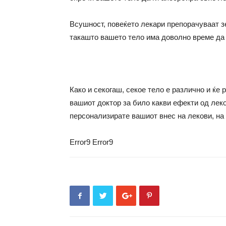
Всушност, повеќето лекари препорачуваат з
такашто вашето тело има доволно време да 
Како и секогаш, секое тело е различно и ќе 
вашиот доктор за било какви ефекти од леков
персонализирате вашиот внес на лекови, на 
Error9
Error9