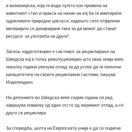
и визионерска, која ги води луѓето кон промена на
животниот стил и пракса на начин на кој би ги имитирале
одржливите природни циклуси, кадешто сите отфрлени
материјали се дизајнирани така за да можат да станат
ресурси за употреба на други“.
Засега, најделотворен е системот за рециклирање на
Шведска кој е толку револуционерен што оваа земја веќе
неколку години увезува отпад за да успее да ги пополни
капацитетите на своите рециклажни системи, пишува
Индепендент.
На депониите во Шведска веќе седма година по ред
завршува помалку од еден отсто од нејзиниот отпад, а сѐ
друго се рециклира.
За споредба, целта на Европската унија е да се подигне