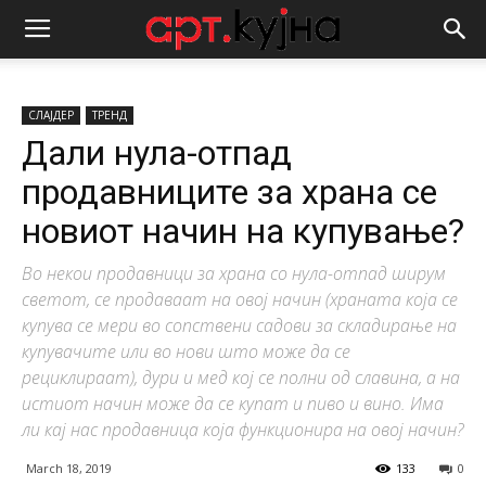
СЛАЈДЕР
ТРЕНД
Дали нула-отпад
продавниците за храна се
новиот начин на купување?
Во некои продавници за храна со нула-отпад ширум
светот, се продаваат на овој начин (храната која се
купува се мери во сопствени садови за складирање на
купувачите или во нови што може да се
рециклираат), дури и мед кој се полни од славина, а на
истиот начин може да се купат и пиво и вино. Има
ли кај нас продавница која функционира на овој начин?
March 18, 2019
133
0