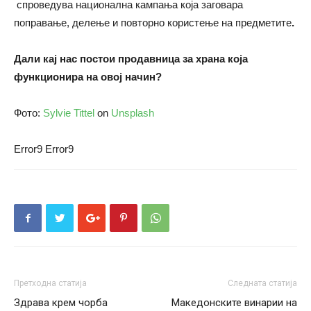
спроведува национална кампања која заговара
поправање, делење и повторно користење на предметите
.
Дали кај нас постои продавница за храна која
функционира на овој начин?
Фото:
Sylvie Tittel
on
Unsplash
Error9
Error9
Претходна статија
Следната статија
Здрава крем чорба
Македонските винарии на