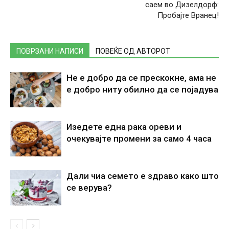
саем во Дизелдорф:
Пробајте Вранец!
ПОВРЗАНИ НАПИСИ
ПОВЕЌЕ ОД АВТОРОТ
Не е добро да се прескокне, ама не
е добро ниту обилно да се појадува
Изедете една рака ореви и
очекувајте промени за само 4 часа
Дали чиа семето е здраво како што
се верува?