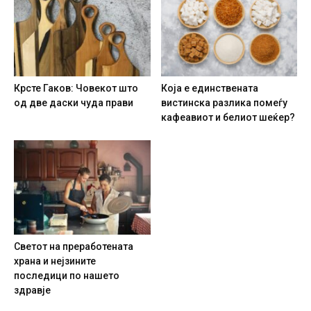
Крсте Гаков: Човекот што
Која е единствената
од две даски чуда прави
вистинска разлика помеѓу
кафеавиот и белиот шеќер?
Светот на преработената
храна и нејзините
последици по нашето
здравје