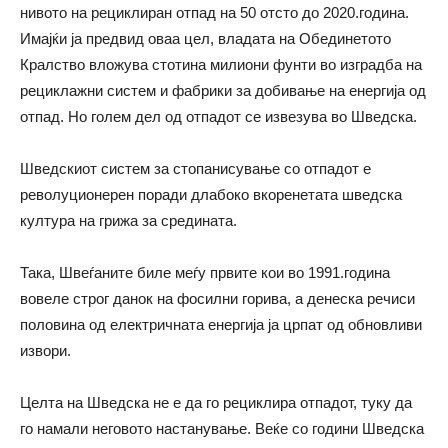
нивото на рециклиран отпад на 50 отсто до 2020.година.
Имајќи ја предвид оваа цел, владата на Обединетото
Кралство вложува стотина милиони фунти во изградба на
рециклажни систем и фабрики за добивање на енергија од
отпад. Но голем дел од отпадот се извезува во Шведска.
Шведскиот систем за стопанисување со отпадот е
револуционерен поради длабоко вкоренетата шведска
култура на грижа за средината.
Така, Швеѓаните биле меѓу првите кои во 1991.година
вовеле строг данок на фосилни горива, а денеска речиси
половина од електричната енергија ја црпат од обновливи
извори.
Целта на Шведска не е да го рециклира отпадот, туку да
го намали неговото настанување. Веќе со години Шведска