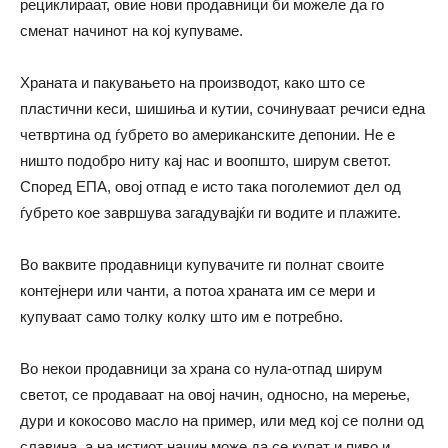
рециклираат, овие нови продавници би можеле да го
сменат начинот на кој купуваме.
Храната и пакувањето на производот, како што се
пластични кеси, шишиња и кутии, сочинуваат речиси една
четвртина од ѓубрето во американските депонии. Не е
ништо подобро ниту кај нас и воопшто, ширум светот.
Според ЕПА, овој отпад е исто така поголемиот дел од
ѓубрето кое завршува загадувајќи ги водите и плажите.
Во ваквите продавници купувачите ги полнат своите
контејнери или чанти, а потоа храната им се мери и
купуваат само толку колку што им е потребно.
Во некои продавници за храна со нула-отпад ширум
светот, се продаваат на овој начин, односно, на мерење,
дури и кокосово масло на пример, или мед кој се полни од
славина, а на истиот начин може да се купат и пиво и