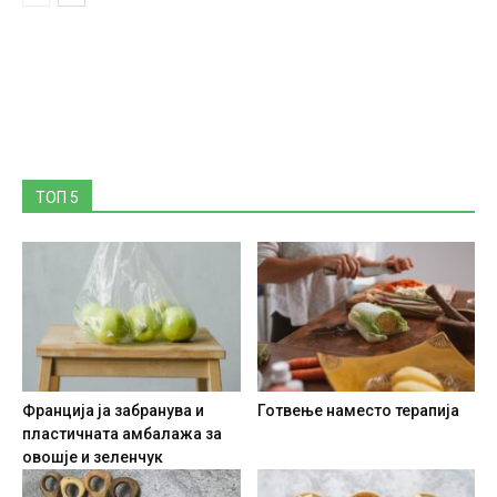
ТОП 5
Франција ја забранува и
Готвење наместо терапија
пластичната амбалажа за
овошје и зеленчук