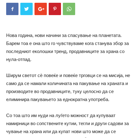
Нова година, нови начини за спасување на планетата.
Барем тоа е она што го чувствуваме кога станува збор за
последниот еколошки тренд, продавниците за храна со
нула-отпад.
Ширум светот сѐ повеќе и повеќе трговци се на мисија, не
само да се намали количината на пакување на храната и
производите во продавниците, туку целосно да се
елиминира пакувањето за еднократна употреба.
Со тоа што им нуди на луѓето можност да купуваат
намирници во сопствените кутии, тегли и други садови за
чување на храна или да купат нови што може да се