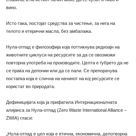
вино.
Исто така, постојат средства за чистење, за нега на
телото и етерични масла, без амбалажа.
Нула-отпад е филозофија која поттикнува редизајн на
животните циклуси на ресурсите за да се овозможи
повторна употреба на производите. Целта е ѓубрето да не
се праќа на депонии или да се пали. Се препорачува
постапка која е слична на начинот на кој ресурсите се
користат во природата.
Дефиницијата која ја прифатила Интернационалната
алијанса за Нула-отпад (Zero Waste International Alliance –
ZWIA) гласи:
„Нула-отпад е цел која е етична, економична, делотворна