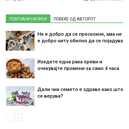
ПОВРЗАНИ НАПИСИ
ПОВЕЌЕ ОД АВТОРОТ
Не е добро да се прескокне, ама не
е добро ниту обилно да се појадува
Изедете една рака ореви и
очекувајте промени за само 4 часа
Дали чиа семето е здраво како што
се верува?