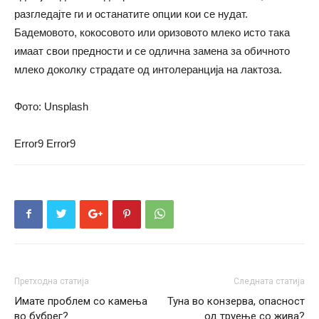
разгледајте ги и останатите опции кои се нудат.
Бадемовото, кокосовото или оризовото млеко исто така
имаат свои предности и се одлична замена за обичното
млеко доколку страдате од интолеранција на лактоза.
Фото: Unsplash
Error9
Error9
Претходна статија
Следната статија
Имате проблем со камења
Туна во конзерва, опасност
во бубрег?
од труење со жива?