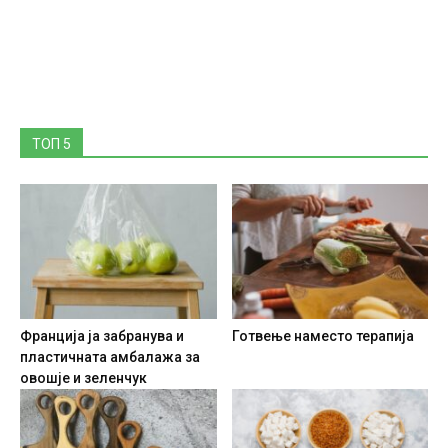
ТОП 5
Франција ја забранува и
Готвење наместо терапија
пластичната амбалажа за
овошје и зеленчук