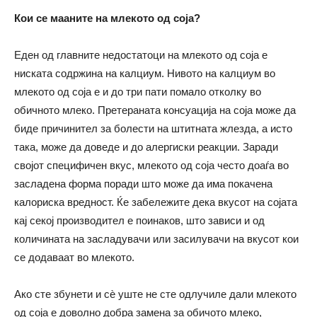
Кои се мааните на млекото од соја
?
Еден од главните недостатоци на млекото од соја е
ниската содржина на калциум. Нивото на калциум во
млекото од соја е и до три пати помало отколку во
обичното млеко. Претераната консуација на соја може да
биде причинител за болести на штитната жлезда, а исто
така, може да доведе и до алергиски реакции. Заради
својот специфичен вкус, млекото од соја често доаѓа во
засладена форма поради што може да има покачена
калориска вредност. Ќе забележите дека вкусот на сојата
кај секој производител е поинаков, што зависи и од
количината на засладувачи или засилувачи на вкусот кои
се додаваат во млекото.
Ако сте збунети и сѐ уште не сте одлучиле дали млекото
од соја е доволно добра замена за обичото млеко,