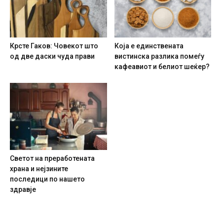
Крсте Гаков: Човекот што
Која е единствената
од две даски чуда прави
вистинска разлика помеѓу
кафеавиот и белиот шеќер?
Светот на преработената
храна и нејзините
последици по нашето
здравје