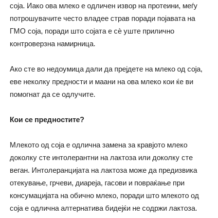
соја. Иако ова млеко е одличен извор на протеини, меѓу
потрошувачите често владее страв поради појавата на
ГМО соја, поради што сојата е сѐ уште прилично
контроверзна намирница.
Ако сте во недоумица дали да прејдете на млеко од соја,
еве неколку предности и маани на ова млеко кои ќе ви
помогнат да се одлучите.
Кои се предностите?
Млекото од соја е одлична замена за кравјото млеко
доколку сте интолерантни на лактоза или доколку сте
веган. Интолеранцијата на лактоза може да предизвика
отекување, грчеви, диареја, гасови и повраќање при
консумацијата на обично млеко, поради што млекото од
соја е одлична алтернатива бидејќи не содржи лактоза.