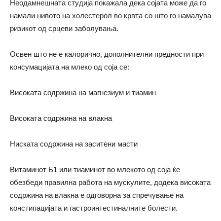
Неодамнешната студија покажала дека сојата може да го
намали нивото на холестерол во крвта со што го намалува
ризикот од срцеви заболувања.
Освен што не е калорично, дополнителни предности при
консумацијата на млеко од соја се:
Високата содржина на магнезиум и тиамин
Високата содржина на влакна
Ниската содржина на заситени масти
Витаминот Б1 или тиаминот во млекото од соја ќе
обезбеди правилна работа на мускулите, додека високата
содржина на влакна е одговорна за спречување на
констипацијата и гастроинтестиналните болести.