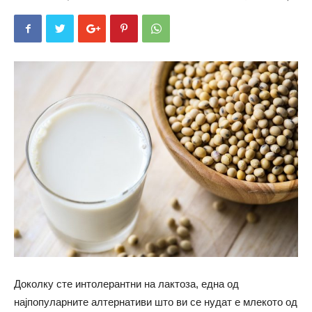
Доколку сте интолерантни на лактоза, една од
најпопуларните алтернативи што ви се нудат е млекото од