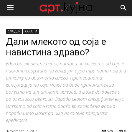
СЛАЈДЕР
СОВЕТИ
Дали млекото од соја е
навистина здраво?
Еден од главните недостатоци на млекото од соја е
ниската содржина на калциум, дури три пати помала
отколку во обичното млеко. Претераната
консумација на соја може да биде причинител за
болести на штитната жлезда, а може да доведе и
до алергиски реакции. Заради својот специфичен вкус,
млекото од соја често доаѓа во засладена форма
поради што може да има покачена калориска
вредност.
November 13, 2018
928
0