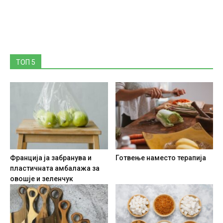
ТОП 5
Франција ја забранува и
Готвење наместо терапија
пластичната амбалажа за
овошје и зеленчук