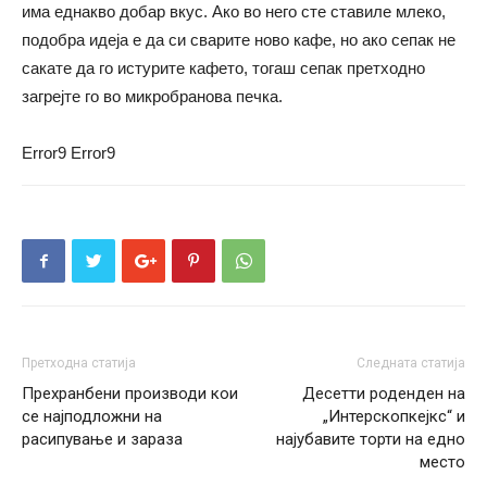
има еднакво добар вкус. Ако во него сте ставиле млеко,
подобра идеја е да си сварите ново кафе, но ако сепак не
сакате да го истурите кафето, тогаш сепак претходно
загрејте го во микробранова печка.
Error9
Error9
Претходна статија
Следната статија
Прехранбени производи кои
Десетти роденден на
се најподложни на
„Интерскопкејкс“ и
расипување и зараза
најубавите торти на едно
место