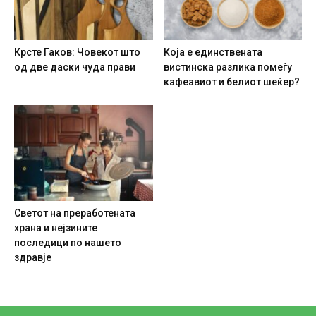
Крсте Гаков: Човекот што
Која е единствената
од две даски чуда прави
вистинска разлика помеѓу
кафеавиот и белиот шеќер?
Светот на преработената
храна и нејзините
последици по нашето
здравје