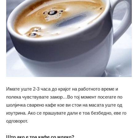
Имате уште 2-3 часа до крајот на работното време и
полека чувствувате замор…Во тој момент посегате по
шолјичка сварено кафе кое ви стои на масата уште од
изутрина. Ако се прашувате дали е тоа безбедно, еве го
одговорот.
Што ако е тоа кафе со млеко?