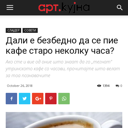
СЛАЈДЕР
СОВЕТИ
Дали е безбедно да се пие
кафе старо неколку часа?
Ако сте и вие од оние што знаат да го „тегнат“
утринското кафе со часови, прочитајте што велат
за тоа познавачите
October 26, 2018
1394
0