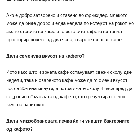
Ако е добро затворено и ставено во фрижидер, млекото
може да биде добро и една недела по истејкот на рокот, но
ако го ставите во кафе и го оставите кафето во топла
просторија повеќе од два часа, сварете си ново кафе.
Дали семенува вкусот на кафето?
Исто како што и зрната кафе остануваат свежи околу две
недели, така и свареното кафе може да го смени вкусот
после 30-тина минути, а потоа имате околу 4 часа пред да
се „расипат“ маслата од кафето, што резултира со лош
вкус на напитокот.
Дали микробрановата печка ќе ги уништи бактериите
од кафето?