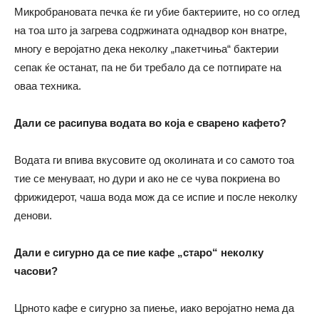
Микробрановата печка ќе ги убие бактериите, но со оглед
на тоа што ја загрева содржината однадвор кон внатре,
многу е веројатно дека неколку „пакетчиња“ бактерии
сепак ќе останат, па не би требало да се потпирате на
оваа техника.
Дали се расипува водата во која е сварено кафето?
Водата ги впива вкусовите од околината и со самото тоа
тие се менуваат, но дури и ако не се чува покриена во
фрижидерот, чаша вода мож да се испие и после неколку
денови.
Дали е сигурно да се пие кафе „старо“ неколку
часови?
Црното кафе е сигурно за пиење, иако веројатно нема да