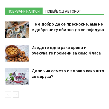
ПОВРЗАНИ НАПИСИ
ПОВЕЌЕ ОД АВТОРОТ
Не е добро да се прескокне, ама не
е добро ниту обилно да се појадува
Изедете една рака ореви и
очекувајте промени за само 4 часа
Дали чиа семето е здраво како што
се верува?