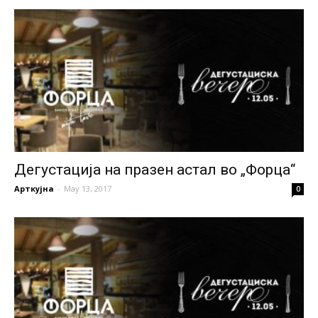
Дегустација на празен астал во „Форца“
Арткујна
-
May 13, 2017
0