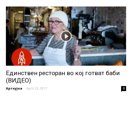
Единствен ресторан во кој готват баби
(ВИДЕО)
Арткујна
-
April 25, 2017
0