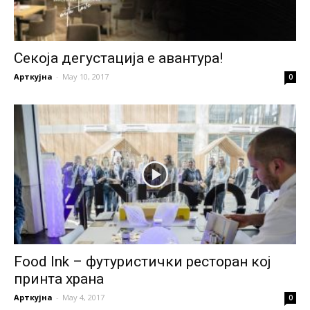
Секоја дегустација е авантура!
Арткујна
-
May 10, 2017
0
Food Ink – футуристички ресторан кој
принта храна
Арткујна
-
May 4, 2017
0