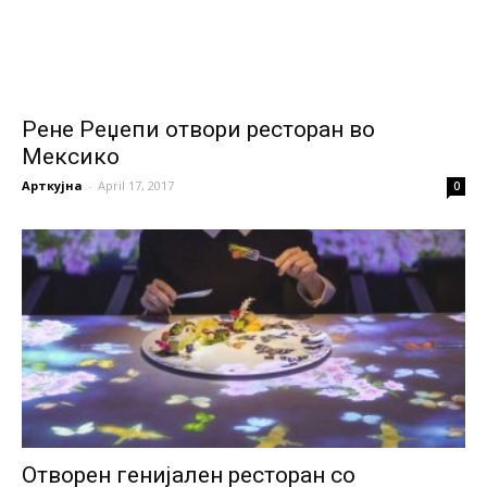
Рене Реџепи отвори ресторан во
Мексико
Арткујна
-
April 17, 2017
0
Отворен генијален ресторан со