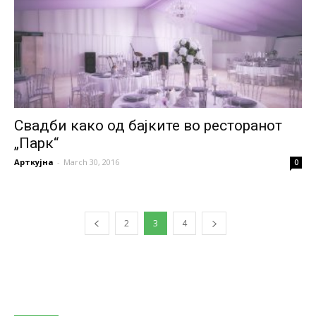
Свадби како од бајките во ресторанот
„Парк“
Арткујна
-
March 30, 2016
0
2
3
4