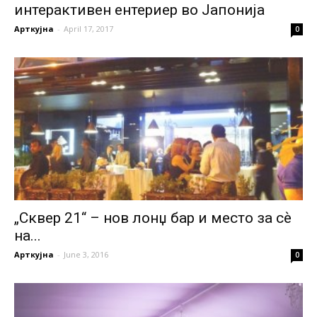
интерактивен ентериер во Јапонија
Арткујна
-
April 17, 2017
0
„Сквер 21“ – нов лонџ бар и место за сѐ
на...
Арткујна
-
June 3, 2016
0