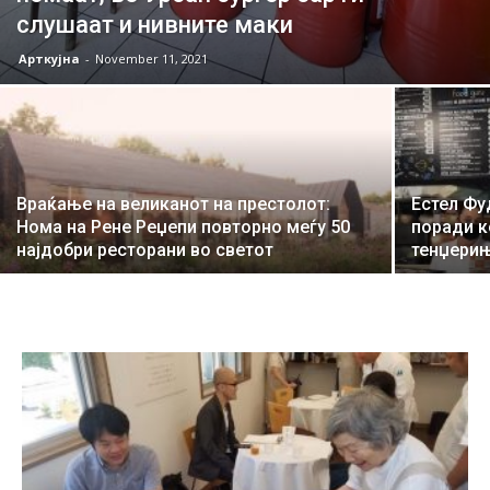
слушаат и нивните маки
Арткујна
-
November 11, 2021
Враќање на великанот на престолот:
Естел Фу
Нома на Рене Реџепи повторно меѓу 50
поради к
најдобри ресторани во светот
тенџери