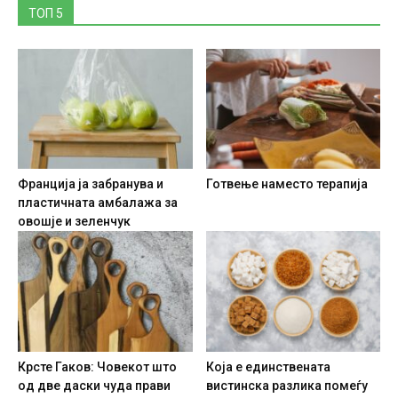
ТОП 5
Франција ја забранува и
Готвење наместо терапија
пластичната амбалажа за
овошје и зеленчук
Крсте Гаков: Човекот што
Која е единствената
од две даски чуда прави
вистинска разлика помеѓу