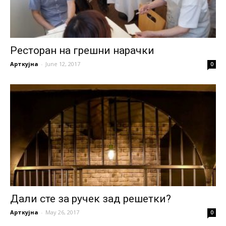
Ресторан на грешни нарачки
Арткујна
-
June 12, 2017
0
Дали сте за ручек зад решетки?
Арткујна
-
May 26, 2017
0