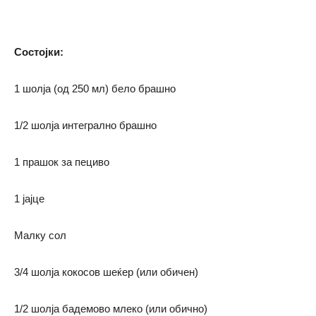
Состојки:
1 шолја (од 250 мл) бело брашно
1/2 шолја интегрално брашно
1 прашок за пециво
1 јајце
Малку сол
3/4 шолја кокосов шеќер (или обичен)
1/2 шолја бадемово млеко (или обично)