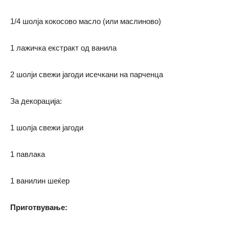
1/4 шолја кокосово масло (или маслиново)
1 лажичка екстракт од ванила
2 шолји свежи јагоди исечкани на парченца
За декорација:
1 шолја свежи јагоди
1 павлака
1 ванилин шеќер
Приготвување: