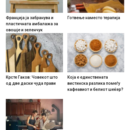
Франција ја забранува и
Готвење наместо терапија
пластичната амбалажа за
овошје и зеленчук
Крсте Гаков: Човекот што
Која е единствената
од две даски чуда прави
вистинска разлика помеѓу
кафеавиот и белиот шеќер?