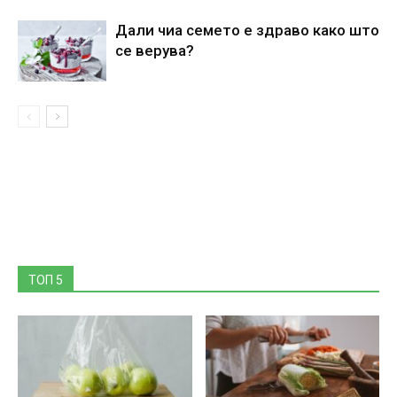
Дали чиа семето е здраво како што
се верува?
ТОП 5