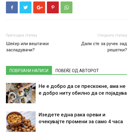
Претходна статија
Следната статија
Шеќер или вештачки
Дали сте за ручек зад
засладувачи?
решетки?
ПОВРЗАНИ НАПИСИ
ПОВЕЌЕ ОД АВТОРОТ
Не е добро да се прескокне, ама не
е добро ниту обилно да се појадува
Изедете една рака ореви и
очекувајте промени за само 4 часа