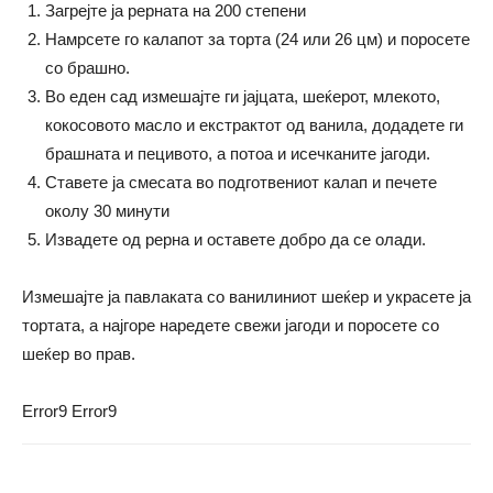
Загрејте ја рерната на 200 степени
Намрсете го калапот за торта (24 или 26 цм) и поросете
со брашно.
Во еден сад измешајте ги јајцата, шеќерот, млекото,
кокосовото масло и екстрактот од ванила, додадете ги
брашната и пецивото, а потоа и исечканите јагоди.
Ставете ја смесата во подготвениот калап и печете
околу 30 минути
Извадете од рерна и оставете добро да се олади.
Измешајте ја павлаката со ванилиниот шеќер и украсете ја
тортата, а најгоре наредете свежи јагоди и поросете со
шеќер во прав.
Error9
Error9