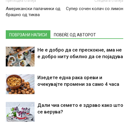
Претходна статија
Следната статија
Американски палачинки од
Супер сочен колач со лимон
брашно од тиква
ПОВРЗАНИ НАПИСИ
ПОВЕЌЕ ОД АВТОРОТ
Не е добро да се прескокне, ама не
е добро ниту обилно да се појадува
Изедете една рака ореви и
очекувајте промени за само 4 часа
Дали чиа семето е здраво како што
се верува?