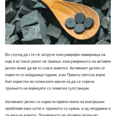
Во случај да сте се затруле консумирајќи намирница на
која ѝ истекол рокот на траење, консумирањето на активен
јаглен може да ви го спаси животот. Активниот јаглен се
користи со илјадници години, а во Првата светска војна
бил користен во плинските маски за да се спречи
труењето на војниците со хемиски супстанции.
Активниот јаглен се користи првенствено за внатрешни
проблеми како штпо е труењето со храна, а од неодамна и
за нега на кожата. Додавањето на активен јаглен во