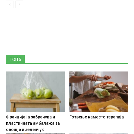
ТОП 5
Франција ја забранува и
Готвење наместо терапија
пластичната амбалажа за
овошје и зеленчук