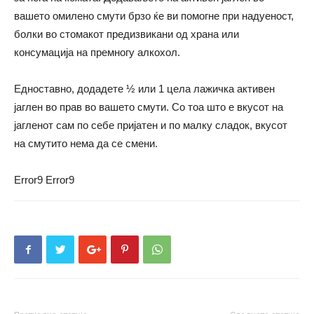
вашето омилено смути брзо ќе ви помогне при надуеност,
болки во стомакот предизвикани од храна или
консумација на премногу алкохол.
Едноставно, додадете ½ или 1 цела лажичка активен
јаглен во прав во вашето смути. Со тоа што е вкусот на
јагленот сам по себе пријатен и по малку сладок, вкусот
на смутито нема да се смени.
Error9
Error9