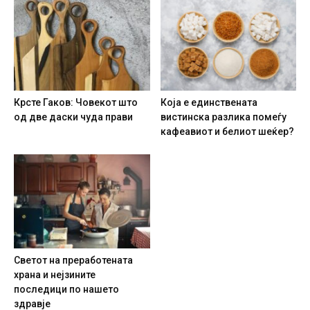
Крсте Гаков: Човекот што
Која е единствената
од две даски чуда прави
вистинска разлика помеѓу
кафеавиот и белиот шеќер?
Светот на преработената
храна и нејзините
последици по нашето
здравје