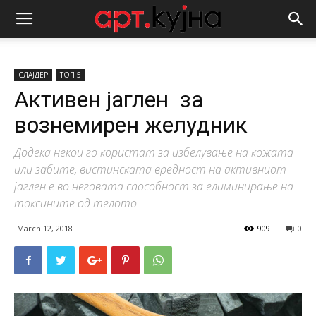
СЛАЈДЕР
ТОП 5
Активен јаглен за
вознемирен желудник
Додека некои го користат за избелување на кожата
или забите, вистинската вредност на активниот
јаглен е во неговата способност за елиминирање на
токсините од телото
March 12, 2018
909
0