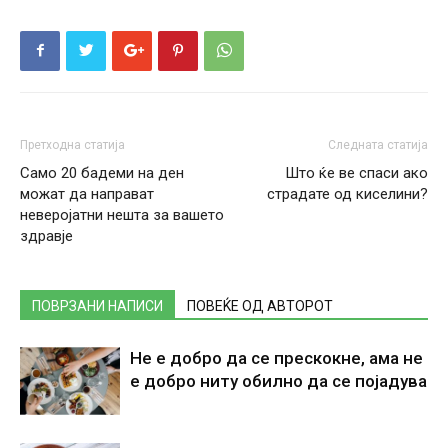
Претходна статија
Следната статија
Само 20 бадеми на ден
Што ќе ве спаси ако
можат да направат
страдате од киселини?
неверојатни нешта за вашето
здравје
ПОВРЗАНИ НАПИСИ
ПОВЕЌЕ ОД АВТОРОТ
Не е добро да се прескокне, ама не
е добро ниту обилно да се појадува