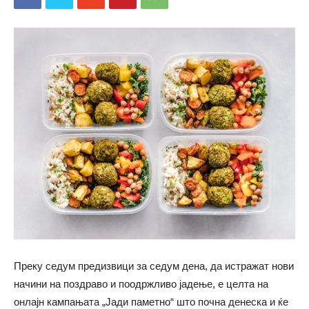
Преку седум предизвици за седум дена, да истражат нови
начини на поздраво и поодржливо јадење, е целта на
онлајн кампањата „Јади паметно“ што почна денеска и ќе