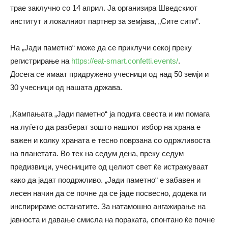
трае заклучно со 14 април. Ја организира Шведскиот
институт и локалниот партнер за земјава, „Сите сити“.
На „Јади паметно“ може да се приклучи секој преку
регистрирање на
https://eat-smart.confetti.events/
.
Досега се имаат придружено учесници од над 50 земји и
30 учесници од нашата држава.
„Кампањата „Јади паметно“ ја подига свеста и им помага
на луѓето да разберат зошто нашиот избор на храна е
важен и колку храната е тесно поврзана со одржливоста
на планетата. Во тек на седум дена, преку седум
предизвици, учесниците од целиот свет ќе истражуваат
како да јадат поодржливо. „Јади паметно“ е забавен и
лесен начин да се почне да се јаде посвесно, додека ги
инспирираме останатите. За натамошно ангажирање на
јавноста и давање смисла на пораката, спонтано ќе почне