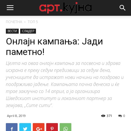
ПОЧЕТНА
ТОП 5
ВЕСТИ
СЛАЈДЕР
Онлајн кампања: Јади
паметно!
Целта на оваа онлајн кампања за посвесна и здрава
исхрана е преку седум предизвици за седум дена,
учесниците да истражат нови начини на поздраво и
поодржливо јадење. Кампањата почна денеска и ќе
трае заклучно со 14 април, а ја организира
Шведскиот институт и локалниот партнер за
земјава, „Сите сити“.
April 8, 2019
371
0