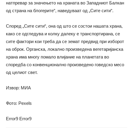
натпревар за значењето на храната во Западниот Балкан
од страна на блогерите“, наведуваат од „Сите сити“.
Според „Сите сити“, она од што се состои нашата храна,
како се одгледува и колку далеку е транспортирана, се
сите фактори кои треба да се земат предвид при изборот
на оброк. Органска, локално произведена вегетаријанска
храна има многу помало влијание на планетата во
споредба со конвенционално произведено говедско месо
од целиот свет.
Извор: МИА
Фото: Pexels
Error9
Error9