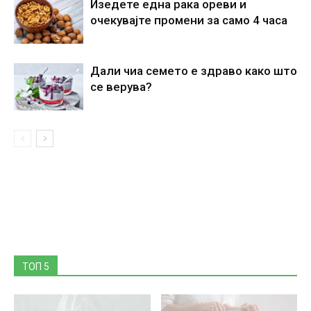
Изедете една рака ореви и
очекувајте промени за само 4 часа
Дали чиа семето е здраво како што
се верува?
ТОП 5