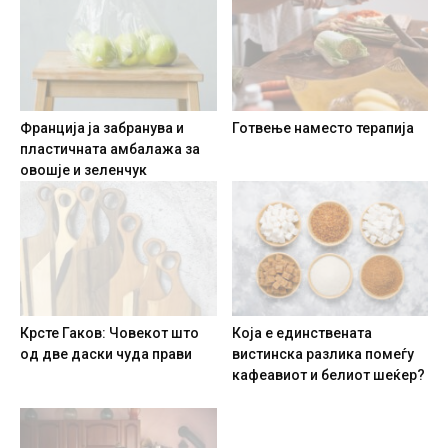
Франција ја забранува и
Готвење наместо терапија
пластичната амбалажа за
овошје и зеленчук
Крсте Гаков: Човекот што
Која е единствената
од две даски чуда прави
вистинска разлика помеѓу
кафеавиот и белиот шеќер?