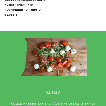
храна и нејзините
последици по нашето
здравје
ЗА НАС
Содржините на порталот Арткујна се заштитени со