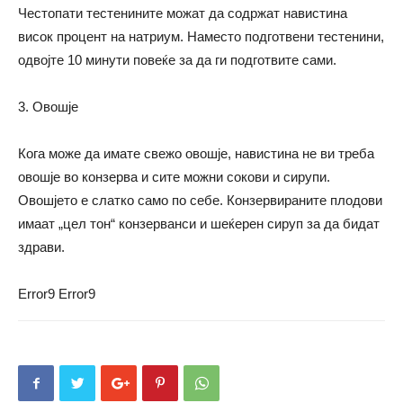
Честопати тестенините можат да содржат навистина
висок процент на натриум. Наместо подготвени тестенини,
одвојте 10 минути повеќе за да ги подготвите сами.
3. Овошје
Кога може да имате свежо овошје, навистина не ви треба
овошје во конзерва и сите можни сокови и сирупи.
Овошјето е слатко само по себе. Конзервираните плодови
имаат „цел тон“ конзерванси и шеќерен сируп за да бидат
здрави.
Error9
Error9