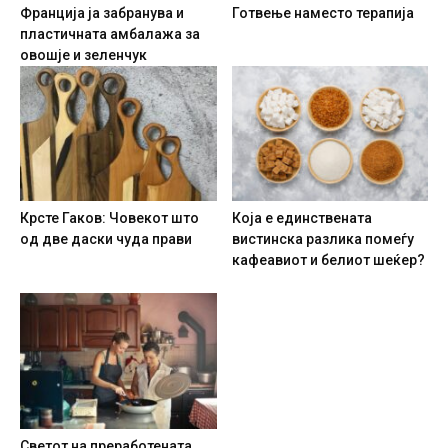
Франција ја забранува и
Готвење наместо терапија
пластичната амбалажа за
овошје и зеленчук
Крсте Гаков: Човекот што
Која е единствената
од две даски чуда прави
вистинска разлика помеѓу
кафеавиот и белиот шеќер?
Светот на преработената