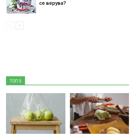
се верува?
ТОП 5