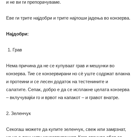
и не ви ги препорачуваме.
Еве ги трите најдобри и трите најлоши јадења во конзерва.
Најдобри:
Грав
Нема причина да не се купуваат грав и мешунки во
конзерва. Тие се конзервирани но сѐ уште содржат влакна
и протеини и се лесен додаток на тестенините и
салатите. Сепак, добро е да се исплакне целата конзерва
– вклучувајќи го и врвот на капакот – и гравот внатре.
2. Зеленчук
Секогаш можете да купите зеленчук, свеж или замрзнат,