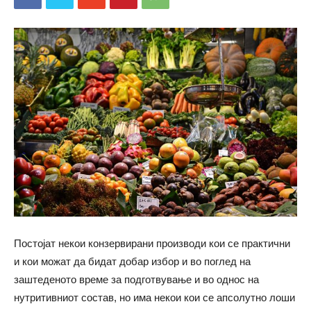
Постојат некои конзервирани производи кои се практични
и кои можат да бидат добар избор и во поглед на
заштеденото време за подготвување и во однос на
нутритивниот состав, но има некои кои се апсолутно лоши