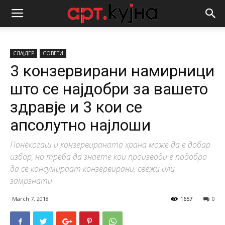
СЛАЈДЕР
СОВЕТИ
3 конзервирани намирници
што се најдобри за вашето
здравје и 3 кои се
апсолутно најлоши
Понекогаш и конзервираната храна може да е добар
избор, но треба да знаете кои производи е подобро
да се консумираат конзервирани, свежи или
замрзнати
March 7, 2018
1657
0