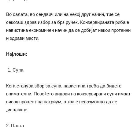
Во салата, во сендвич или на некој друг начин, тие се
секогаш здрав избор за брз ручек. Конзервираната риба е
навистина економичен начин да се добијат некои протеини
и здрави масти.
Најлоши:
Супа
Кога станува збор за супа, навистина треба да бидете
внимателни. Повеќето видови на конзервирани супи имаат
висок процент на натриум, а тоа е невозможно да се
„исплакне.
2. Паста