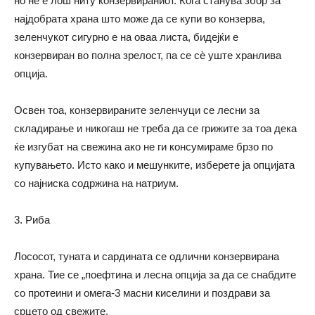
но не е лош ниту конзервираниот. Кога станува збор за
најдобрата храна што може да се купи во конзерва,
зеленчукот сигурно е на оваа листа, бидејќи е
конзервиран во полна зрелост, па се сѐ уште хранлива
опција.
Освен тоа, конзервираните зеленчуци се лесни за
складирање и никогаш не треба да се грижите за тоа дека
ќе изгубат на свежина ако не ги консумираме брзо по
купувањето. Исто како и мешунките, изберете ја опцијата
со најниска содржина на натриум.
3. Риба
Лососот, туната и сардината се одлични конзервирана
храна. Тие се „поефтина и лесна опција за да се снабдите
со протеини и омега-3 масни киселини и поздрави за
срцето од свежите.