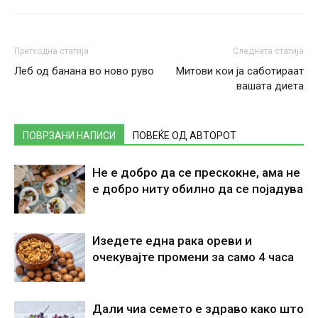
Претходна статија
Следната статија
Леб од банана во ново руво
Митови кои ја саботираат
вашата диета
ПОВРЗАНИ НАПИСИ
ПОВЕЌЕ ОД АВТОРОТ
Не е добро да се прескокне, ама не
е добро ниту обилно да се појадува
Изедете една рака ореви и
очекувајте промени за само 4 часа
Дали чиа семето е здраво како што