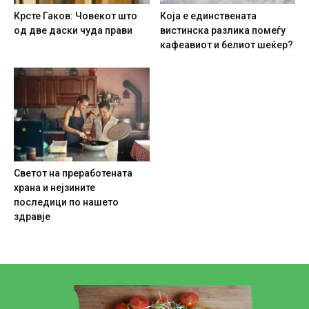
Крсте Гаков: Човекот што
Која е единствената
од две даски чуда прави
вистинска разлика помеѓу
кафеавиот и белиот шеќер?
Светот на преработената
храна и нејзините
последици по нашето
здравје