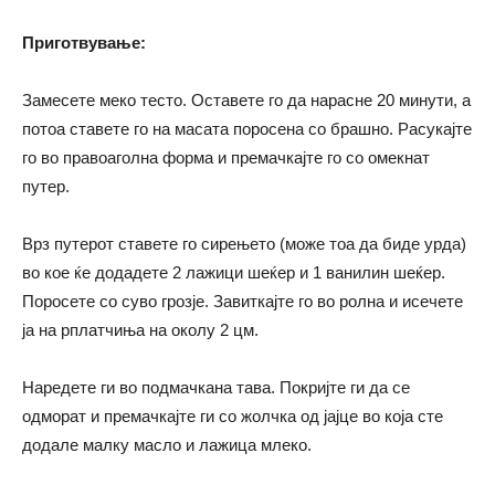
Приготвување:
Замесете меко тесто. Оставете го да нарасне 20 минути, а
потоа ставете го на масата поросена со брашно. Расукајте
го во правоаголна форма и премачкајте го со омекнат
путер.
Врз путерот ставете го сирењето (може тоа да биде урда)
во кое ќе додадете 2 лажици шеќер и 1 ванилин шеќер.
Поросете со суво грозје. Завиткајте го во ролна и исечете
ја на рплатчиња на околу 2 цм.
Наредете ги во подмачкана тава. Покријте ги да се
одморат и премачкајте ги со жолчка од јајце во која сте
додале малку масло и лажица млеко.