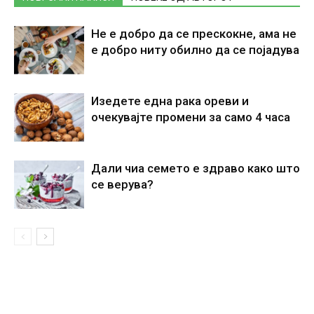
Не е добро да се прескокне, ама не
е добро ниту обилно да се појадува
Изедете една рака ореви и
очекувајте промени за само 4 часа
Дали чиа семето е здраво како што
се верува?