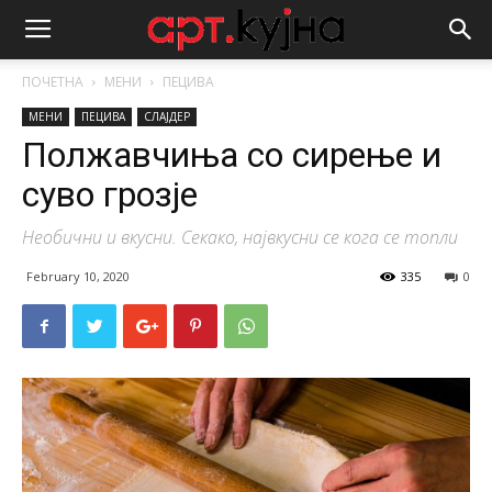
ПОЧЕТНА
МЕНИ
ПЕЦИВА
МЕНИ
ПЕЦИВА
СЛАЈДЕР
Полжавчиња со сирење и
суво грозје
Необични и вкусни. Секако, највкусни се кога се топли
February 10, 2020
335
0