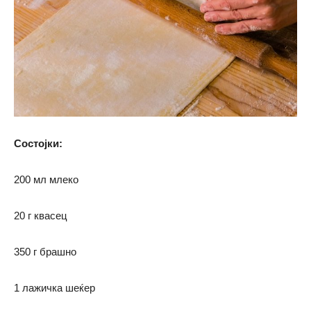
Состојки:
200 мл млеко
20 г квасец
350 г брашно
1 лажичка шеќер