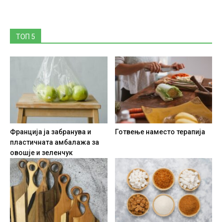
ТОП 5
Франција ја забранува и
Готвење наместо терапија
пластичната амбалажа за
овошје и зеленчук