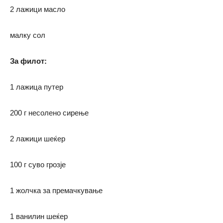
2 лажици масло
малку сол
За филот:
1 лажица путер
200 г несолено сирење
2 лажици шеќер
100 г суво грозје
1 жолчка за премачкување
1 ванилин шеќер