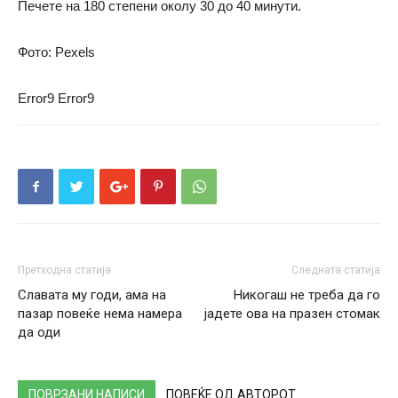
Печете на 180 степени околу 30 до 40 минути.
Фото: Pexels
Error9
Error9
Претходна статија
Следната статија
Славата му годи, ама на
Никогаш не треба да го
пазар повеќе нема намера
јадете ова на празен стомак
да оди
ПОВРЗАНИ НАПИСИ
ПОВЕЌЕ ОД АВТОРОТ