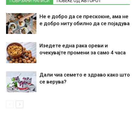
ПОВРЗАНИ НАПИСИ
ПОВЕЌЕ ОД АВТОРОТ
Не е добро да се прескокне, ама не
е добро ниту обилно да се појадува
Изедете една рака ореви и
очекувајте промени за само 4 часа
Дали чиа семето е здраво како што
се верува?