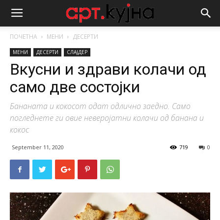
ПОЧЕТНА
МЕНИ
ДЕСЕРТИ
МЕНИ
ДЕСЕРТИ
СЛАЈДЕР
Вкусни и здрави колачи од
само две состојки
Бананата и кокосот одат одлично заедно. Само
погледнете ги овие неверојатни колачи од банана и
кокос
September 11, 2020
719
0