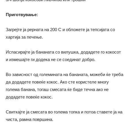
Приготвување:
Загрејте ја рерната на 200 C и обложете ја тепсијата со
хартија за печење.
Испасирајте ја бананата со вилушка, додадете го кокосот
и измешајте ги додека не се соединат добро.
Во зависност од големината на бананата, можеби ќе треба
да додадете повеќе кокос. Ако сте користеле многу
голема банана, тогаш смесата ќе биде течна ако не
додадете повеќе кокос.
Свиткајте ја смесата во голема топка и потоа ставете ја на
чиста, рамна површина.