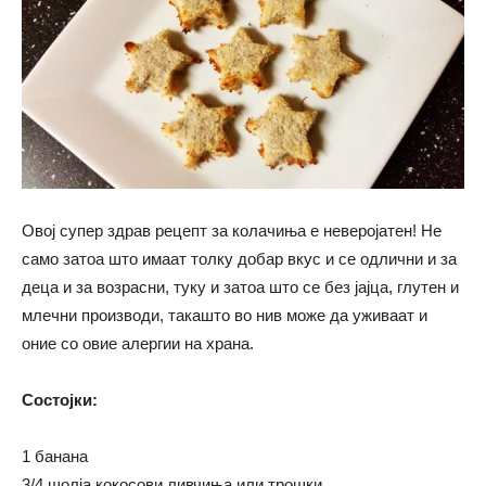
Овој супер здрав рецепт за колачиња е неверојатен! Не
само затоа што имаат толку добар вкус и се одлични и за
деца и за возрасни, туку и затоа што се без јајца, глутен и
млечни производи, такашто во нив може да уживаат и
оние со овие алергии на храна.
Состојки:
1 банана
3/4 шолја кокосови ливчиња или трошки