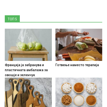
ТОП 5
Франција ја забранува и
Готвење наместо терапија
пластичната амбалажа за
овошје и зеленчук