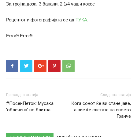
За тројна доза: 3 банани, 2 1/4 чаши кокос
Рецептот и фотографијата се од
ТУКА
.
Error9
Error9
Претходна статија
Следната статија
#ПосенПеток: Мусака
Кога сонот ќе ви стане јаве,
‘облечена’ во блитва
а вие ќе слетате на своето
Гранче