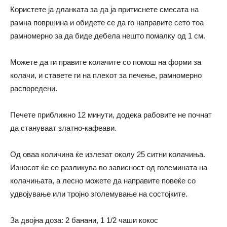
Користете ја дланката за да ја притиснете смесата на
рамна површина и обидете се да го направите сето тоа
рамномерно за да биде дебела нешто помалку од 1 см.
Можете да ги правите колачите со помош на форми за
колачи, и ставете ги на плехот за печење, рамномерно
распоредени.
Печете приближно 12 минути, додека рабовите не почнат
да стануваат златно-кафеави.
Од оваа количина ќе излезат околу 25 ситни колачиња.
Износот ќе се разликува во зависност од големината на
колачињата, а лесно можете да направите повеќе со
удвојување или тројно зголемување на состојките.
За двојна доза: 2 банани, 1 1/2 чаши кокос