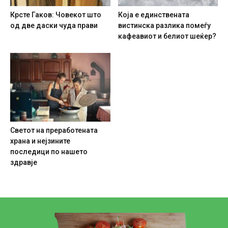
Крсте Гаков: Човекот што
Која е единствената
од две даски чуда прави
вистинска разлика помеѓу
кафеавиот и белиот шеќер?
Светот на преработената
храна и нејзините
последици по нашето
здравје