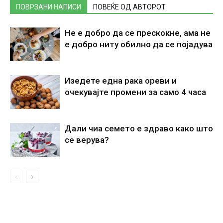
ПОВРЗАНИ НАПИСИ
ПОВЕЌЕ ОД АВТОРОТ
Не е добро да се прескокне, ама не
е добро ниту обилно да се појадува
Изедете една рака ореви и
очекувајте промени за само 4 часа
Дали чиа семето е здраво како што
се верува?