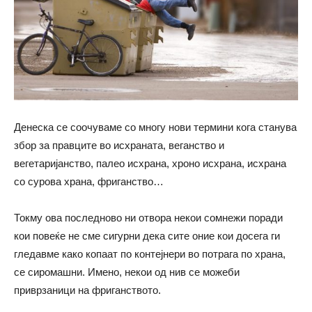
Денеска се соочуваме со многу нови термини кога станува
збор за правците во исхраната, веганство и
вегетаријанство, палео исхрана, хроно исхрана, исхрана
со сурова храна, фриганство…
Токму ова последново ни отворa некои сомнежи поради
кои повеќе не сме сигурни дека сите оние кои досега ги
гледавме како копаат по контејнери во потрага по храна,
се сиромашни. Имено, некои од нив се можеби
приврзаници на фриганството.