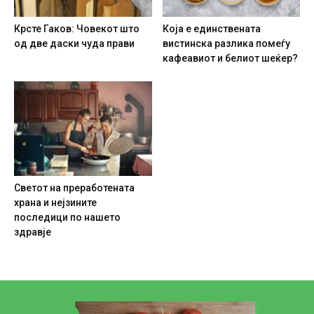
Крсте Гаков: Човекот што
Која е единствената
од две даски чуда прави
вистинска разлика помеѓу
кафеавиот и белиот шеќер?
Светот на преработената
храна и нејзините
последици по нашето
здравје