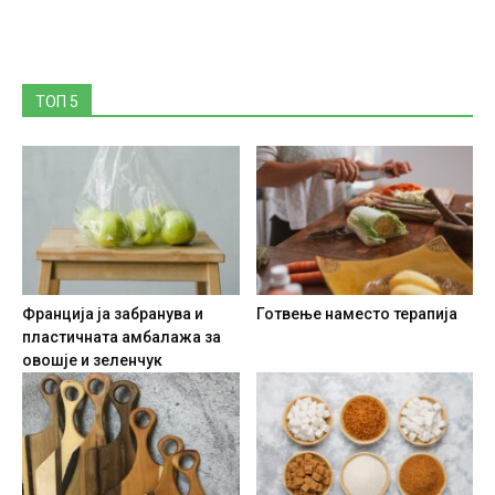
ТОП 5
Франција ја забранува и
Готвење наместо терапија
пластичната амбалажа за
овошје и зеленчук