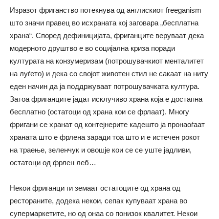
Изразот фриганство потекнува од англискиот freeganism
што значи правец во исхраната кој заговара „бесплатна
храна“. Според дефиницијата, фриганците веруваат дека
модерното друштво е во социјална криза поради
културата на конзумеризам (потрошувачкиот менталитет
на луѓето) и дека со својот животен стил не сакаат на ниту
еден начин да ја поддржуваат потрошувачката култура.
Затоа фриганците јадат исклучиво храна која е достапна
бесплатно (остатоци од храна кои се фрлаат). Многу
фригани се хранат од контејнерите кадешто ја пронаоѓаат
храната што е фрлена заради тоа што и е истечен рокот
на траење, зеленчук и овошје кои се се уште јадливи,
остатоци од фрлен леб…
Некои фриганци ги земаат остатоците од храна од
рестораните, додека некои, сепак купуваат храна во
супермаркетите, но од онаа со понизок квалитет. Некои