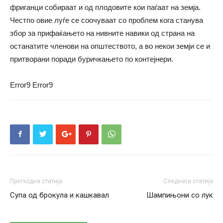
фриганци собираат и од плодовите кои паѓаат на земја.
Честпо овие луѓе се соочуваат со проблем кога станува
збор за прифаќањето на нивните навики од страна на
останатите членови на општеството, а во некои земји се и
притворани поради буричкањето по контејнери.
Error9
Error9
Претходна статија
Следната статија
Супа од брокула и кашкавал
Шампињони со лук