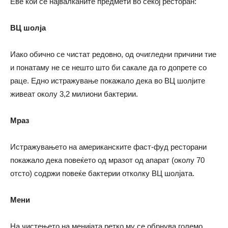
Еве кои се највалканите предмети во секој ресторан:
ВЦ шолја
Иако обично се чистат редовно, од очигледни причини тие
и понатаму не се нешто што би сакале да го допрете со
раце. Едно истражување покажало дека во ВЦ шолјите
живеат околу 3,2 милиони бактерии.
Мраз
Истражувањето на американските фаст-фуд ресторани
покажало дека повеќето од мразот од апарат (околу 70
отсто) содржи повеќе бактерии отколку ВЦ шолјата.
Мени
На чистењето на менијата ретко му се обрнува големо