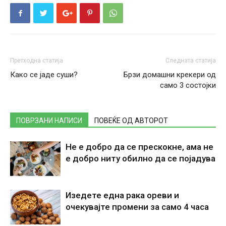
Претходна статија
Следната статија
Како се јаде суши?
Брзи домашни крекери од
само 3 состојки
ПОВРЗАНИ НАПИСИ
ПОВЕЌЕ ОД АВТОРОТ
Не е добро да се прескокне, ама не
е добро ниту обилно да се појадува
Изедете една рака ореви и
очекувајте промени за само 4 часа