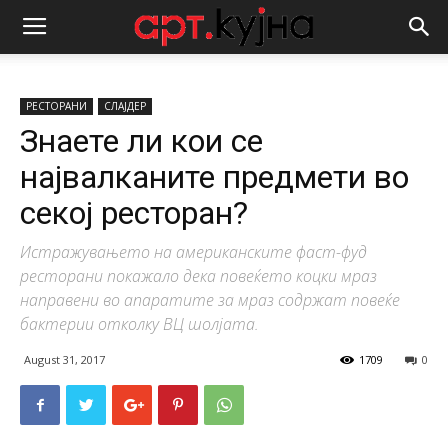
РЕСТОРАНИ
СЛАЈДЕР
Знаете ли кои се
највалканите предмети во
секој ресторан?
Истражувањето на американските фаст-фуд
ресторани покажало дека повеќето коцки мраз
направени во апаратите за мраз содржат повеќе
бактерии отколку ВЦ шолјата.
August 31, 2017
1709
0