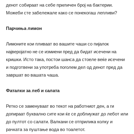
денот собираат на себе приличен број на бактерии.
Можеби сте забележале како се понекогаш лепливи?
Парчиња лимон
Лимоните кои пливаат во вашите чаши со пијалок
најверојатно не се измиени пред да бидат исечени на
кришки. Исто така, постои шанса да стоеле веќе исечени
и подготвени за употреба поголем дел од денот пред да
завршат во вашата чаша.
Фаталки за леб и салата
Ретко се заменуваат во текот на работниот ден, а ги
допираат буквално сите кои ќе се доблиужат до лебот или
до пултот со салати. Валкани се отприлика колку и
рачката за пуштање вода во тоалетот.