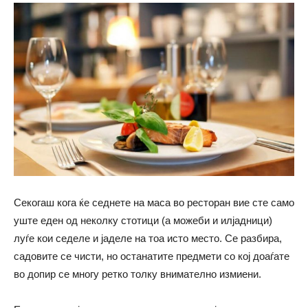
Секогаш кога ќе седнете на маса во ресторан вие сте само
уште еден од неколку стотици (а можеби и илјадници)
луѓе кои седеле и јаделе на тоа исто место. Се разбира,
садовите се чисти, но останатите предмети со кој доаѓате
во допир се многу ретко толку внимателно измиени.