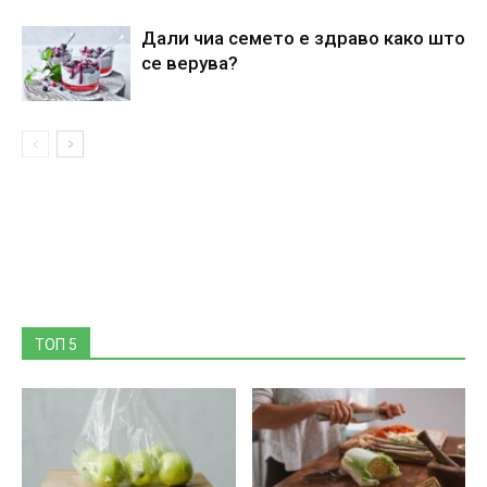
Дали чиа семето е здраво како што
се верува?
ТОП 5