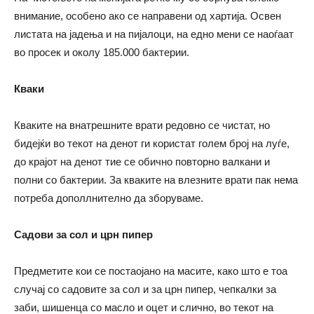
внимание, особено ако се направени од хартија. Освен
листата на јадења и на пијалоци, на едно мени се наоѓаат
во просек и околу 185.000 бактерии.
Кваки
Кваките на внатрешните врати редовно се чистат, но
бидејќи во текот на денот ги користат голем број на луѓе,
до крајот на денот тие се обично повторно валкани и
полни со бактерии. За кваките на влезните врати пак нема
потреба дополлнително да зборуваме.
Садови за сол и црн пипер
Предметите кои се постаојано на масите, како што е тоа
случај со садовите за сол и за црн пипер, чепкалки за
заби, шишенца со масло и оцет и слично, во текот на