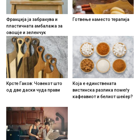
Франција ја забранува и
Готвење наместо терапија
пластичната амбалажа за
овошје и зеленчук
Крсте Гаков: Човекот што
Која е единствената
од две даски чуда прави
вистинска разлика помеѓу
кафеавиот и белиот шеќер?