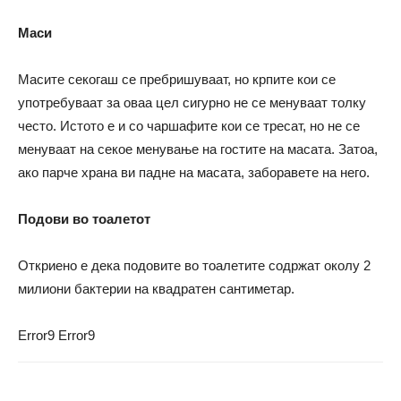
Маси
Масите секогаш се пребришуваат, но крпите кои се
употребуваат за оваа цел сигурно не се менуваат толку
често. Истото е и со чаршафите кои се тресат, но не се
менуваат на секое менување на гостите на масата. Затоа,
ако парче храна ви падне на масата, заборавете на него.
Подови во тоалетот
Откриено е дека подовите во тоалетите содржат околу 2
милиони бактерии на квадратен сантиметар.
Error9
Error9