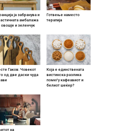
анција ја забранува и
Готвење наместо
ластичната амбалажа
терапија
 овошје и зеленчук
сте Гаков: Човекот
Која е единствената
о од две даски чуда
вистинска разлика
рави
помеѓу кафеавиот и
белиот шеќер?
етот на