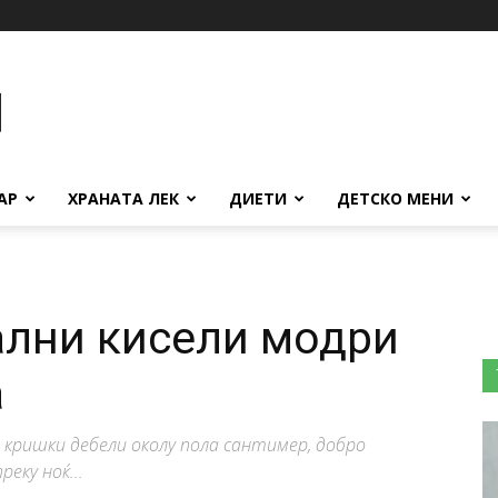
АР
ХРАНАТА ЛЕК
ДИЕТИ
ДЕТСКО МЕНИ
ални кисели модри
а
кришки дебели околу пола сантимер, добро
еку ноќ...