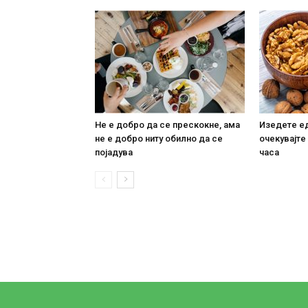
Не е добро да се прескокне, ама
Изедете ед
не е добро ниту обилно да се
очекувајте
појадува
часа