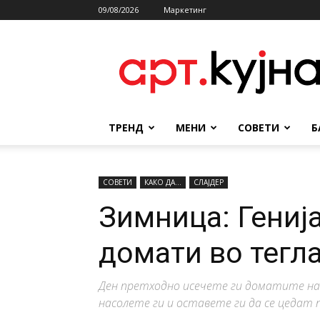
09/08/2026
Маркетинг
АРТКУЈНА
ТРЕНД
МЕНИ
СОВЕТИ
Б
СОВЕТИ
КАКО ДА...
СЛАЈДЕР
Зимница: Гениј
домати во тегл
Ден претходно исечете ги доматите на 
насолете ги и оставете ги да се цедат пр