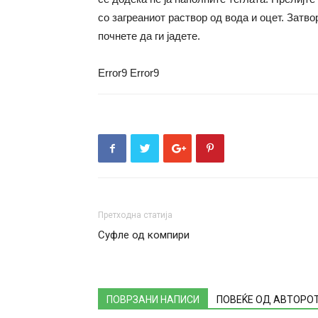
со загреаниот раствор од вода и оцет. Затво
почнете да ги јадете.
Error9
Error9
Претходна статија
Суфле од компири
ПОВРЗАНИ НАПИСИ
ПОВЕЌЕ ОД АВТОРО