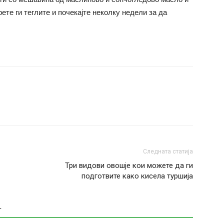
рете ги теглите и почекајте неколку недели за да
Следната статија
Три видови овошје кои можете да ги
подготвите како кисела туршија
Т