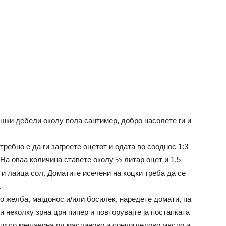
ишки дебели околу пола сантимер, добро насолете ги и
требно е да ги загреете оцетот и одата во сооднос 1:3
. На оваа количина ставете околу ½ литар оцет и 1,5
и лаица сол. Доматите исечени на коцки треба да се
.
по желба, магдонос и/или босилек, наредете домати, па
и неколку зрна црн пипер и повторувајте ја постапката
е ги со мешавина од маслиново и сончогледово масло и