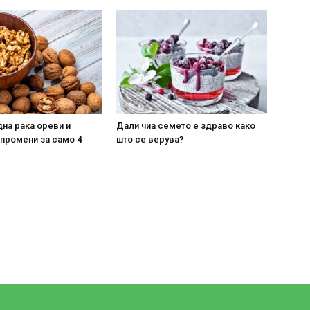
на рака ореви и
Дали чиа семето е здраво како
 промени за само 4
што се верува?