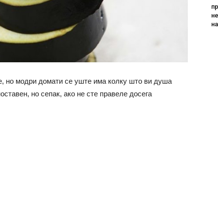
пр
не
н
, но модри домати се уште има колку што ви душа
оставен, но сепак, ако не сте правеле досега