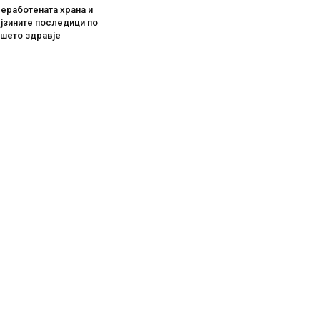
еработената храна и
јзините последици по
ашето здравје