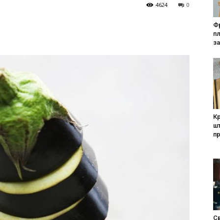
4624
0
Фр
п
за
Кр
шт
п
Св