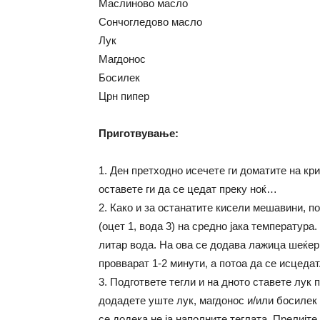
Маслиново масло
Сончогледово масло
Лук
Магдонос
Босилек
Црн пипер
Приготвување:
1. Ден претходно исечете ги доматите на кр
оставете ги да се цедат преку ноќ…
2. Како и за останатите кисели мешавини, по
(оцет 1, вода 3) на средно јака температура
литар вода. На ова се додава лажица шеќер 
провварат 1-2 минути, а потоа да се исцедат
3. Подгответе тегли и на дното ставете лук 
додадете уште лук, магдонос и/или босилек 
се додека не ја наполните теглата. Прелијт