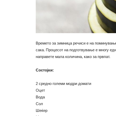
Времето за зимница речиси е на поминување
сака. Процесот на подготвување е многу едн
направете мала количина, како за првпат.
Состојки:
2 средно големи модри домати
Оцет
Вода
Сол
Шеќер