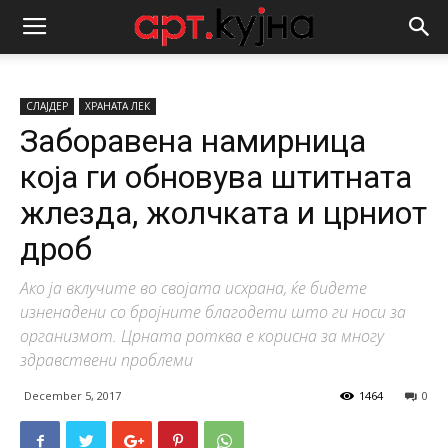
СЛАЈДЕР
ХРАНАТА ЛЕК
Заборавена намирница
која ги обновува штитната
жлезда, жолчката и црниот
дроб
Ако ја вклучите во својата исхрана, ќе бидете
изненадени со бројните благодети што ги носи за
организмот. Црната ротква е корисна за многу
здравствени проблеми
December 5, 2017
1464
0