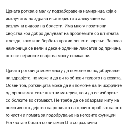
Црната ротква е малку подзаборавена намирница која е
исклучително здрава и се користи з алекување на
различни видови на болести. Има многу позитивни
својства кои добро делуваат на проблемите со штитната
жлезда, како и во борбата против лошото варење. За оваа
намирница се вели и дека е одличен лаксатив од причина
што се нејзините својства многу ефикасни.
Црната ротквица може многу да помогне во подобрување
на здравјето, но може и да ви го обнови ткивото на кожата.
Освен тоа, ротквицата може да ви помогне да ги исфрлите
од организмот сите штетни материи, но и да се изборите
со болките во стомакот. Не треба да се збаорави ниту на
позитивното дејство на ротквата на црниот дроб затоа што
го чисти и помага за подобрување на неговите функции.
Ротквата е богата со витамин Ц и со различни