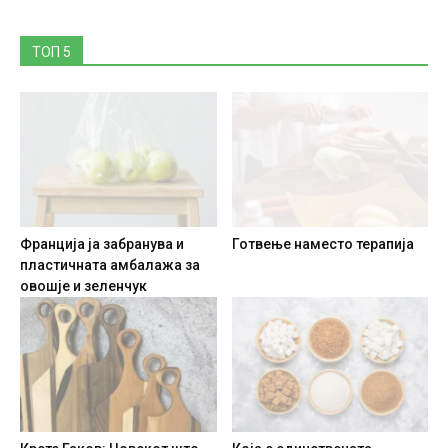
ТОП 5
Франција ја забранува и
Готвење наместо терапија
пластичната амбалажа за
овошје и зеленчук