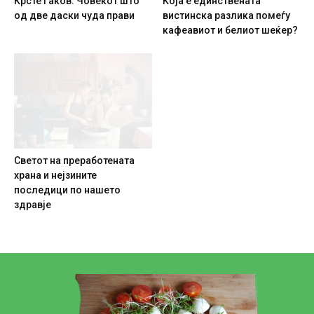
Крсте Гаков: Човекот што
Која е единствената
од две даски чуда прави
вистинска разлика помеѓу
кафеавиот и белиот шеќер?
Светот на преработената
храна и нејзините
последици по нашето
здравје