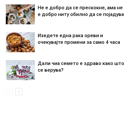
Не е добро да се прескокне, ама не
е добро ниту обилно да се појадува
Изедете една рака ореви и
очекувајте промени за само 4 часа
Дали чиа семето е здраво како што
се верува?