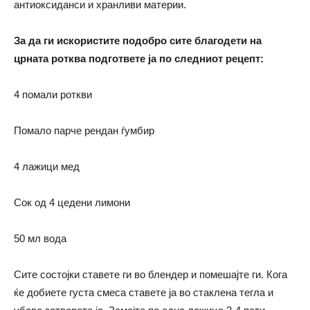
антиоксиданси и хранливи материи.
За да ги искористите подобро сите благодети на
црната ротква подгответе ја по следниот рецепт:
4 помали роткви
Помало парче рендан ѓумбир
4 лажици мед
Сок од 4 цедени лимони
50 мл вода
Сите состојки ставете ги во блендер и помешајте ги. Кога
ќе добиете густа смеса ставете ја во стаклена тегла и