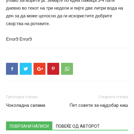
убаво затворете ја. Земајте по една лажица 3-4 пати
дневно во текот на три недели и пијте две литри вода на
ден за да може целосно да ги искористите добрите
својства на ротквите.
Error9
Error9
Претходна статија
Следната статија
Чоколадна салама
Пет совети за најдобар киш
ПОВРЗАНИ НАПИСИ
ПОВЕЌЕ ОД АВТОРОТ