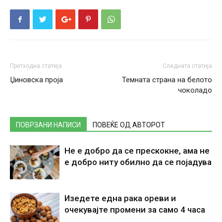
Претходна статија
Следната статија
Џиновска проја
Темната страна на белото
чоколадо
ПОВРЗАНИ НАПИСИ
ПОВЕЌЕ ОД АВТОРОТ
Не е добро да се прескокне, ама не
е добро ниту обилно да се појадува
Изедете една рака ореви и
очекувајте промени за само 4 часа