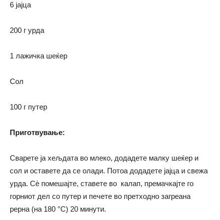
6 јајца
200 г урда
1 лажичка шеќер
Сол
100 г путер
Приготвување:
Сварете ја хељдата во млеко, додадете малку шеќер и
сол и оставете да се олади. Потоа додадете јајца и свежа
урда. Сѐ помешајте, ставете во калап, премачкајте го
горниот дел со путер и печете во претходно загреана
рерна (на 180 °C) 20 минути.