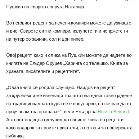
Пушкин на својата сопруга Наталија.
Во неговиот рецепт за печени компири можете да уживате
и вие. Сварете ситни компири, излупете ги и испржете ги
на путер со зачини, сол и црн пипер.
Овој рецепт, како и слика на Пушкин можете да најдете во
книгата на Ељдар Оруџев „Харинга со телешко. Книга за
храната, писателите и рецептите“.
„Оваа книга се родила случајно. Наидов на рецепт
за
крупеник
и ме изненади тоа што ова едноставно јадење
на традиционалната кујна не е популарно, па почнав да го
проучавам тоа прашање “, вели Ељдар за
Russia Beyond
.
Авторот подоцна одлучил да напише книга со рецепти
како подарок за своите пријатели, а потоа и за пошироката
публика.