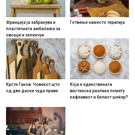
Франција ја забранува и
Готвење наместо терапија
пластичната амбалажа за
овошје и зеленчук
Крсте Гаков: Човекот што
Која е единствената
од две даски чуда прави
вистинска разлика помеѓу
кафеавиот и белиот шеќер?