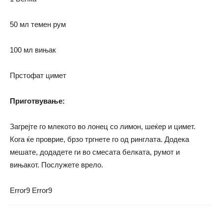
50 мл темен рум
100 мл вињак
Прстофат цимет
Приготвување:
Загрејте го млекото во лонец со лимон, шеќер и цимет.
Кога ќе проврие, брзо тргнете го од ринглата. Додека
мешате, додадете ги во смесата белката, румот и
вињакот. Послужете врело.
Error9
Error9