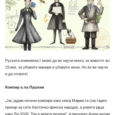
Руската книжевност може да ве научи многу за животот во
19.век, за убавите манири и убавите жени. Но ќе ве научи
и да готвите!
Компир а ла Пушкин
„Јас јадам печени компири како некој Мајмиста (застарен
прекар за сите балтичко-фински народи), а ровити јајца
како Луј XVIII. Тоа е мојата вечера“, ѝ пишувал Александар