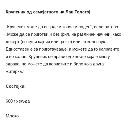
Крупеник од семејството на Лав Толстој
„Крупеник може да се јаде и топол и ладен“, вели авторот.
„Може да се приготви и без фил, на различни начини: како
десерт (со суви кајсии или грозје) или со зеленчук.
Едноставен е за приготвување, а можете да го направите
и во калап. Крупеник се прави од хељде која е многу
здрава, но можете да користите и било која друга
житарка.“
Состојки:
600 г хељда
Млеко