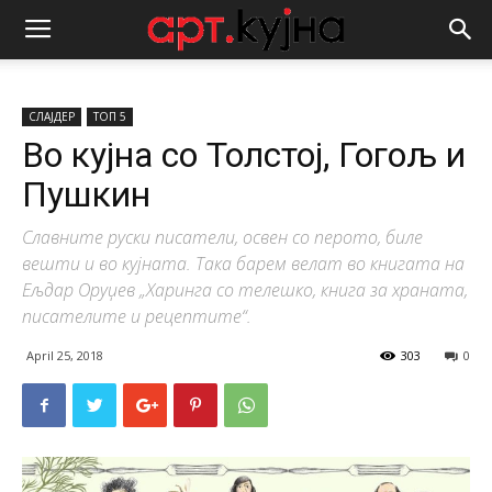
СЛАЈДЕР
ТОП 5
Во кујна со Толстој, Гогољ и
Пушкин
Славните руски писатели, освен со перото, биле
вешти и во кујната. Така барем велат во книгата на
Ељдар Оруџев „Харинга со телешко, книга за храната,
писателите и рецептите“.
April 25, 2018
303
0