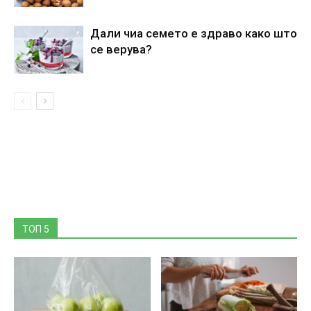
Дали чиа семето е здраво како што
се верува?
ТОП 5