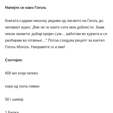
Напијте се како Гогољ
Книгата содржи неколку редови од писмото на Гогољ до
неговиот вујко: „Вие не ги знате сите мои доблести. Знам
некои занаети: добар кројач сум… работам во кујната и се
разбирам во готвење…“ Потоа следува рецепт за коктел
Гогољ-Могољ. Направете го и вие!
Сoстојки:
600 мл козјо млеко
кора од пола лимон
50 г шеќер
1 Белка