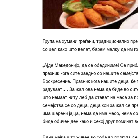
Група на хумани граѓани, традиционално пр
со цел како што велат, барем малку да им го
„Ајде Македонијо, да се обединиме! Се приб
празник кога сите заедно со нашите семејст
Воскресение. Празник кога нашите деца ќе трч
радуваат…. За жал ова нема да биде во сит
што немаат ниту леб да стават на маса за п
семејства се со деца, деца кои за жал се п
има шарени јајца, нема да има месо, нема со
биде обичен ден како и секој друг поминат в
Една мајка што живее во соба во подрум, се