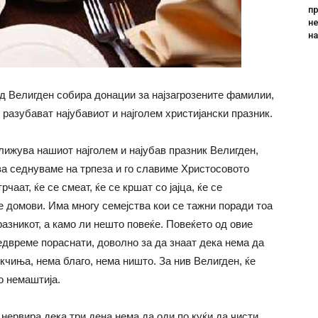
пр
не
н
ед Велигден собира донации за најзагрозените фамилии,
 разубават најубавиот и најголем христијански празник.
лижува нашиот најголем и најубав празник Велигден,
ва седнуваме на трпеза и го славиме Христосовото
аат, ќе се смеат, ќе се кршат со јајца, ќе се
е домови. Има многу семејства кои се тажни поради тоа
разникот, а камо ли нешто повеќе. Повеќето од овие
редвреме пораснати, доволно за да знаат дека нема да
кчиња, нема благо, нема ништо. За нив Велигден, ќе
о немаштија.
 нервира дека три дена нема да оди по куќи да чисти,