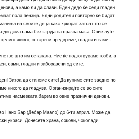
денови, а камо ли да слави. Еден дедо ќе седи гладен
земаат пола пензија. Едни родители повторно ќе бидат
мачиња на своите деца како кркорат затоа што се
седи дома сама без струја на празна маса. Овие луѓе
а целиот живот, остарени предвреме, гладни и сами…
инство што им останала. Ние ќе подготвуваме гозби, а
си, сами, гладни и заборавени од сите.
ден! Затоа да станеме сите! Да купиме сите заедно по
име никого да гладува. Организирајте се во сите
ратиме насмевката барем во овие празнични денови.
 во Нано Бар (Дебар Маало) до 6-ти април. Може да
нски украси. Донесете храна, сокови, чоколади,