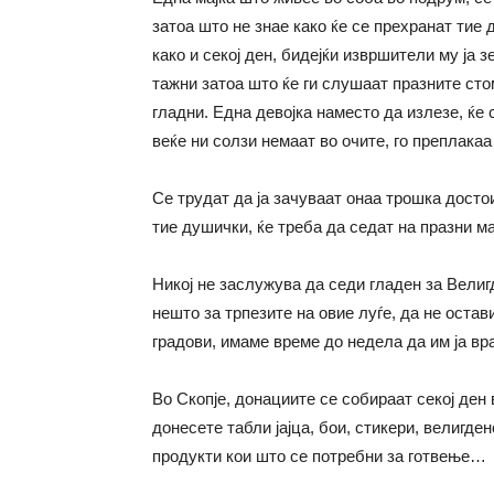
затоа што не знае како ќе се прехранат тие 
како и секој ден, бидејќи извршители му ја 
тажни затоа што ќе ги слушаат празните сто
гладни. Една девојка наместо да излезе, ќе 
веќе ни солзи немаат во очите, го преплака
Се трудат да ја зачуваат онаа трошка досто
тие душички, ќе треба да седат на празни ма
Никој не заслужува да седи гладен за Велиг
нешто за трпезите на овие луѓе, да не остав
градови, имаме време до недела да им ја в
Во Скопје, донациите се собираат секој ден
донесете табли јајца, бои, стикери, велигде
продукти кои што се потребни за готвење…