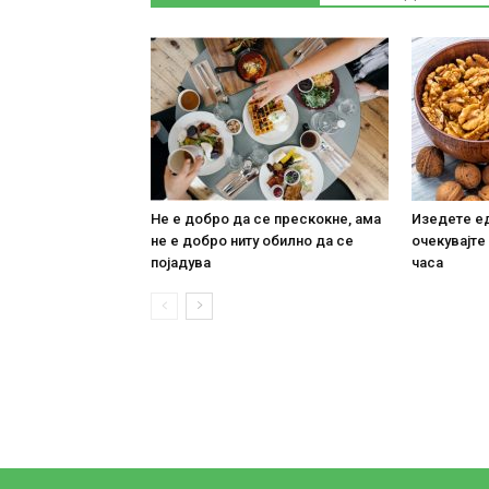
Не е добро да се прескокне, ама
Изедете ед
не е добро ниту обилно да се
очекувајте
појадува
часа