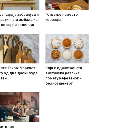
анција ја забранува и
Готвење наместо
ластичната амбалажа
терапија
 овошје и зеленчук
сте Гаков: Човекот
Која е единствената
о од две даски чуда
вистинска разлика
рави
помеѓу кафеавиот и
белиот шеќер?
етот на