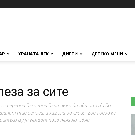
АР
ХРАНАТА ЛЕК
ДИЕТИ
ДЕТСКО МЕНИ
еза за сите
 се нервира дека три дена нема да оди по куќи да
хранат тие денови, а камоли да слави. Еден дедо ќе
вршители му ја земаат пола пензија. Едни