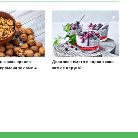
на рака ореви и
Дали чиа семето е здраво како
 промени за само 4
што се верува?