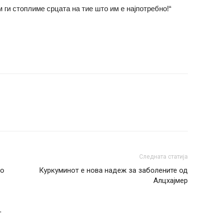
 ги стоплиме срцата на тие што им е најпотребно!“
Следната статија
до
Куркуминот е нова надеж за заболените од
Алцхајмер
Т