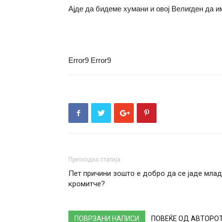
Ајде да бидеме хумани и овој Велигден да им
Error9
Error9
Претходна статија
Пет причини зошто е добро да се јаде мла
кромитче?
ПОВРЗАНИ НАПИСИ
ПОВЕЌЕ ОД АВТОРО