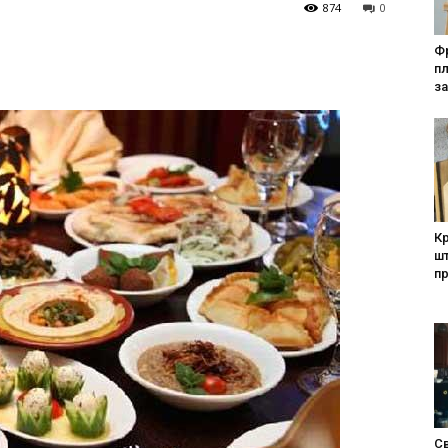
874
0
Фр
п
за
Кр
шт
п
Св