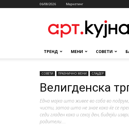
06/08/2026
Маркетинг
АРТКУЈНА
ТРЕНД
МЕНИ
СОВЕТИ
Б
СОВЕТИ
ПРАЗНИЧНО МЕНИ
СЛАЈДЕР
Велигденска трп
Една мајка што живее во соба во подрум,
чисти, затоа што не знае како ќе се пре
седи гладен како и секој ден, бидејќи из
родители....