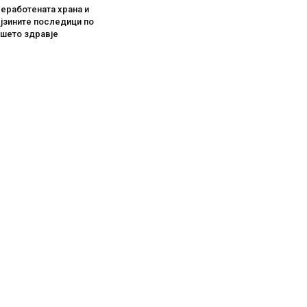
еработената храна и
јзините последици по
ашето здравје