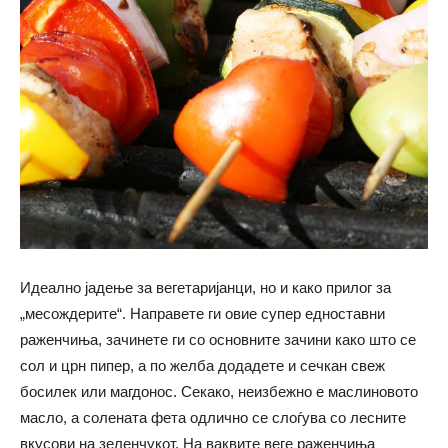
Идеално јадење за вегетаријанци, но и како прилог за
„месождерите“. Направете ги овие супер едноставни
раженчиња, зачинете ги со основните зачини како што се
сол и црн пипер, а по желба додадете и сечкан свеж
босилек или магдонос. Секако, неизбежно е маслиновото
масло, а солената фета одлично се слоѓува со лесните
вкусови на зеленчукот. На ваквите веге раженчиња