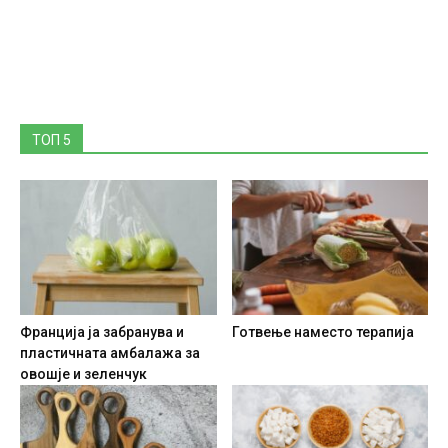
ТОП 5
Франција ја забранува и
Готвење наместо терапија
пластичната амбалажа за
овошје и зеленчук