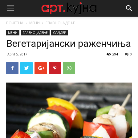
ПОЧЕТНА
МЕНИ
ГЛАВНО ЈАДЕЊЕ
МЕНИ
ГЛАВНО ЈАДЕЊЕ
СЛАЈДЕР
Вегетаријански раженчиња
April 5, 2017
294
0