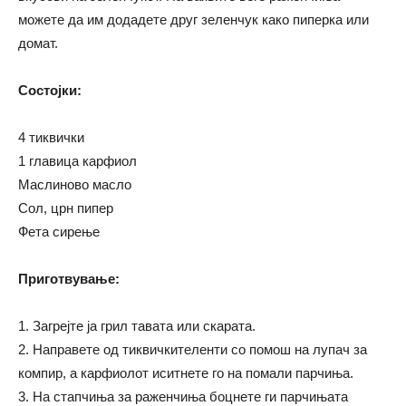
можете да им додадете друг зеленчук како пиперка или
домат.
Состојки:
4 тиквички
1 главица карфиол
Маслиново масло
Сол, црн пипер
Фета сирење
Приготвување:
1. Загрејте ја грил тавата или скарата.
2. Направете од тиквичкителенти со помош на лупач за
компир, а карфиолот иситнете го на помали парчиња.
3. На стапчиња за раженчиња боцнете ги парчињата