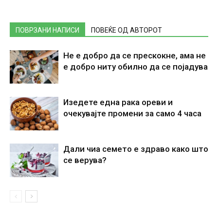
ПОВРЗАНИ НАПИСИ
ПОВЕЌЕ ОД АВТОРОТ
Не е добро да се прескокне, ама не
е добро ниту обилно да се појадува
Изедете една рака ореви и
очекувајте промени за само 4 часа
Дали чиа семето е здраво како што
се верува?