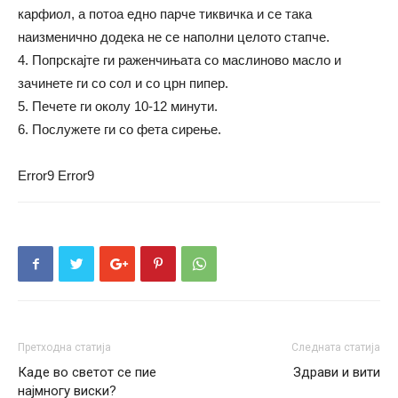
карфиол, а потоа едно парче тиквичка и се така
наизменично додека не се наполни целото стапче.
4. Попрскајте ги раженчињата со маслиново масло и
зачинете ги со сол и со црн пипер.
5. Печете ги околу 10-12 минути.
6. Послужете ги со фета сирење.
Error9
Error9
Претходна статија
Следната статија
Каде во светот се пие
Здрави и вити
најмногу виски?