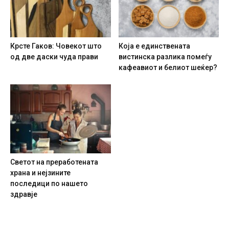
Крсте Гаков: Човекот што
Која е единствената
од две даски чуда прави
вистинска разлика помеѓу
кафеавиот и белиот шеќер?
Светот на преработената
храна и нејзините
последици по нашето
здравје