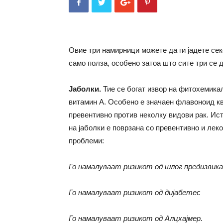
Овие три намирници можете да ги јадете сек
само полза, особено затоа што сите три се 
Јаболки
.
Тие се богат извор на фитохемика
витамин А. Особено е значаен флавоноид кве
превентивно против неколку видови рак. Ис
на јаболки е поврзана со превентивно и лек
проблеми:
Го намалуваат ризикот од шлог предизвика
Го намалуваат ризикот од дијабетес
Го намалуваат ризикот од Алцхајмер.