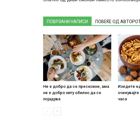
ПОВРЗАНИ НАПИСИ
ПОВЕЌЕ ОД АВТОРО
Не е добро да се прескокне, ама
Изедете ед
не е добро ниту обилно да се
очекувајте
појадува
часа