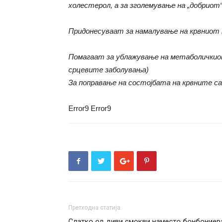
холестерол, а за зголемување на „добриот“
Придонесуваат за намалување на крвниот
Помагаат за ублажување на метаболичкиот
срцевите заболувања)
За поправање на состојбата на крвните са
Error9
Error9
Претходна статија
Слатко од диви смокви наместо бонбониер