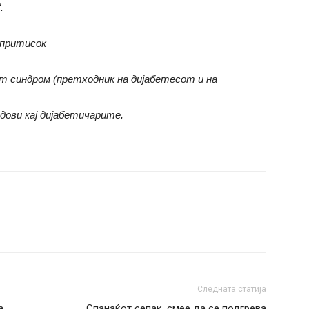
.
 притисок
 синдром (претходник на дијабетесот и на
дови кај дијабетичарите.
Следната статија
а
Спанаќот сепак, смее да се подгрева