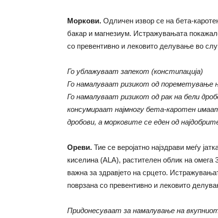
Моркови.
Одличен извор се на бета-каротен
бакар и магнезиум. Истражувањата покажале
со превентивно и лековито делување во слу
Го ублажуваат запекот
(
констипација
)
Го намалуваат ризикот од пореметување 
Го намалуваат ризикот од рак на бели дроб
консумираат најмногу бета-каротен имаат 
дробови, а морковите се еден од најдобрит
Ореви
.
Тие се веројатно најздрави меѓу јат
киселина (ALA), растителен облик на омега 3
важна за здравјето на срцето. Истражувања
поврзана со превентивно и лековито делува
Придонесуваат за намалување на вкупнио