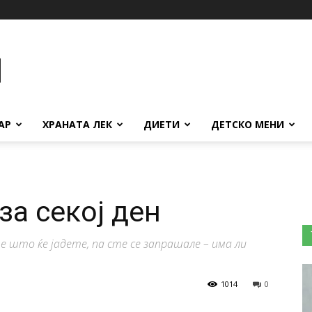
АР
ХРАНАТА ЛЕК
ДИЕТИ
ДЕТСКО МЕНИ
за секој ден
е што ќе јадете, па сте се запрашале – има ли
1014
0