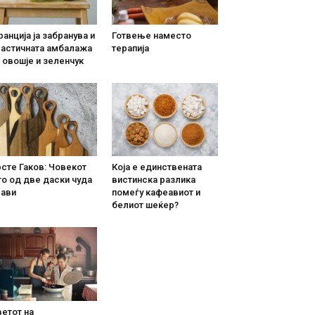
анција ја забранува и
Готвење наместо
ластичната амбалажа
терапија
 овошје и зеленчук
сте Гаков: Човекот
Која е единствената
о од две даски чуда
вистинска разлика
рави
помеѓу кафеавиот и
белиот шеќер?
етот на