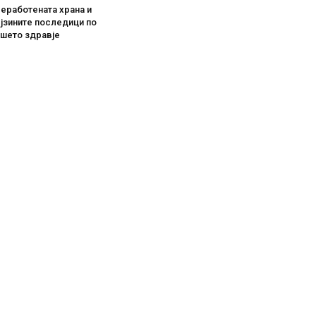
еработената храна и
јзините последици по
ашето здравје