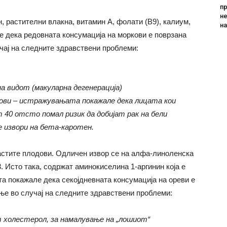
пр
не
, растителни влакна, витамин А, фолати (B9), калиум,
н
 дека редовната консумација на моркови е поврзана
чај на следните здравствени проблеми:
на видот
(
макуларна дегенерација
)
ови
–
истражувањата покажале дека лицата кои
40 отсто помал ризик да добијат рак на бели
е извори на бета-каротен.
кастите плодови. Одличен извор се на алфа-линоленска
. Исто така, содржат аминокиселина 1-аргинин која е
та покажале дека секојдневната консумација на ореви е
ње во случај на следните здравствени проблеми:
т холестерол
,
за намалување на „лошиот“