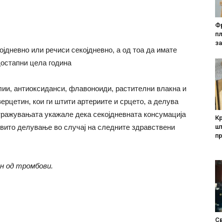
Фр
п
за
ојдневно или речиси секојдневно, а од тоа да имате
достапни цела година
лии, антиоксиданси, флавоноиди, растителни влакна и
рцетин, кои ги штити артериите и срцето, а делува
тражувањата укажале дека секојдневната консумација
Кр
овито делување во случај на следните здравствени
шт
п
н од тромбови.
Св