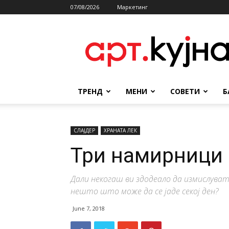
07/08/2026
Маркетинг
АРТКУЈНА
ТРЕНД
МЕНИ
СОВЕТИ
Б
СЛАЈДЕР
ХРАНАТА ЛЕК
Три намирници 
Дали некогаш ви здодеало да измислуват
нешто што може да се јаде секој ден?
June 7, 2018