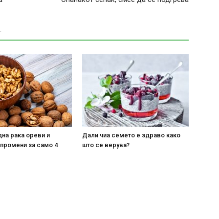
Т
на рака ореви и
Дали чиа семето е здраво како
 промени за само 4
што се верува?