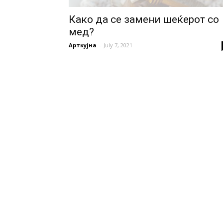
Како да се замени шеќерот со
мед?
Арткујна
-
July 7, 2021