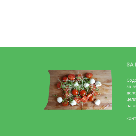
ЗА
Содр
за а
дело
цели
на о
конт