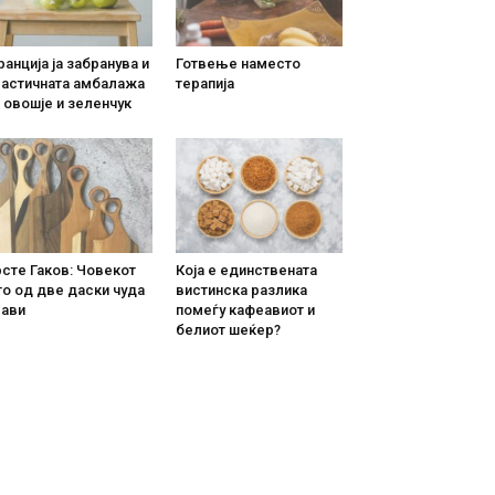
анција ја забранува и
Готвење наместо
ластичната амбалажа
терапија
 овошје и зеленчук
сте Гаков: Човекот
Која е единствената
о од две даски чуда
вистинска разлика
рави
помеѓу кафеавиот и
белиот шеќер?