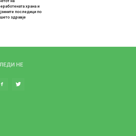
етот на
еработената храна и
јзините последици по
ашето здравје
ЛЕДИ НЕ