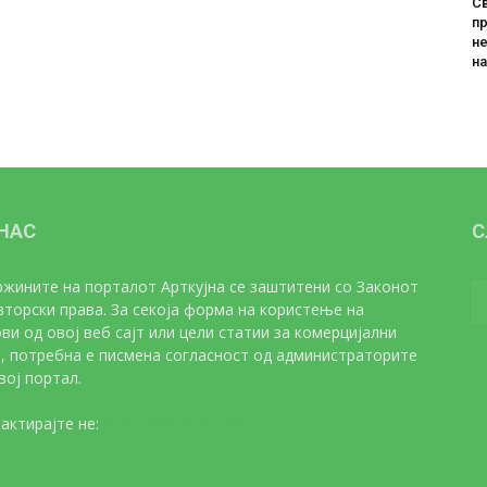
Св
пр
не
н
 НАС
С
жините на порталот Арткујна се заштитени со Законот
вторски права. За секоја форма на користење на
ви од овој веб сајт или цели статии за комерцијални
, потребна е писмена согласност од администраторите
вој портал.
актирајте не:
artkujna@gmail.com