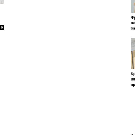
Фр
п
0
за
Кр
шт
п