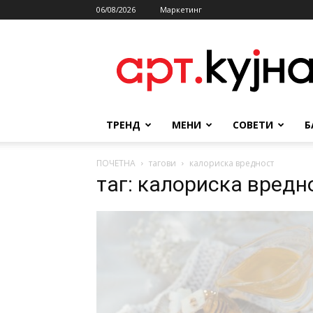
06/08/2026
Маркетинг
АРТКУЈНА
ТРЕНД
МЕНИ
СОВЕТИ
Б
ПОЧЕТНА
тагови
калориска вредност
таг: калориска вредн