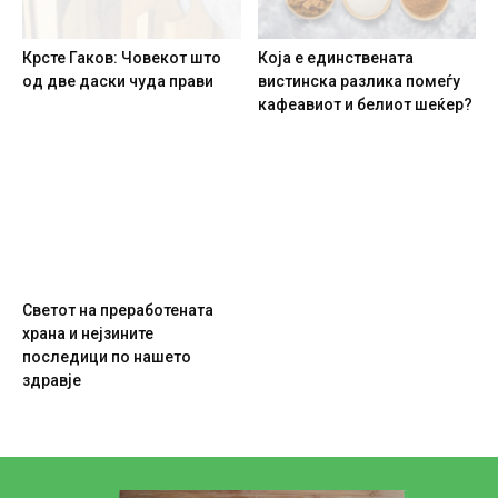
Крсте Гаков: Човекот што
Која е единствената
од две даски чуда прави
вистинска разлика помеѓу
кафеавиот и белиот шеќер?
Светот на преработената
храна и нејзините
последици по нашето
здравје