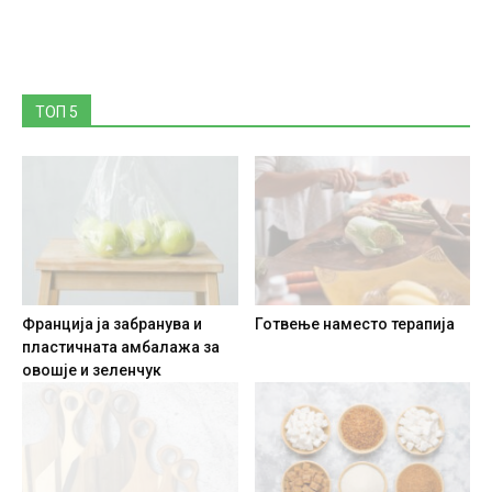
ТОП 5
Франција ја забранува и
Готвење наместо терапија
пластичната амбалажа за
овошје и зеленчук