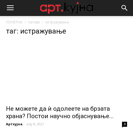
ПОЧЕТНА
тагови
истражување
таг: истражување
Не можете да ѝ одолеете на брзата
храна? Постои научно објаснување...
Арткујна
-
July 8, 2021
0