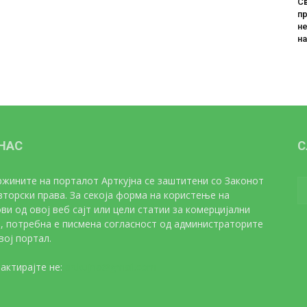
Св
пр
не
н
 НАС
С
жините на порталот Арткујна се заштитени со Законот
вторски права. За секоја форма на користење на
ви од овој веб сајт или цели статии за комерцијални
, потребна е писмена согласност од администраторите
вој портал.
актирајте не:
artkujna@gmail.com