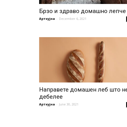
Брзо и здраво домашно лепче
Арткујна
-
December 6, 2021
Направете домашен леб што н
дебелее
Арткујна
-
June 30, 2021