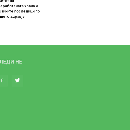
етот на
еработената храна и
јзините последици по
ашето здравје
ЛЕДИ НЕ