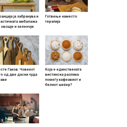
анција ја забранува и
Готвење наместо
ластичната амбалажа
терапија
 овошје и зеленчук
сте Гаков: Човекот
Која е единствената
о од две даски чуда
вистинска разлика
рави
помеѓу кафеавиот и
белиот шеќер?