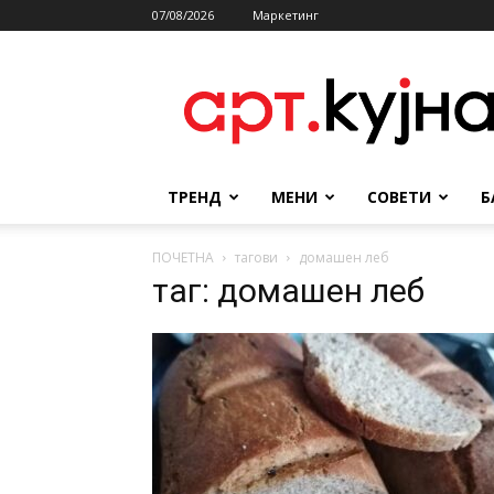
07/08/2026
Маркетинг
АРТКУЈНА
ТРЕНД
МЕНИ
СОВЕТИ
Б
ПОЧЕТНА
тагови
домашен леб
таг: домашен леб