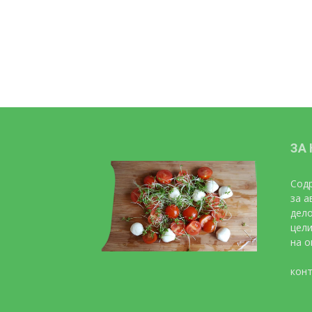
ЗА
Содр
за а
дело
цели
на о
конт