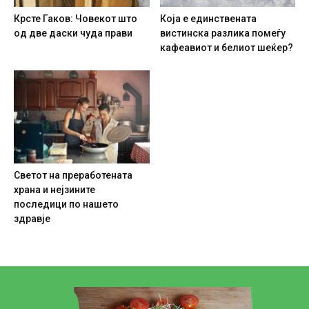
Крсте Гаков: Човекот што
Која е единствената
од две даски чуда прави
вистинска разлика помеѓу
кафеавиот и белиот шеќер?
Светот на преработената
храна и нејзините
последици по нашето
здравје