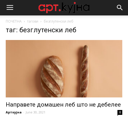
ПОЧЕТНА
тагови
безглутенски леб
таг: безглутенски леб
Направете домашен леб што не дебелее
Арткујна
-
June 30, 2021
0