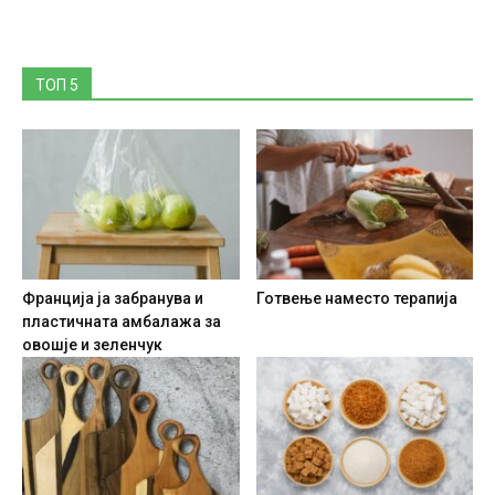
ТОП 5
Франција ја забранува и
Готвење наместо терапија
пластичната амбалажа за
овошје и зеленчук