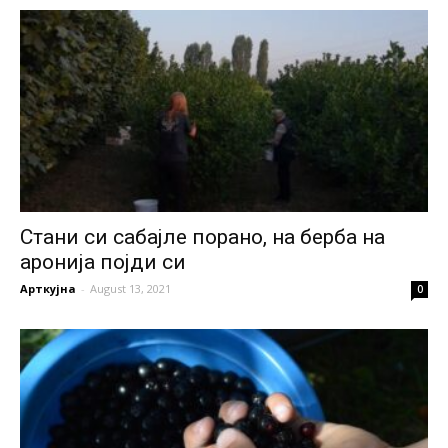
Стани си сабајле порано, на берба на
аронија појди си
Арткујна
-
August 13, 2021
0