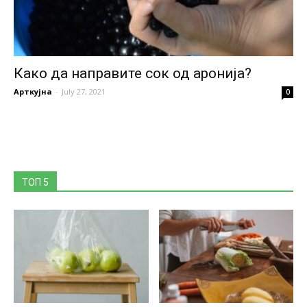
Како да направите сок од аронија?
Арткујна
-
July 27, 2021
0
ТОП 5