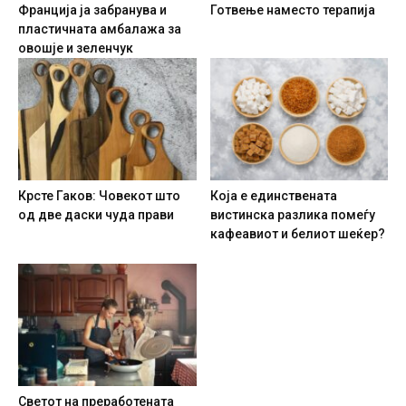
Франција ја забранува и
Готвење наместо терапија
пластичната амбалажа за
овошје и зеленчук
Крсте Гаков: Човекот што
Која е единствената
од две даски чуда прави
вистинска разлика помеѓу
кафеавиот и белиот шеќер?
Светот на преработената