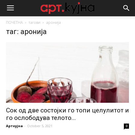
ПОЧЕТНА
тагови
аронија
таг: аронија
Сок од две состојки го топи целулитот и
го ослободува телото...
Арткујна
-
October 5, 2021
0