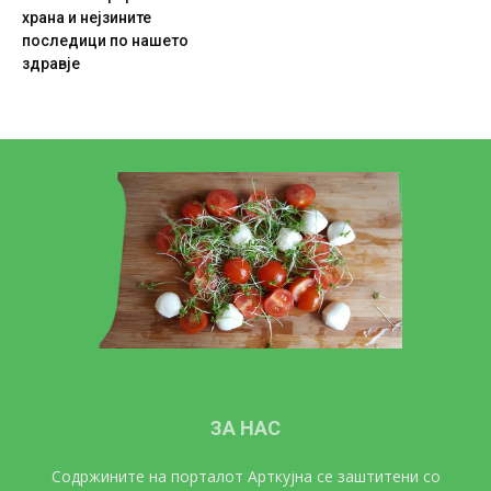
храна и нејзините
последици по нашето
здравје
ЗА НАС
Содржините на порталот Арткујна се заштитени со