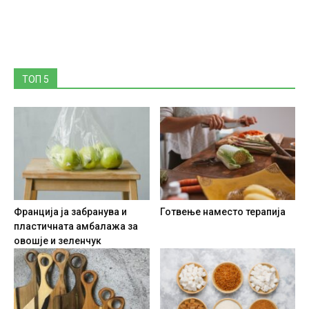
ТОП 5
Франција ја забранува и
Готвење наместо терапија
пластичната амбалажа за
овошје и зеленчук