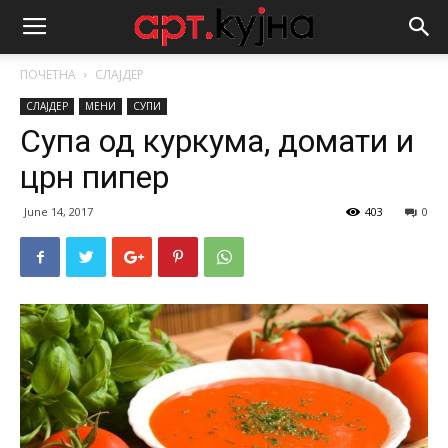
ПОЧЕТНА
СЛАЈДЕР
СЛАЈДЕР
МЕНИ
СУПИ
Супа од куркума, домати и
црн пипер
June 14, 2017
403
0