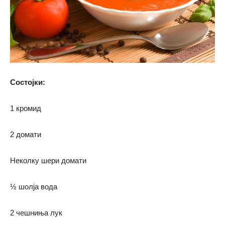
Состојки:
1 кромид
2 домати
Неколку шери домати
½ шолја вода
2 чешниња лук