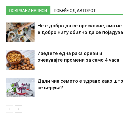
ПОВРЗАНИ НАПИСИ
ПОВЕЌЕ ОД АВТОРОТ
Не е добро да се прескокне, ама не
е добро ниту обилно да се појадува
Изедете една рака ореви и
очекувајте промени за само 4 часа
Дали чиа семето е здраво како што
се верува?