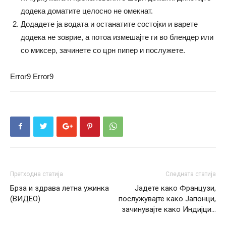
додека доматите целосно не омекнат.
Додадете ја водата и останатите состојки и варете
додека не зоврие, а потоа измешајте ги во блендер или
со миксер, зачинете со црн пипер и послужете.
Error9
Error9
Претходна статија
Следната статија
Брза и здрава летна ужинка
Јадете како Французи,
(ВИДЕО)
послужувајте како Јапонци,
зачинувајте како Индијци…