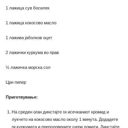
1 лажица сув босилек
1 лажица кокосово масло
1 лажива јаболков оцет
2 лажички куркума во прав
½ лажичка морска сол
Црн пипер
Приготвување:
На среден оган динстајте ги исечканиот кромид и
лукчето на кокосово масло околу 1 минута. Додадете
ги куркумата и преполовените шери домати. Динстајте