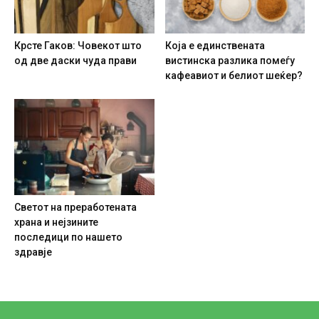
Крсте Гаков: Човекот што
Која е единствената
од две даски чуда прави
вистинска разлика помеѓу
кафеавиот и белиот шеќер?
Светот на преработената
храна и нејзините
последици по нашето
здравје