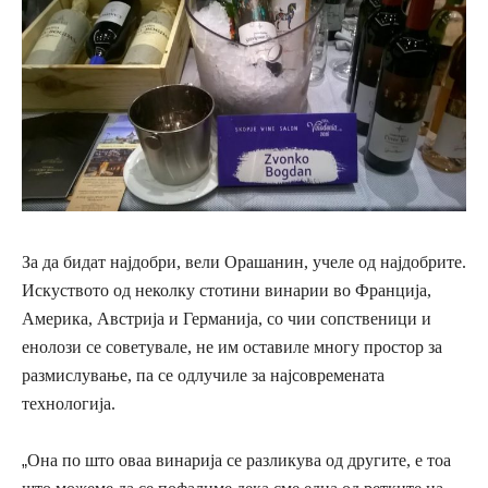
За да бидат најдобри, вели
Орашанин,
учеле од најдобрите.
Искуството од неколку стотини винарии во Франција,
Америка, Австрија и Германија, со чии сопственици и
енолози се советувале, не им оставиле многу простор за
размислување, па се одлучиле за најсовремената
технологија
.
„
Она по што оваа винарија се разликува од другите, е тоа