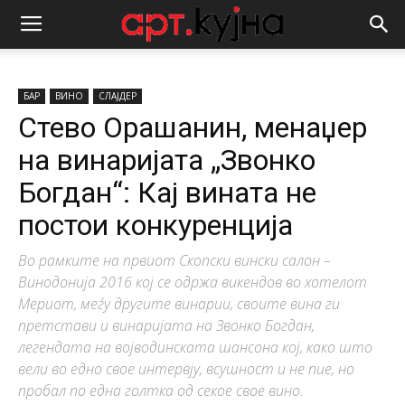
БАР
ВИНО
СЛАЈДЕР
Стево Орашанин, менаџер
на винаријата „Звонко
Богдан“: Кај вината не
постои конкуренција
Во рамките на првиот Скопски вински салон –
Винодонија 2016 кој се одржа викендов во хотелот
Мериот, меѓу другите винарии, своите вина ги
претстави и винаријата на Звонко Богдан,
легендата на војводинската шансона кој, како што
вели во едно свое интервју, всушност и не пие, но
пробал по една голтка од секое свое вино.