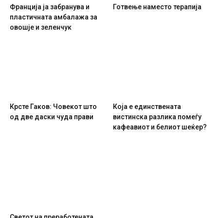
Франција ја забранува и
Готвење наместо терапија
пластичната амбалажа за
овошје и зеленчук
Крсте Гаков: Човекот што
Која е единствената
од две даски чуда прави
вистинска разлика помеѓу
кафеавиот и белиот шеќер?
Светот на преработената