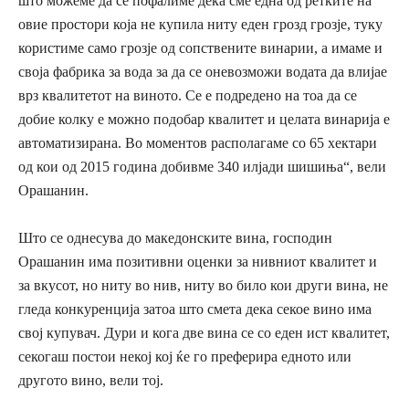
што м
оже
ме
да се пофалиме
дека сме
една од ретките на
овие простори која не купила ниту еден грозд
грозје
, туку
корист
име
само грозје од сопствените винарии,
а
има
ме
и
своја фабрика за вода за
да се оневозможи
водата да влијае
врз квалитетот на виното.
С
е е подредено на тоа да се
добие колку е можно подобар квалитет
и целата винарија е
автоматизирана.
Во моментов располагаме со
65 хектари
од кои
од 2015
година
добивме 340 илјади шишиња
“, вели
Орашанин
.
Што се однесува до македонските вина, г
осподин
Орашанин
има позитивни оценки за нивниот квалитет и
за вкусот,
но ниту во нив, ниту во било кои други вина,
не
гледа конкуренција
затоа што смета дека
секое вино има
свој купувач.
Дури и кога две вина се со еден ист квалитет,
секогаш постои некој кој ќе го преферира едното или
другото вино,
вели тој
.