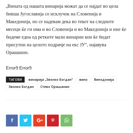
„
Вината од нашата винарија
мож
ат
да се најд
ат
во цела
бивша Југославија
со исклучок на
Словенија и
Македонија,
но с
е надевам дека во текот на следните
месеци
ќе ги има и
во Словенија
и во Македонија и ние ќе
бидеме е
дна од ретките мали винарии кои ќе бидат
присутни на целото подрачје на екс ЈУ
“, најавува
Орашанин.
Error9
Error9
ТАГОВИ
винарија „Звонко Богдан“
вино
Винодонија
Звонко Богдан
Стево Орашанин