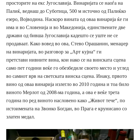
просторите на екс Југославија
. Винаријата се наоѓа на
Палиќ, веднаш до Суботица, 500 м источно од Палиќко
езеро, Војводина. Наскоро вината од оваа винарија ќе ги
има и во Словенија и во Македонија, единств
е
ните две
држави од бивша Југославија кадешто се уште
не се
продаваат
.
Како вовед во ова,
Стево Орашанин, менаџер
на винаријата, во разговор за „Арт кујна“ ги
претстави
нивните
вина
,
кои иако се на винската сцена
само пет години
веќе го обезбедил
е
своето место и углед
во самиот врв на светската винска сцена. Инаку, првото
вино од оваа винарија излегло во 2010 година и тоа било
виното Мерлот од 2008-ма година, а
ова е веќе трета
година по ред виното насловено како „Живот тече“,
по
истоимената на Звонко Богдан,
во Прага е крунисано со
златен медал
.