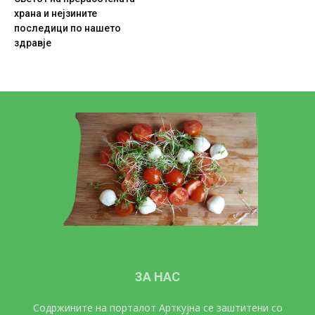
храна и нејзините
последици по нашето
здравје
ЗА НАС
Содржините на порталот Арткујна се заштитени со