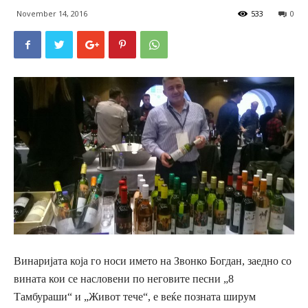
November 14, 2016
533
0
Винаријата која го носи име
то на Звонко Богдан
,
заедно со
вината
кои
се наслов
ени
по
неговите песни
„8
Тамбураши“ и „Живот тече“
, е веќе позната ширум