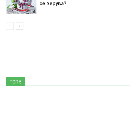
се верува?
ТОП 5