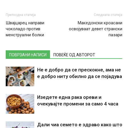
Претходна статија
Следната статија
Швајцарец направи
Македонски кроасани
чоколадо против
освојуваат девет странски
менструални болки
пазари
ПОВРЗАНИ НАПИСИ
ПОВЕЌЕ ОД АВТОРОТ
Не е добро да се прескокне, ама не
е добро ниту обилно да се појадува
Изедете една рака ореви и
очекувајте промени за само 4 часа
Дали чиа семето е здраво како што