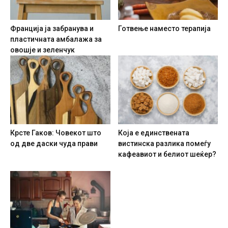
Франција ја забранува и
Готвење наместо терапија
пластичната амбалажа за
овошје и зеленчук
Крсте Гаков: Човекот што
Која е единствената
од две даски чуда прави
вистинска разлика помеѓу
кафеавиот и белиот шеќер?