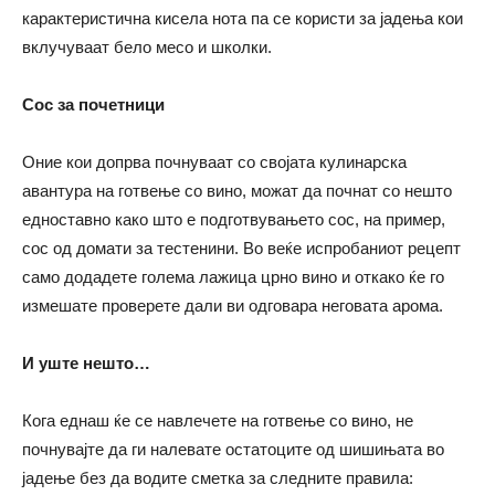
карактеристична кисела нота па се користи за јадења кои
вклучуваат бело месо и школки.
Сос за почетници
Оние кои допрва почнуваат со својата кулинарска
авантура на готвење со вино, можат да почнат со нешто
едноставно како што е подготвувањето сос, на пример,
сос од домати за тестенини. Во веќе испробаниот рецепт
само додадете голема лажица црно вино и откако ќе го
измешате проверете дали ви одговара неговата арома.
И уште нешто…
Кога еднаш ќе се навлечете на готвење со вино, не
почнувајте да ги налевате остатоците од шишињата во
јадење без да водите сметка за следните правила: