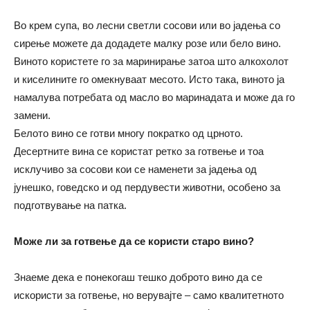
Во крем супа, во лесни светли сосови или во јадења со
сирење можете да додадете малку розе или бело вино.
Виното користете го за маринирање затоа што алкохолот
и киселините го омекнуваат месото. Исто така, виното ја
намалува потребата од масло во маринадата и може да го
замени.
Белото вино се готви многу пократко од црното.
Десертните вина се користат ретко за готвење и тоа
исклучиво за сосови кои се наменети за јадења од
јунешко, говедско и од пердувести животни, особено за
подготвување на патка.
Може ли за готвење да се користи старо вино?
Знаеме дека е понекогаш тешко доброто вино да се
искористи за готвење, но верувајте – само квалитетното