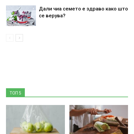
Дали чиа семето е здраво како што
се верува?
ТОП 5