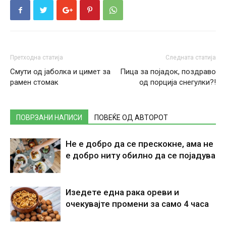
Претходна статија
Следната статија
Смути од јаболка и цимет за
Пица за појадок, поздраво
рамен стомак
од порција снегулки?!
ПОВРЗАНИ НАПИСИ
ПОВЕЌЕ ОД АВТОРОТ
Не е добро да се прескокне, ама не
е добро ниту обилно да се појадува
Изедете една рака ореви и
очекувајте промени за само 4 часа