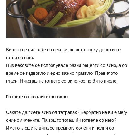
Виното се пие веќе со векови, но исто толку долго и се
готви со него.
Низ вековите се испробувале разни рецепти со вино, а со
време се издвоило и едно важно правило. Правилотo
гласи: Никогаш не гответе со вино кое не би го пиеле.
Гответе со квалитетно вино
Сакате да пиете вино од тетрапак? Веројатно не ви е меѓу
оние омилените. Па зошто тогаш би готвеле со него?
Имено, лошите вина се премногу солени и полни со