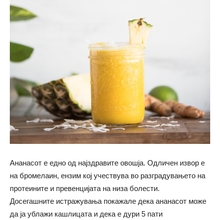
Ананасот е едно од најздравите овошја. Одличен извор е
на бромелаин, ензим кој учествува во разградувањето на
протеините и превенцијата на низа болести.
Досегашните истражувања покажале дека ананасот може
да ја ублажи кашлицата и дека е дури 5 пати