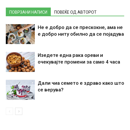
ПОВРЗАНИ НАПИСИ
ПОВЕЌЕ ОД АВТОРОТ
Не е добро да се прескокне, ама не
е добро ниту обилно да се појадува
Изедете една рака ореви и
очекувајте промени за само 4 часа
Дали чиа семето е здраво како што
се верува?