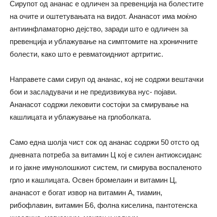
Сирупот од ананас е одличен за превенција на болестите
на очите и оштетувањата на видот. Ананасот има моќно
антиинфламаторно дејство, заради што е одличен за
превенција и ублажување на симптомите на хроничните
болести, како што е ревматоидниот артритис.
Направете сами сируп од ананас, кој не содржи вештачки
бои и засладувачи и не предизвикува нус- појави.
Ананасот содржи лековити состојки за смирување на
кашлицата и ублажување на грлоболката.
Само една шолја чист сок од ананас содржи 50 отсто од
дневната потреба за витамин Ц кој е силен антиоксиданс
и го јакне имунолошкиот систем, ги смирува воспаленото
грло и кашлицата. Освен бромелаин и витамин Ц,
ананасот е богат извор на витамин А, тиамин,
рибофлавин, витамин Б6, фолна киселина, пантотенска