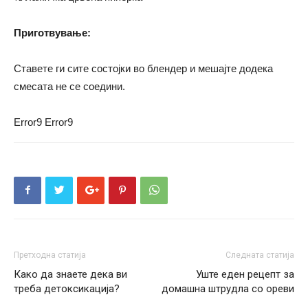
Приготвување:
Ставете ги сите состојки во блендер и мешајте додека
смесата не се соедини.
Error9
Error9
Претходна статија
Следната статија
Како да знаете дека ви
Уште еден рецепт за
треба детоксикација?
домашна штрудла со ореви