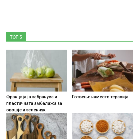
ТОП 5
Франција ја забранува и
Готвење наместо терапија
пластичната амбалажа за
овошје и зеленчук