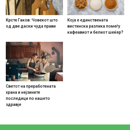
Крсте Гаков: Човекот што
Која е единствената
од две даски чуда прави
вистинска разлика помеѓу
кафеавиот и белиот шеќер?
Светот на преработената
храна и нејзините
последици по нашето
здравје