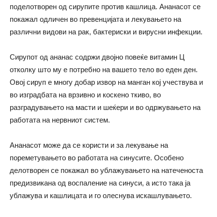
поделотворен од сирупите против кашлица. Ананасот се
покажал одличен во превенцијата и лекувањето на
различни видови на рак, бактериски и вирусни инфекции.
Сирупот од ананас содржи двојно повеќе витамин Ц
отколку што му е потребно на вашето тело во еден ден.
Овој сируп е многу добар извор на манган кој учествува и
во изградбата на врзивно и коскено ткиво, во
разградувањето на масти и шеќери и во одржувањето на
работата на нервниот систем.
Ананасот може да се користи и за лекување на
пореметувањето во работата на синусите. Особено
делотворен се покажал во ублажувањето на натеченоста
предизвикана од воспаление на синуси, а исто така ја
ублажува и кашлицата и го олеснува искашлувањето.