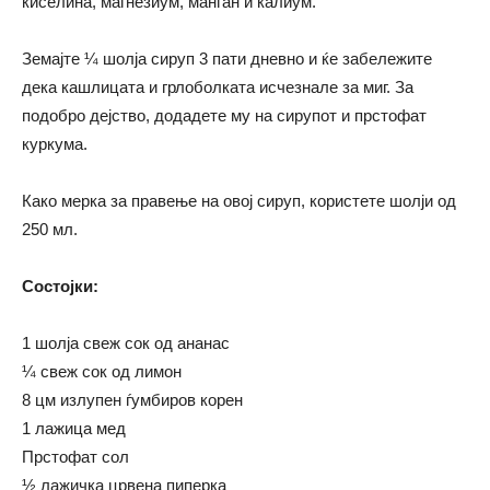
киселина, магнезиум, манган и калиум.
Земајте ¼ шолја сируп 3 пати дневно и ќе забележите
дека кашлицата и грлоболката исчезнале за миг. За
подобро дејство, додадете му на сирупот и прстофат
куркума.
Како мерка за правење на овој сируп, користете шолји од
250 мл.
Состојки:
1 шолја свеж сок од ананас
¼ свеж сок од лимон
8 цм излупен ѓумбиров корен
1 лажица мед
Прстофат сол
½ лажичка црвена пиперка