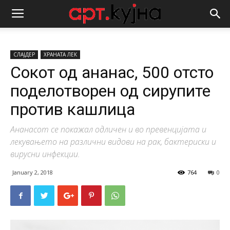
СЛАЈДЕР
ХРАНАТА ЛЕК
Сокот од ананас, 500 отсто
поделотворен од сирупите
против кашлица
Ананасот се покажал одличен и во превенцијата и
лекувањето на различни видови на рак, бактериски и
вирусни инфекции.
January 2, 2018
764
0