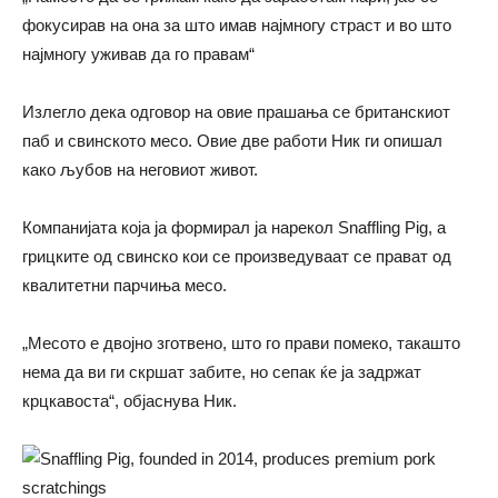
фокусирав на она за што имав најмногу страст и во што
најмногу уживав да го правам“
Излегло дека одговор на овие прашања се британскиот
паб и свинското месо. Овие две работи Ник ги опишал
како љубов на неговиот живот.
Компанијата која ја формирал ја нарекол Snaffling Pig, а
грицките од свинско кои се произведуваат се прават од
квалитетни парчиња месо.
„Месото е двојно зготвено, што го прави помеко, такашто
нема да ви ги скршат забите, но сепак ќе ја задржат
крцкавоста“, објаснува Ник.