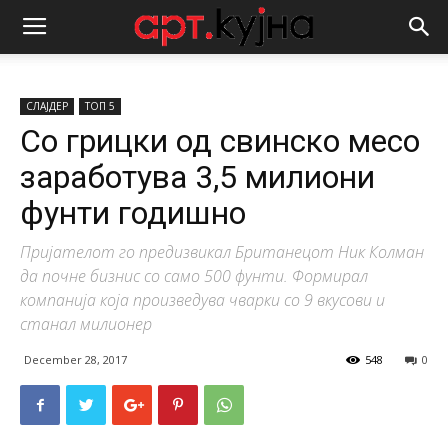
СЛАЈДЕР
ТОП 5
Со грицки од свинско месо
заработува 3,5 милиони
фунти годишно
Пријателот го предизвикал Британецот Ник Колман
да почне бизнис со само 500 фунти. Формирал
компанија која произведува чварки со 9 вкусови и
станал милионер
December 28, 2017
548
0