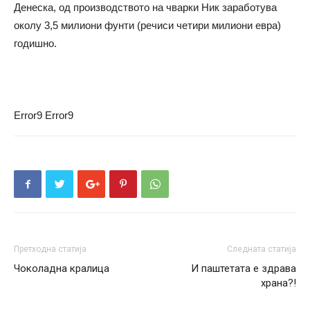
Денеска, од производството на чварки Ник заработува
околу 3,5 милиони фунти (речиси четири милиони евра)
годишно.
Error9
Error9
Претходна статија
Следната статија
Чоколадна кралица
И паштетата е здрава
храна?!