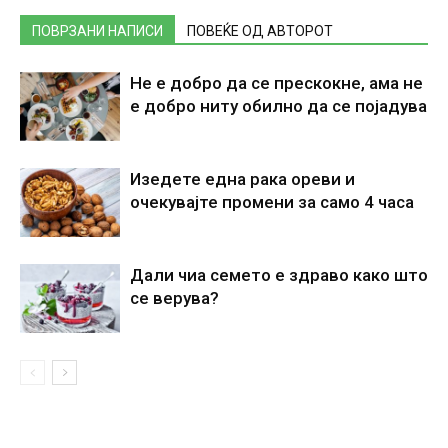
ПОВРЗАНИ НАПИСИ
ПОВЕЌЕ ОД АВТОРОТ
Не е добро да се прескокне, ама не
е добро ниту обилно да се појадува
Изедете една рака ореви и
очекувајте промени за само 4 часа
Дали чиа семето е здраво како што
се верува?