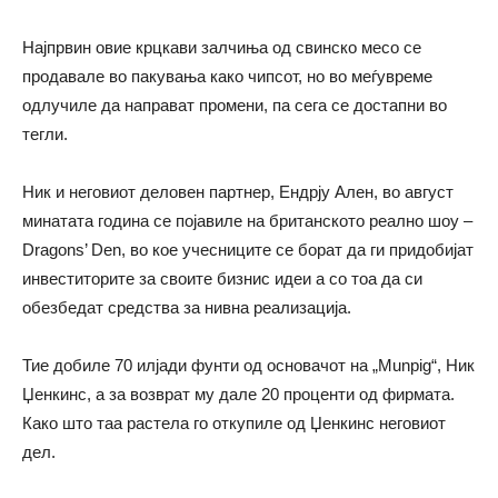
Најпрвин овие крцкави залчиња од свинско месо се
продавале во пакувања како чипсот, но во меѓувреме
одлучиле да направат промени, па сега се достапни во
тегли.
Ник и неговиот деловен партнер, Ендрју Ален, во август
минатата година се појавиле на британското реално шоу –
Dragons’ Den, во кое учесниците се борат да ги придобијат
инвеститорите за своите бизнис идеи а со тоа да си
обезбедат средства за нивна реализација.
Тие добиле 70 илјади фунти од основачот на „Munpig“, Ник
Џенкинс, а за возврат му дале 20 проценти од фирмата.
Како што таа растела го откупиле од Џенкинс неговиот
дел.