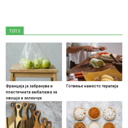
ТОП 5
Франција ја забранува и
Готвење наместо терапија
пластичната амбалажа за
овошје и зеленчук