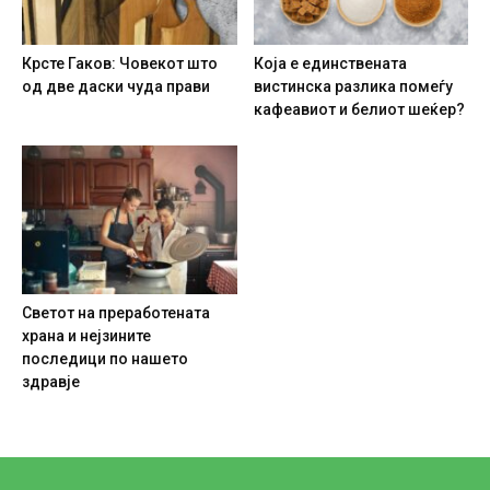
Крсте Гаков: Човекот што
Која е единствената
од две даски чуда прави
вистинска разлика помеѓу
кафеавиот и белиот шеќер?
Светот на преработената
храна и нејзините
последици по нашето
здравје