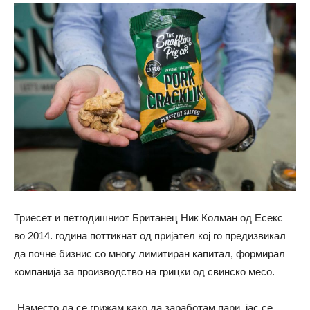
Триесет и петгодишниот Британец Ник Колман од Есекс
во 2014. година поттикнат од пријател кој го предизвикал
да почне бизнис со многу лимитиран капитал, формирал
компанија за производство на грицки од свинско месо.
„Наместо да се грижам како да заработам пари, јас се