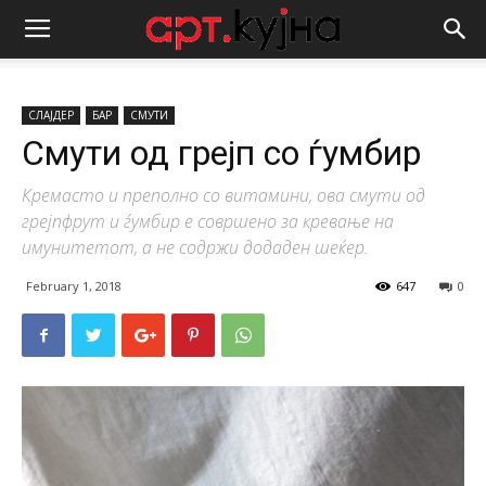
СЛАЈДЕР
БАР
СМУТИ
Смути од грејп со ѓумбир
Кремасто и преполно со витамини, ова смути од
грејпфрут и ѓумбир е совршено за кревање на
имунитетот, а не содржи додаден шеќер.
February 1, 2018
647
0