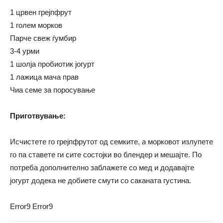
1 црвен грејпфрут
1 голем морков
Парче свеж ѓумбир
3-4 урми
1 шолја пробиотик јогурт
1 лажица мача прав
Чиа семе за поросување
Приготвување:
Исчистете го грејпфрутот од семките, а морковот излупете
го па ставете ги сите состојки во блендер и мешајте. По
потреба дополнително заблажете со мед и додавајте
јогурт додека не добиете смути со саканата густина.
Error9
Error9