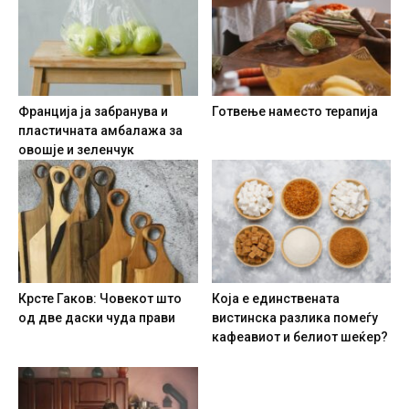
Франција ја забранува и
Готвење наместо терапија
пластичната амбалажа за
овошје и зеленчук
Крсте Гаков: Човекот што
Која е единствената
од две даски чуда прави
вистинска разлика помеѓу
кафеавиот и белиот шеќер?