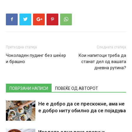
Претходна статија
Следната статија
Чоколаден пудинг без шеќер
Кои напитоци треба да
и брашно
станат дел од вашата
дневна рутина?
ПОВРЗАНИ НАПИСИ
ПОВЕЌЕ ОД АВТОРОТ
Не е добро да се прескокне, ама не
е добро ниту обилно да се појадува
Изедете една рака ореви и