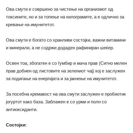
Ова смути е совршено за чистење на организмот од
токсините, но и за топење на килограмите, а е одлично за
кревање на имунитетот.
Ова смути е богато со хранливи состојки, важни витамини
и минерали, а не содржи додаден рафиниран шеќер.
Освен тоа, збогатен е со ѓумбир и мача прав (Ситно мелен
прав добиен од листовите на зелениот чај) кој е заслужен
за подигање на енергијата и за јакнење на имунитетот.
За посебна кремавост на ова смути заслужен е пробиотик
јогуртот како база. Заблажен е со урми и полн со
антиоксиданти.
Состојки: