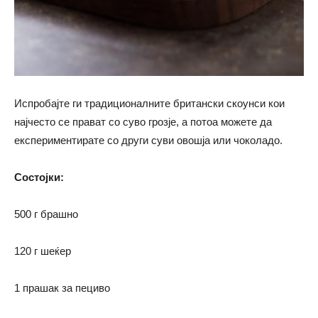
Испробајте ги традиционалните британски скоунси кои
најчесто се прават со суво грозје, а потоа можете да
експериментирате со други суви овошја или чоколадо.
Состојки:
500 г брашно
120 г шеќер
1 прашак за пециво