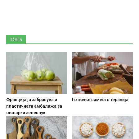
ТОП 5
Франција ја забранува и
Готвење наместо терапија
пластичната амбалажа за
овошје и зеленчук