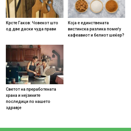
Крсте Гаков: Човекот што
Која е единствената
од две даски чуда прави
вистинска разлика помеѓу
кафеавиот и белиот шеќер?
Светот на преработената
храна и нејзините
последици по нашето
здравје