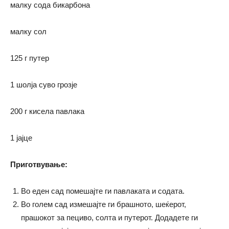
малку сода бикарбона
малку сол
125 г путер
1 шолја суво грозје
200 г кисела павлака
1 јајце
Приготвување:
Во еден сад помешајте ги павлаката и содата.
Во голем сад измешајте ги брашното, шеќерот,
прашокот за пециво, солта и путерот. Додадете ги