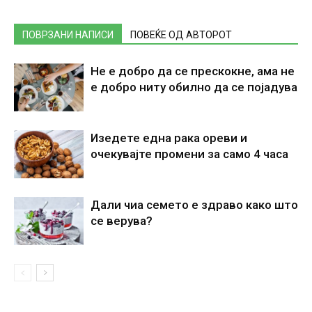
ПОВРЗАНИ НАПИСИ
ПОВЕЌЕ ОД АВТОРОТ
Не е добро да се прескокне, ама не
е добро ниту обилно да се појадува
Изедете една рака ореви и
очекувајте промени за само 4 часа
Дали чиа семето е здраво како што
се верува?