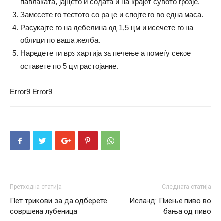
павлаката, јајцето и содата и на крајот сувото грозје.
Замесете го тестото со раце и спојте го во една маса.
Расукајте го на дебелина од 1,5 цм и исечете го на
облици по ваша желба.
Наредете ги врз хартија за печење а помеѓу секое
оставете по 5 цм растојание.
Error9
Error9
Претходна статија
Следната статија
Пет трикови за да одберете
Исланд: Пиење пиво во
совршена лубеница
бања од пиво