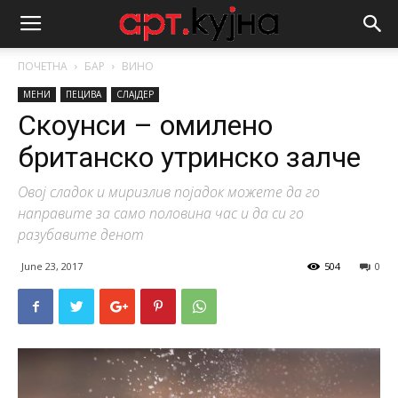
ПОЧЕТНА
БАР
ВИНО
МЕНИ
ПЕЦИВА
СЛАЈДЕР
Скоунси – омилено
британско утринско залче
Овој сладок и миризлив појадок можете да го
направите за само половина час и да си го
разубавите денот
June 23, 2017
504
0