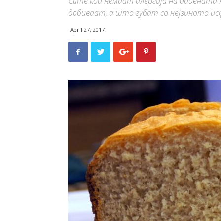
Сите кои немаат алергија на дадената
добиваат, а што губат со нејзиното ис
April 27, 2017