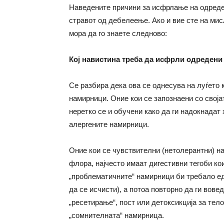
Наведените причини за исфрлање на одреден
стравот од дебелеење. Ако и вие сте на ми
мора да го знаете следново:
Кој навистина треба да исфрли одреден
Се разбира дека ова се однесува на луѓето 
намирници. Оние кои се запознаени со своја
неретко се и обучени како да ги надокнада
алергените намирници.
Оние кои се чувствителни (нетолерантни) н
флора, најчесто имаат дигестивни тегоби кои
„проблематичните“ намирници би требало ед
да се исчисти), а потоа повторно да ги вовед
„ресетирање“, пост или детоксикција за тел
„сомнителната“ намирница.