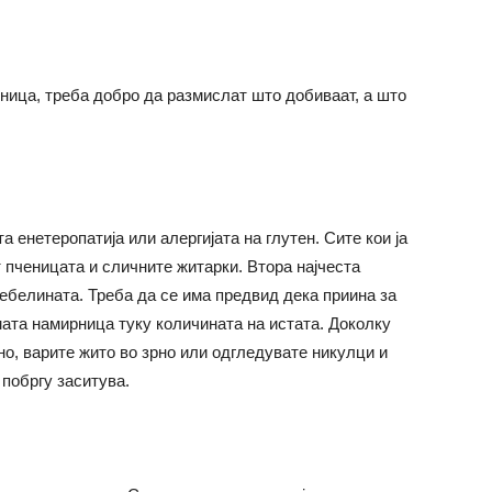
рница, треба добро да размислат што добиваат, а што
а енетеропатија или алергијата на глутен. Сите кои ја
т пченицата и сличните житарки. Втора најчеста
ебелината. Треба да се има предвид дека приина за
ата намирница туку количината на истата. Доколку
о, варите жито во зрно или одгледувате никулци и
 побргу заситува.