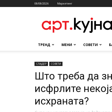
08/08/2026
Маркетинг
АРТКУЈНА
ТРЕНД
МЕНИ
СОВЕТИ
Б
СЛАЈДЕР
СОВЕТИ
Што треба да зн
исфрлите некој
исхраната?