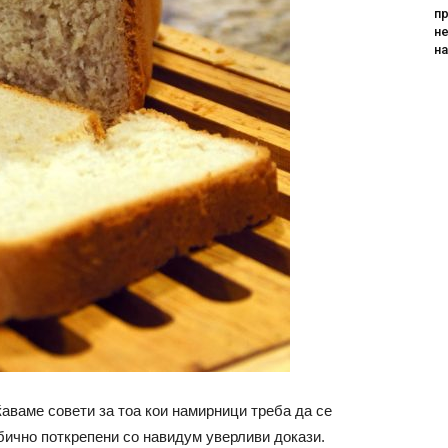
пр
не
н
аваме совети за тоа кои намирници треба да се
обично поткрепени со навидум уверливи докази.