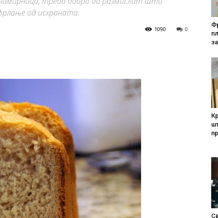
 намирница, треба добро да размислат што
фрлање од исхраната.
Фр
1090
0
п
за
Кр
шт
п
Св