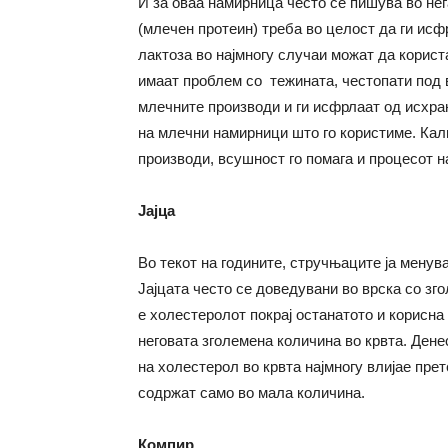
И за оваа намирница често се пишува во нег
(млечен протеин) треба во целост да ги ис
лактоза во најмногу случаи можат да корис
имаат проблем со тежината, честопати под в
млечните производи и ги исфрлаат од исхра
на млечни намирници што го користиме. Калц
производи, всушност го помага и процесот н
Јајца
Во текот на годините, стручњаците ја менува
Јајцата често се доведувани во врска со зг
е холестеролот покрај останатото и корисна
неговата зголемена количина во крвта. Дене
на холестерол во крвта најмногу влијае прет
содржат само во мала количина.
Компир