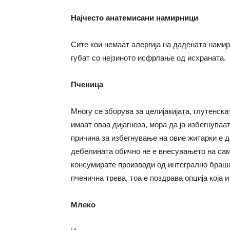
Најчесто анатемисани намирници
Сите кои немаат алергија на дадената нами
губат со нејзиното исфрлање од исхраната.
Пченица
Многу се зборува за целијакијата, глутенскат
имаат оваа дијагноза, мора да ја избегнуваа
причина за избегнување на овие житарки е д
дебелината обично не е внесувањето на сам
консумирате производи од интегрално брашн
пченична трева, тоа е поздрава опција која и
Млеко