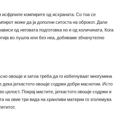
ги исфрлиле компирите од исхраната. Со тоа се
пирот може да ја дополни ситоста на оброкот. Дали
ависи од неговата подготовка но и од количината. Кога
отија во лушпа или без неа, добиваме збначутелно
асно овошје и затоа треба да го избегнуваат многумина
е дека јаткастото овошје содржи добри маснотии. Исто
во целост. Покрај мастите, јаткастото овошје содржи и
та на овие три вида на хранливи материи го зголемува
петитот.