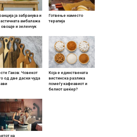
анција ја забранува и
Готвење наместо
ластичната амбалажа
терапија
 овошје и зеленчук
сте Гаков: Човекот
Која е единствената
о од две даски чуда
вистинска разлика
рави
помеѓу кафеавиот и
белиот шеќер?
етот на