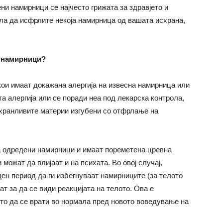
и намирници се најчесто грижата за здравјето и
сла да исфрлите некоја намирница од вашата исхрана,
и намирници?
кои имаат докажана алергија на извесна намирница или
та алергија или се поради неа под лекарска контрола,
т хранливите материи изгубени со отфрлање на
а одредени намирници и имаат пореметена цревна
 можат да влијаат и на психата. Во овој случај,
ен период да ги избегнуваат намирниците (за телото
ат за да се види реакцијата на телото. Ова е
ото да се врати во нормала пред новото воведување на