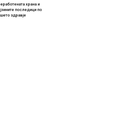
еработената храна и
јзините последици по
ашето здравје