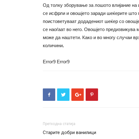
Од толку зборување за лошото влијание на 
се исфрли и овошјето заради шеќерите што г
поистоветуваат додадениот шеќер со овошје
се наоѓаат во него. Овошјето предизвикува 
може да наштети. Како и во многу случаи вр
количини
.
Error9
Error9
Претходна статија
Старите добри ванилици