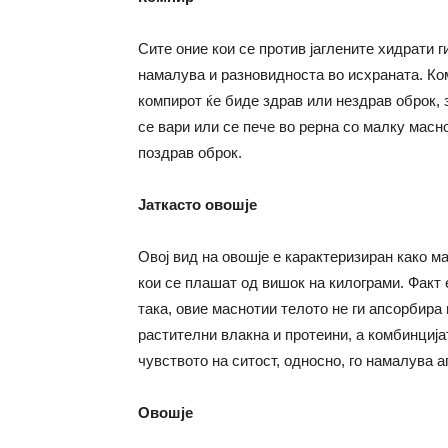
Сите оние кои се против јаглените хидрати 
намалува и разновидноста во исхраната. Ком
компирот ќе биде здрав или нездрав оброк, з
се вари или се пече во рерна со малку масн
поздрав оброк.
Јаткасто овошје
Овој вид на овошје е карактеризиран како м
кои се плашат од вишок на килограми. Факт 
така, овие маснотии телото не ги апсорбира 
растителни влакна и протеини, а комбинција
чувството на ситост, односно, го намалува а
Овошје