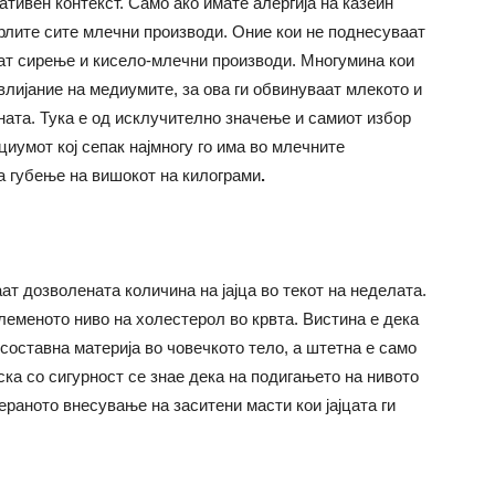
ативен контекст. Само ако имате алергија на казеин
фрлите сите млечни производи. Оние кои не поднесуваат
тат сирење и кисело-млечни производи. Многумина кои
лијание на медиумите, за ова ги обвинуваат млекото и
ната. Тука е од исклучително значење и самиот избор
иумот кој сепак најмногу го има во млечните
а губење на вишокот на килограми
.
ат дозволената количина на јајца во текот на неделата.
олеменото ниво на холестерол во крвта. Вистина е дека
 составна материја во човечкото тело, а штетна е само
ска со сигурност се знае дека на подигањето на нивото
ераното внесување на заситени масти кои јајцата ги