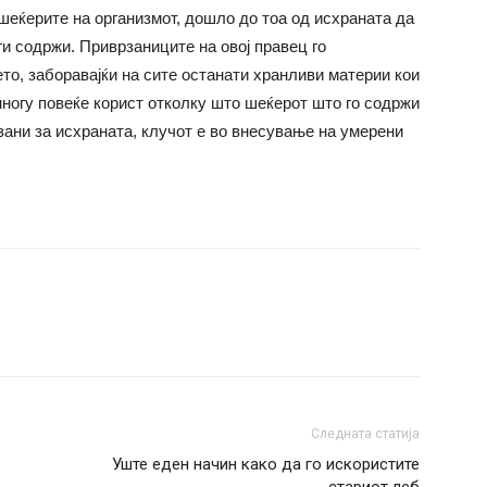
шеќерите на организмот, дошло до тоа од исхраната да
и содржи. Приврзаниците на овој правец го
то, заборавајќи на сите останати хранливи материи кои
многу повеќе корист отколку што шеќерот што го содржи
зани за исхраната, клучот е во внесување на умерени
Следната статија
Уште еден начин како да го искористите