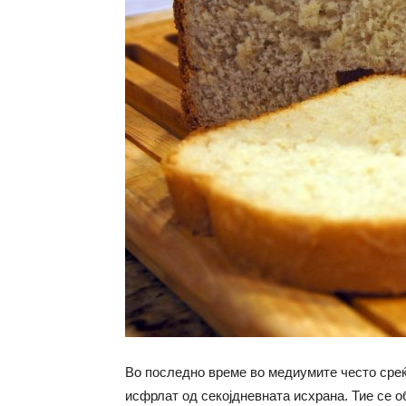
Во последно време во медиумите често среќ
исфрлат од секојдневната исхрана. Тие се 