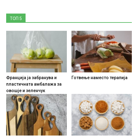
ТОП 5
Франција ја забранува и
Готвење наместо терапија
пластичната амбалажа за
овошје и зеленчук