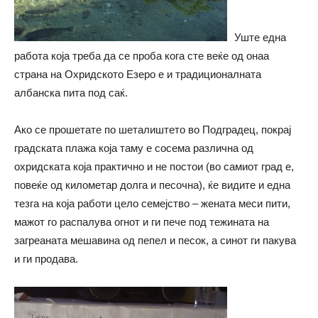
Уште една
работа која треба да се проба кога сте веќе од онаа
страна на Охридското Езеро е и традиционалната
албанска пита под саќ.
Ако се прошетате по шеталиштето во Подградец, покрај
градската плажа која таму е сосема различна од
охридската која практично и не постои (во самиот град е,
повеќе од километар долга и песочна), ќе видите и една
тезга на која работи цело семејство – жената меси пити,
мажот го распалува огнот и ги пече под тежината на
загреаната мешавина од пепел и песок, а синот ги пакува
и ги продава.