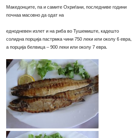
Македонците, па и самите Охриѓани, последниве години
почнаа масовно да одат на
еднодневен излет и на риба во Тушемиште, кадешто
солидна порција пастрмка чини 750 леки или околу 6 евра,
а порција белвица – 900 леки или околу 7 евра.