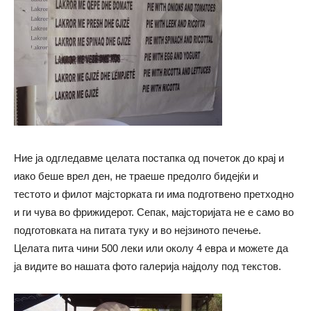
Ние ја одгледавме целата постапка од почеток до крај и
иако беше врел ден, не траеше предолго бидејќи и
тестото и филот мајсторката ги има подготвено претходно
и ги чува во фрижидерот. Сепак, мајсторијата не е само во
подготовката на питата туку и во нејзиното печење.
Целата пита чини 500 леки или околу 4 евра и можете да
ја видите во нашата фото галерија најдолу под текстов.