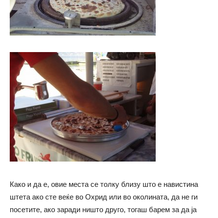
Како и да е, овие места се толку близу што е навистина
штета ако сте веќе во Охрид или во околината, да не ги
посетите, ако заради ништо друго, тогаш барем за да ја