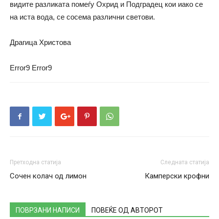
видите разликата помеѓу Охрид и Подградец кои иако се
на иста вода, се сосема различни светови.
Драгица Христова
Error9
Error9
Претходна статија
Следната статија
Сочен колач од лимон
Камперски крофни
ПОВРЗАНИ НАПИСИ
ПОВЕЌЕ ОД АВТОРОТ