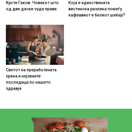
Крсте Гаков: Човекот што
Која е единствената
од две даски чуда прави
вистинска разлика помеѓу
кафеавиот и белиот шеќер?
Светот на преработената
храна и нејзините
последици по нашето
здравје