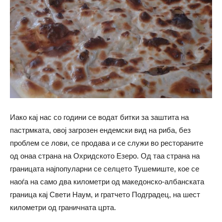
Иако кај нас со години се водат битки за заштита на
пастрмката, овој загрозен ендемски вид на риба, без
проблем се лови, се продава и се служи во рестораните
од онаа страна на Охридското Езеро. Од таа страна на
границата најпопуларни се селцето Тушемиште, кое се
наоѓа на само два километри од македонско-албанската
граница кај Свети Наум, и гратчето Подградец, на шест
километри од граничната црта.