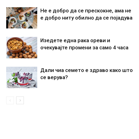
Не е добро да се прескокне, ама не
е добро ниту обилно да се појадува
Изедете една рака ореви и
очекувајте промени за само 4 часа
Дали чиа семето е здраво како што
се верува?