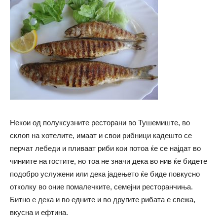
Некои од полуксузните ресторани во Тушемиште, во
склоп на хотелите, имаат и свои рибници кадешто се
перчат лебеди и пливаат риби кои потоа ќе се најдат во
чиниите на гостите, но тоа не значи дека во нив ќе бидете
подобро услужени или дека јадењето ќе биде повкусно
отколку во оние помалечките, семејни ресторанчиња.
Битно е дека и во едните и во другите рибата е свежа,
вкусна и ефтина.