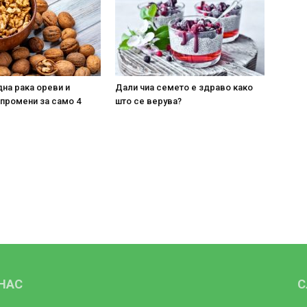
на рака ореви и
Дали чиа семето е здраво како
 промени за само 4
што се верува?
 НАС
С