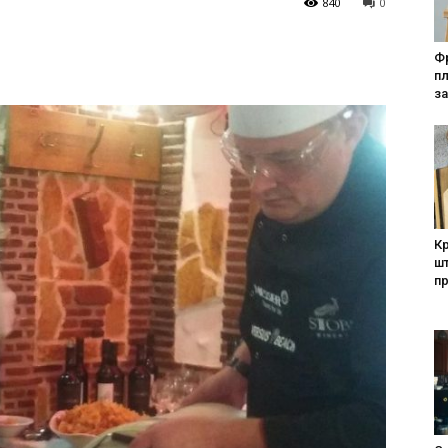
840
0
Фр
п
за
Кр
шт
п