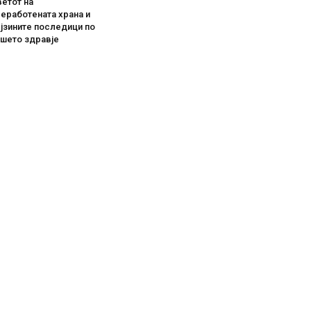
етот на
еработената храна и
јзините последици по
ашето здравје