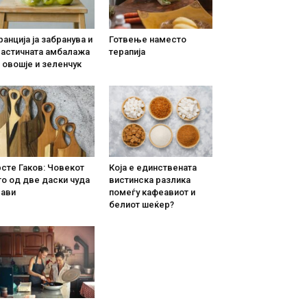
анција ја забранува и
Готвење наместо
ластичната амбалажа
терапија
 овошје и зеленчук
сте Гаков: Човекот
Која е единствената
о од две даски чуда
вистинска разлика
рави
помеѓу кафеавиот и
белиот шеќер?