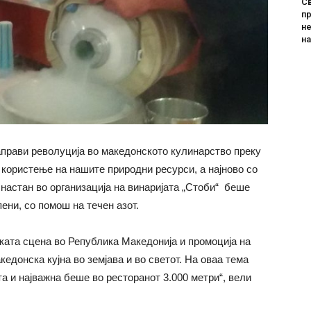
Св
пр
не
н
прави револуција во македонското кулинарство преку
 користење на нашите природни ресурси, а најново со
настан во организација на винаријата „Стоби“ беше
ени, со помош на течен азот.
ката сцена во Република Македонија и промоција на
едонска кујна во земјава и во светот. На оваа тема
а и најважна беше во ресторанот 3.000 метри“, вели