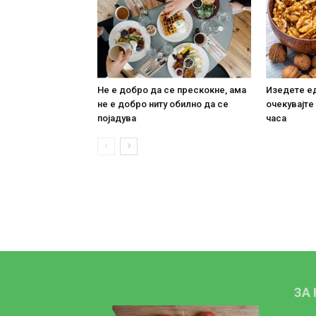
Не е добро да се прескокне, ама
Изедете ед
не е добро ниту обилно да се
очекувајте
појадува
часа
ЗА