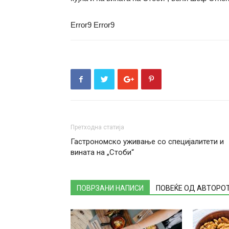
Error9
Error9
Претходна статија
Гастрономско уживање со специјалитети и
вината на „Стоби“
ПОВРЗАНИ НАПИСИ
ПОВЕЌЕ ОД АВТОРО