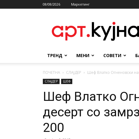
08/08/2026
Маркетинг
АРТКУЈНА
ТРЕНД
МЕНИ
СОВЕТИ
Б
ПОЧЕТНА
СЛАЈДЕР
Шеф Влатко Огненовски на
СЛАЈДЕР
ШЕФ
Шеф Влатко Ог
десерт со замр
200