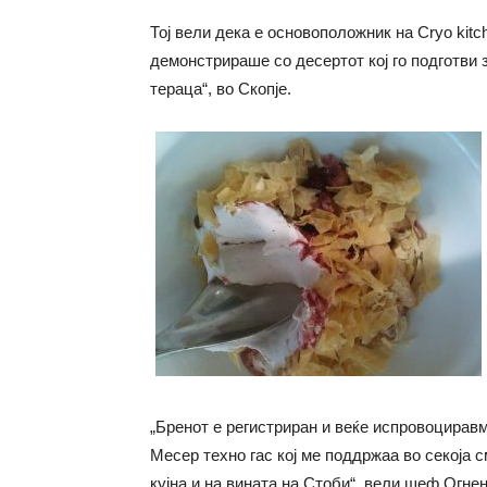
Тој вели дека е основоположник на Cryo kitc
демонстрираше со десертот кој го подготви 
тераца“, во Скопје.
„Бренот е регистриран и веќе испровоциравм
Месер техно гас кој ме поддржаа во секоја 
кујна и на вината на Стоби“, вели шеф Огне