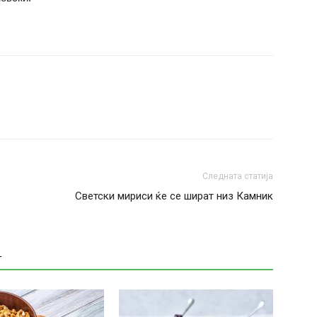
Следната статија
Светски мириси ќе се шират низ Камник
Т