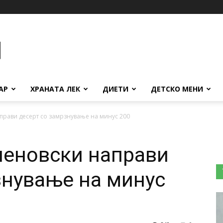
АР
ХРАНАТА ЛЕК
ДИЕТИ
ДЕТСКО МЕНИ
прави десерт со замрзнување на минус 200
неновски направи
знување на минус