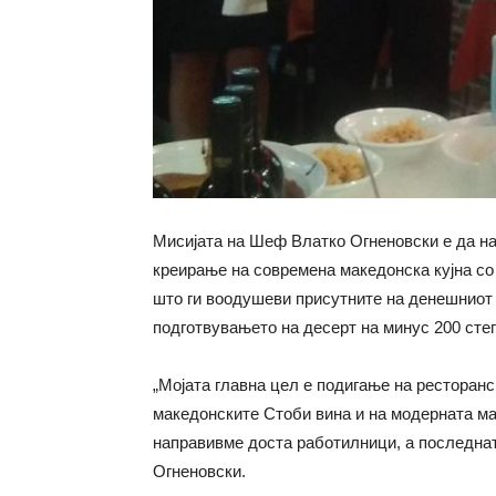
Мисијата на Шеф Влатко Огненовски е да на
креирање на современа македонска кујна со
што ги воодушеви присутните на денешниот 
подготвувањето на десерт на минус 200 степ
„Мојата главна цел е подигање на ресторанс
македонските Стоби вина и на модерната мак
направивме доста работилници, а последнат
Огненовски.