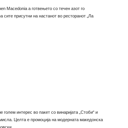
hen Macedonia а готвењето со течен азот го
за сите присутни на настанот во ресторанот „Ла
е голем интерес во пакет со винаријата „Стоби“ и
смисла. Целта е промоција на модерната македонска
новски.