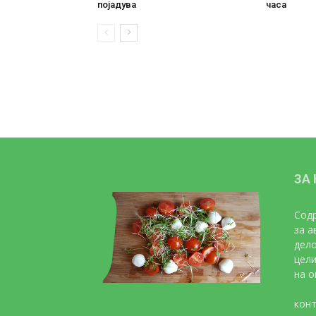
појадува
часа
ЗА
Содр
за а
дело
цели
на о
конт