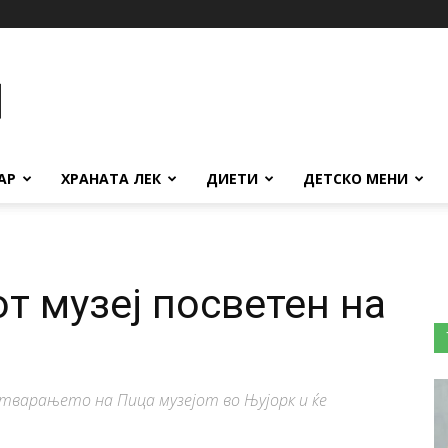
АР
ХРАНАТА ЛЕК
ДИЕТИ
ДЕТСКО МЕНИ
т музеј посветен на
 отварањето на Пица музејот во Њујорк и ќе