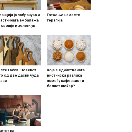
анција ја забранува и
Готвење наместо
ластичната амбалажа
терапија
 овошје и зеленчук
сте Гаков: Човекот
Која е единствената
о од две даски чуда
вистинска разлика
рави
помеѓу кафеавиот и
белиот шеќер?
етот на