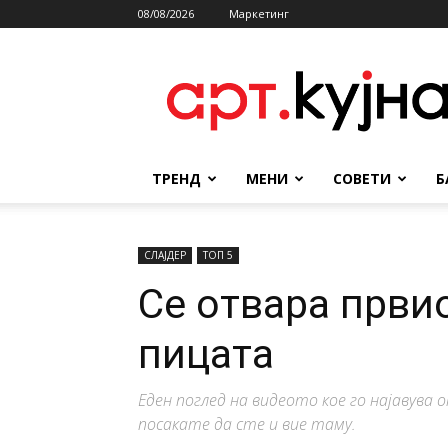
08/08/2026
Маркетинг
АРТКУЈНА
ТРЕНД
МЕНИ
СОВЕТИ
Б
СЛАЈДЕР
ТОП 5
Се отвара првио
пицата
Еден поглед на видеото кое го најавува
посакате да сте и вие таму.