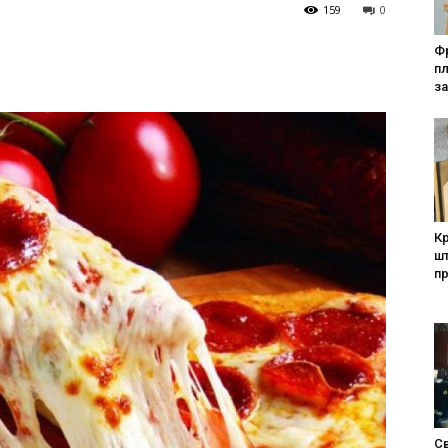
159
0
Фр
п
за
Кр
шт
п
Св