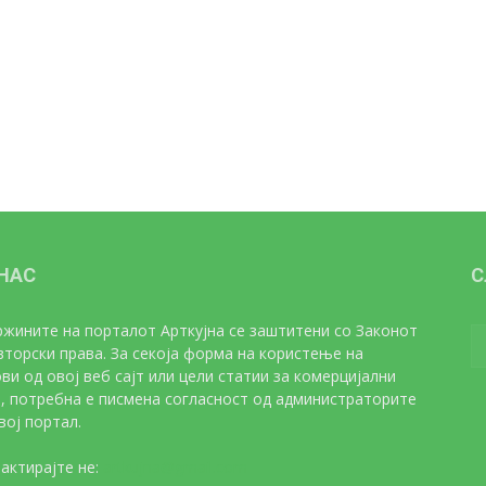
 НАС
С
жините на порталот Арткујна се заштитени со Законот
вторски права. За секоја форма на користење на
ви од овој веб сајт или цели статии за комерцијални
, потребна е писмена согласност од администраторите
вој портал.
актирајте не:
artkujna@gmail.com