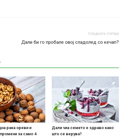
Следната статија
Дали би го пробале овој сладолед со кечап?
Т
на рака ореви и
Дали чиа семето е здраво како
 промени за само 4
што се верува?