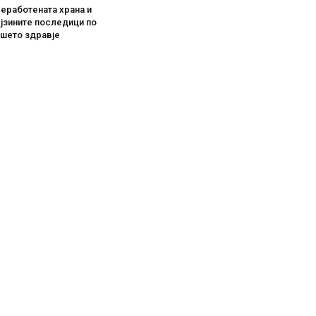
еработената храна и
јзините последици по
ашето здравје