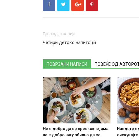
Претходна статија
Четири детокс напитоци
ПОВРЗАНИ НАПИСИ
ПОВЕЌЕ ОД АВТОРО
Не е добро да се прескокне, ама
Изедете ед
не е добро ниту обилно да се
очекувајте