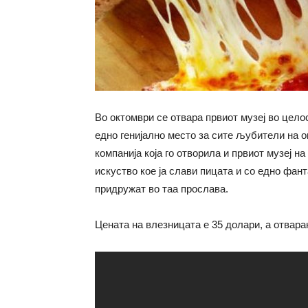
Во октомври се отвара првиот музеј во цело
едно генијално место за сите љубители на ов
компанија која го отворила и првиот музеј на
искуство кое ја слави пицата и со едно фан
придружат во таа прослава.
Цената на влезницата е 35 долари, а отвара