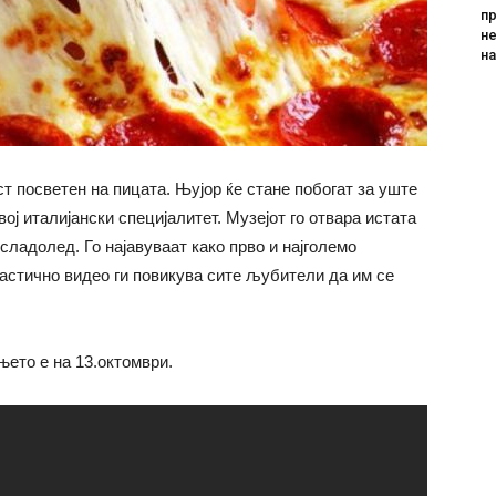
пр
не
н
ст посветен на пицата. Њујор ќе стане побогат за уште
ој италијански специјалитет. Музејот го отвара истата
 сладолед. Го најавуваат како прво и најголемо
тастично видео ги повикува сите љубители да им се
њето е на 13.октомври.