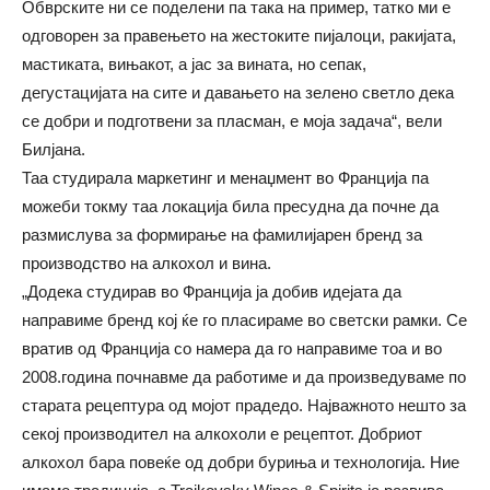
Обврските ни се поделени па така на пример, татко ми е
одговорен за правењето на жестоките пијалоци, ракијата,
мастиката, вињакот, а јас за вината, но сепак,
дегустацијата на сите и давањето на зелено светло дека
се добри и подготвени за пласман, е моја задача“, вели
Билјана.
Таа студирала маркетинг и менаџмент во Франција па
можеби токму таа локација била пресудна да почне да
размислува за формирање на фамилијарен бренд за
производство на алкохол и вина.
„Додека студирав во Франција ја добив идејата да
направиме бренд кој ќе го пласираме во светски рамки. Се
вратив од Франција со намера да го направиме тоа и во
2008.година почнавме да работиме и да произведуваме по
старата рецептура од мојот прадедо. Најважното нешто за
секој производител на алкохоли е рецептот. Добриот
алкохол бара повеќе од добри буриња и технологија. Ние