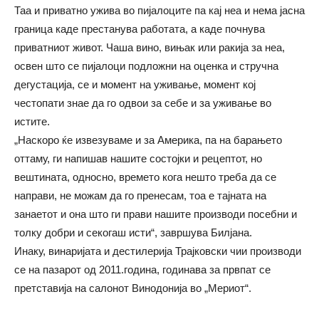
Таа и приватно ужива во пијалоците па кај неа и нема јасна
граница каде престанува работата, а каде почнува
приватниот живот. Чаша вино, вињак или ракија за неа,
освен што се пијалоци подложни на оценка и стручна
дегустација, се и момент на уживање, момент кој
честопати знае да го одвои за себе и за уживање во
истите.
„Наскоро ќе извезуваме и за Америка, па на барањето
оттаму, ги напишав нашите состојки и рецептот, но
вештината, односно, времето кога нешто треба да се
направи, не можам да го пренесам, тоа е тајната на
занаетот и она што ги прави нашите производи посебни и
толку добри и секогаш исти“, завршува Билјана.
Инаку, винаријата и дестилерија Трајковски чии производи
се на пазарот од 2011.година, годинава за првпат се
претставија на салонот Винодонија во „Мериот“.