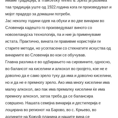
имаме традиција, а Traikovsky Wines & Spirits ја развива
таа традиција уште од 1922.година кога ги произведувал и
мојот прадедо за домашни потреби.
Јас неколку години одев на обуки и во две винарии во
Словенија кадешто го произведуваат виното со
новозеландска технологија, па и ние ја применуваме
истата. Практично, вината ги правивме користејќи ги
старите методи, но усогласени со стекнатите искуства од
винариите во Словенија во кои се обучував.
Главна разлика е во одбирањето на сировините, односно,
во балансот на киселини и алкохол во грозјето, кое не е
доволно да е само зрело туку да има и доволно киселини,
но и да не е премногу зрело. Ако има многу киселини има
малку алкохол, ако пак има премалку киселини ќе има
премногу алкохол, затоа треба да се балансира
совршено. Нашата семејна винарија и дестилерија е
лоцирана во регионот на Барово, во с. Крњево, во
долините на Кожуф планина и нашите вина се