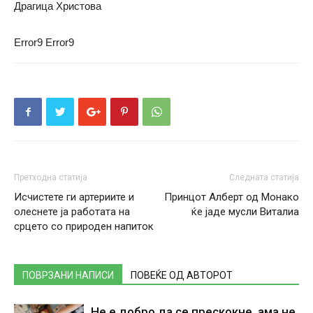
Драгица Христова
Error9
Error9
Претходна статија
Следната статија
Исчистете ги артериите и
Принцот Алберт од Монако
олеснете ја работата на
ќе јаде мусли Виталиа
срцето со природен напиток
ПОВРЗАНИ НАПИСИ
ПОВЕЌЕ ОД АВТОРОТ
Не е добро да се прескокне, ама не