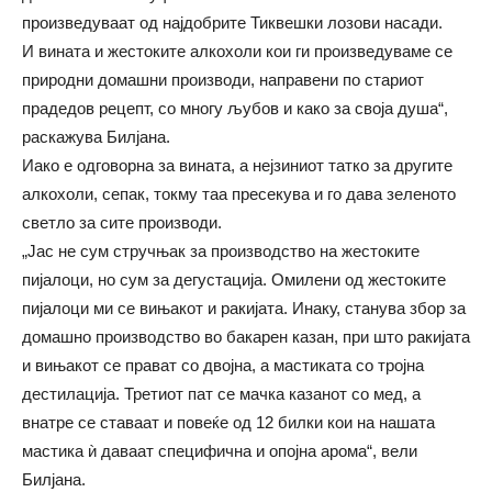
произведуваат од најдобрите Тиквешки лозови насади.
И вината и жестоките алкохоли кои ги произведуваме се
природни домашни производи, направени по стариот
прадедов рецепт, со многу љубов и како за своја душа“,
раскажува Билјана.
Иако е одговорна за вината, а нејзиниот татко за другите
алкохоли, сепак, токму таа пресекува и го дава зеленото
светло за сите производи.
„Јас не сум стручњак за производство на жестоките
пијалоци, но сум за дегустација. Омилени од жестоките
пијалоци ми се вињакот и ракијата. Инаку, станува збор за
домашно производство во бакарен казан, при што ракијата
и вињакот се прават со двојна, а мастиката со тројна
дестилација. Третиот пат се мачка казанот со мед, а
внатре се ставаат и повеќе од 12 билки кои на нашата
мастика ѝ даваат специфична и опојна арома“, вели
Билјана.