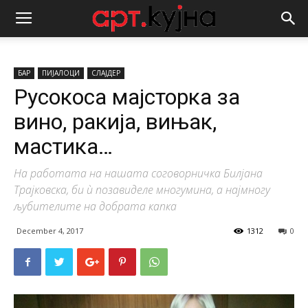
БАР
ПИЈАЛОЦИ
СЛАЈДЕР
Русокоса мајсторка за
вино, ракија, вињак,
мастика…
На работата на нашата соговорничка Билјана
Трајковска, би ѝ позавиделе многумина, а најмногу
љубителите на добрата капка
December 4, 2017
1312
0