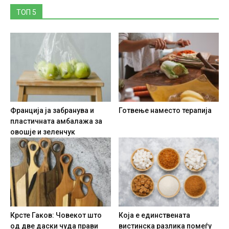
ТОП 5
Франција ја забранува и
Готвење наместо терапија
пластичната амбалажа за
овошје и зеленчук
Крсте Гаков: Човекот што
Која е единствената
од две даски чуда прави
вистинска разлика помеѓу