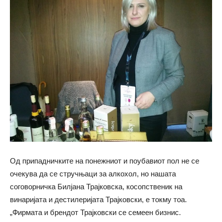
Од припадничките на понежниот и поубавиот пол не се
очекува да се стручњаци за алкохол, но нашата
соговорничка Билјана Трајковска, косопственик на
винаријата и дестилеријата Трајковски, е токму тоа.
„Фирмата и брендот Трајковски се семеен бизнис.