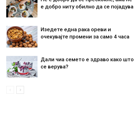
е добро ниту обилно да се појадува
Изедете една рака ореви и
очекувајте промени за само 4 часа
Дали чиа семето е здраво како што
се верува?