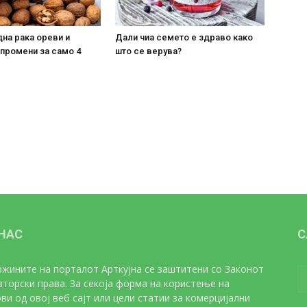
на рака ореви и
Дали чиа семето е здраво како
 промени за само 4
што се верува?
 НАС
С
жините на порталот Арткујна се заштитени со Законот
вторски права. За секоја форма на користење на
ви од овој веб сајт или цели статии за комерцијални