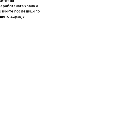
етот на
еработената храна и
јзините последици по
ашето здравје