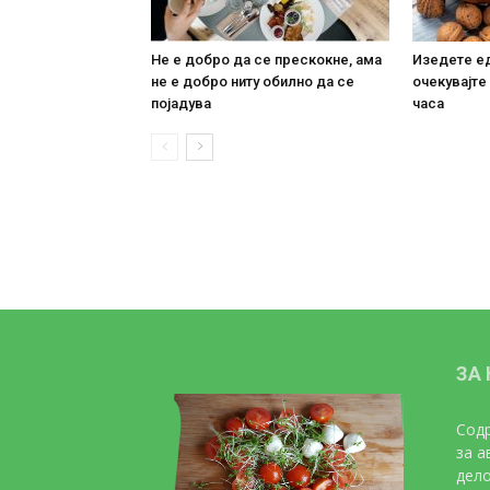
Не е добро да се прескокне, ама
Изедете ед
не е добро ниту обилно да се
очекувајте
појадува
часа
ЗА
Содр
за а
дело