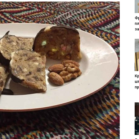
Фр
п
за
Кр
шт
п