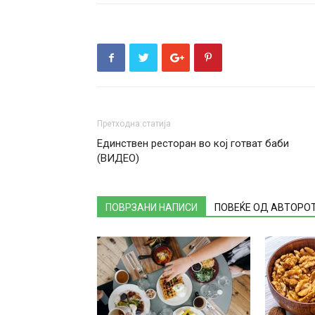
Претходна статија
Единствен ресторан во кој готват баби
(ВИДЕО)
ПОВРЗАНИ НАПИСИ
ПОВЕЌЕ ОД АВТОРО