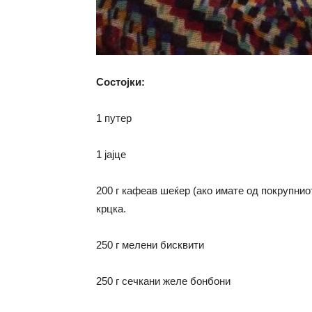
Состојки:
1 путер
1 јајце
200 г кафеав шеќер (ако имате од покрупнио
крцка.
250 г мелени бисквити
250 г сечкани желе бонбони