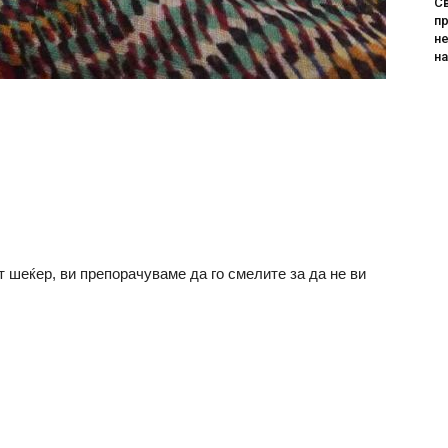
Св
пр
не
н
т шеќер, ви препорачуваме да го смелите за да не ви