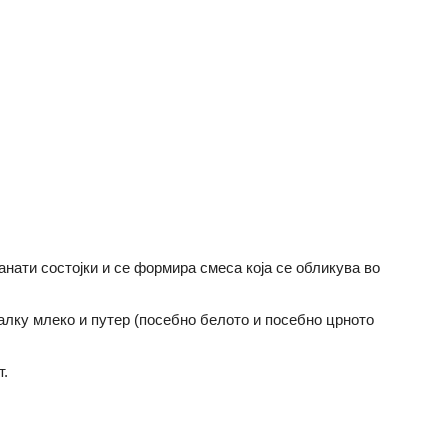
нати состојки и се формира смеса која се обликува во
алку млеко и путер (посебно белото и посебно црното
т.