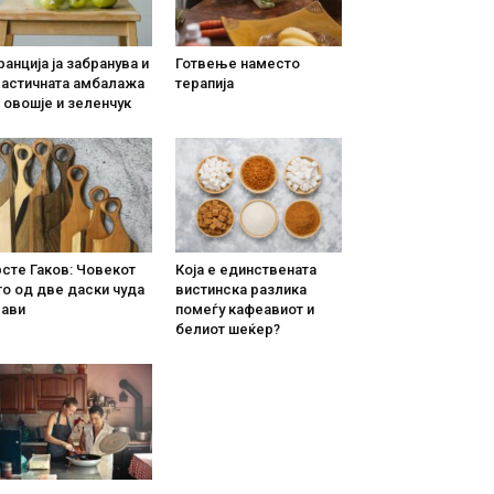
анција ја забранува и
Готвење наместо
ластичната амбалажа
терапија
 овошје и зеленчук
сте Гаков: Човекот
Која е единствената
о од две даски чуда
вистинска разлика
рави
помеѓу кафеавиот и
белиот шеќер?