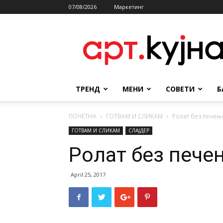
07/08/2026
Маркетинг
АРТКУЈНА
ТРЕНД
МЕНИ
СОВЕТИ
Б
ПОЧЕТНА
ГОТВАМ И СЛИКАМ
Ролат без печењ
ГОТВАМ И СЛИКАМ
СЛАЈДЕР
Ролат без пече
April 25, 2017