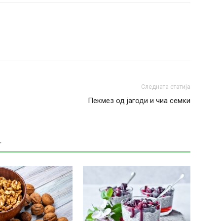
Следната статија
Пекмез од јагоди и чиа семки
Т