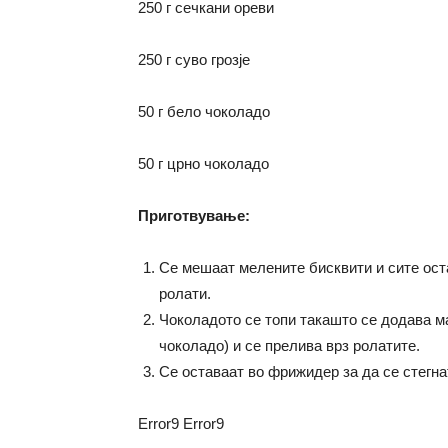
250 г сечкани ореви
250 г суво грозје
50 г бело чоколадо
50 г црно чоколадо
Приготвување:
Се мешаат мелените бисквити и сите оста
ролати.
Чоколадото се топи такашто се додава м
чоколадо) и се прелива врз ролатите.
Се оставаат во фрижидер за да се стегна
Error9
Error9