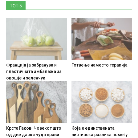
ТОП 5
Франција ја забранува и
Готвење наместо терапија
пластичната амбалажа за
овошје и зеленчук
Крсте Гаков: Човекот што
Која е единствената
од две даски чуда прави
вистинска разлика помеѓу