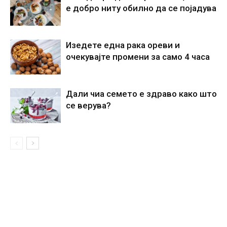
е добро ниту обилно да се појадува
Изедете една рака ореви и
очекувајте промени за само 4 часа
Дали чиа семето е здраво како што
се верува?