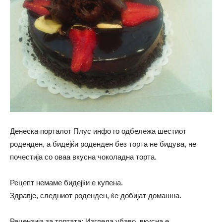
Денеска порталот Плус инфо го одбележа шестиот
роденден, а бидејќи роденден без торта не бидува, не
почестија со оваа вкусна чоколадна торта.
Рецепт немаме бидејќи е купена.
Здравје, следниот роденден, ќе добијат домашна.
Рецензија за тортата: Изгледа убаво, вкусна е,