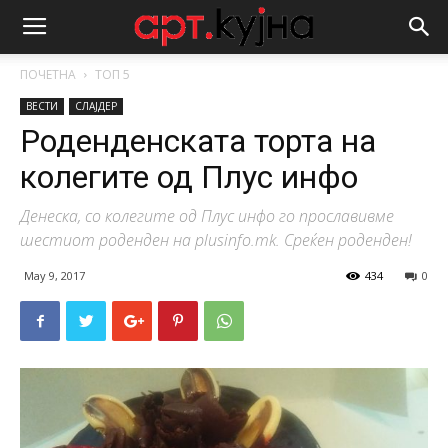
ПОЧЕТНА
ТОП 5
ВЕСТИ
СЛАЈДЕР
Роденденската торта на
колегите од Плус инфо
Денеска, со колегите од Плус инфо го прославивме
шестиот роденден на plusinfo.mk. Среќен роденден!
May 9, 2017
434
0