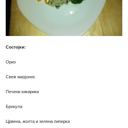
Состојки:
Ориз
Свеж магдонос
Печени кикирики
Брокула
Црвена, жолта и зелена пиперка