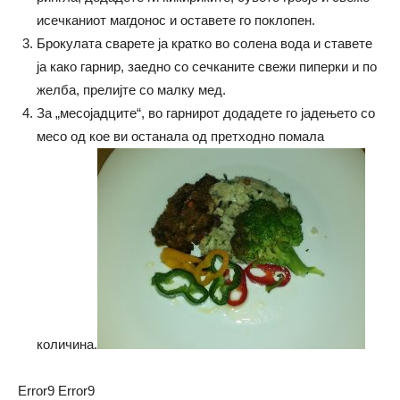
исечканиот магдонос и оставете го поклопен.
Брокулата сварете ја кратко во солена вода и ставете
ја како гарнир, заедно со сечканите свежи пиперки и по
желба, прелијте со малку мед.
За „месојадците“, во гарнирот додадете го јадењето со
месо од кое ви останала од претходно помала
количина.
Error9
Error9