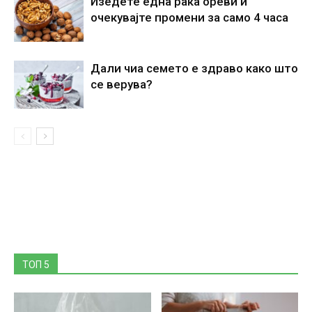
Изедете една рака ореви и
очекувајте промени за само 4 часа
Дали чиа семето е здраво како што
се верува?
ТОП 5