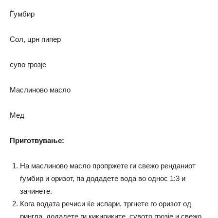
Ѓумбир
Сол, црн пипер
суво грозје
Маслиново масло
Мед
Приготвување:
На маслиново масло пропржете ги свежо ренданиот
ѓумбир и оризот, па додадете вода во однос 1:3 и
зачинете.
Кога водата речиси ќе испари, тргнете го оризот од
рингла, додадете ги кикириките, сувото грозје и свежо