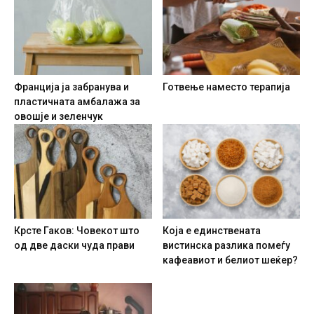
Франција ја забранува и
Готвење наместо терапија
пластичната амбалажа за
овошје и зеленчук
Крсте Гаков: Човекот што
Која е единствената
од две даски чуда прави
вистинска разлика помеѓу
кафеавиот и белиот шеќер?