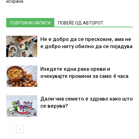
исхрана
ПОВРЗАНИ НАПИСИ
ПОВЕЌЕ ОД АВТОРОТ
Не е добро да се прескокне, ама не
е добро ниту обилно да се појадува
Изедете една рака ореви и
очекувајте промени за само 4 часа
Дали чиа семето е здраво како што
се верува?