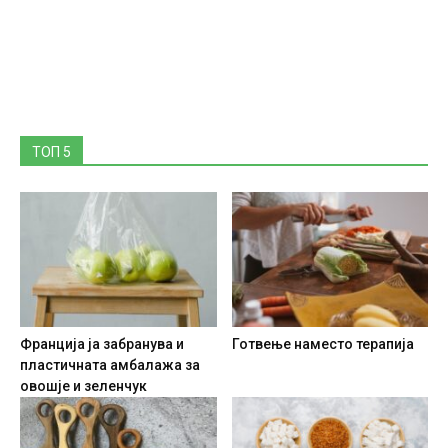
ТОП 5
Франција ја забранува и
Готвење наместо терапија
пластичната амбалажа за
овошје и зеленчук