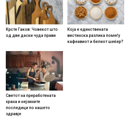
Крсте Гаков: Човекот што
Која е единствената
од две даски чуда прави
вистинска разлика помеѓу
кафеавиот и белиот шеќер?
Светот на преработената
храна и нејзините
последици по нашето
здравје