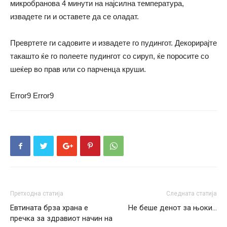
микробранова 4 минути на најсилна температура,
извадете ги и оставете да се оладат.
Превртете ги садовите и извадете го пудингот. Декорирајте
такашто ќе го полеете пудингот со сируп, ќе поросите со
шеќер во прав или со парченца круши.
Error9
Error9
Претходна статија
Следната статија
Евтинaта брза храна е
Не беше денот за њоки…
пречка за здравиот начин на