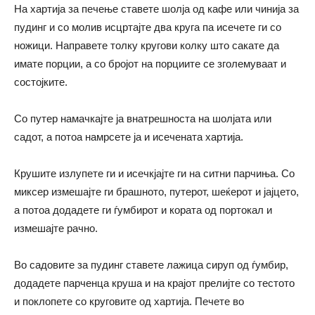
На хартија за печење ставете шолја од кафе или чинија за
пудинг и со молив исцртајте два круга па исечете ги со
ножици. Направете толку кругови колку што сакате да
имате порции, а со бројот на порциите се зголемуваат и
состојките.
Со путер намачкајте ја внатрешноста на шолјата или
садот, а потоа намрсете ја и исечената хартија.
Крушите излупете ги и исечкјајте ги на ситни парчиња. Со
миксер измешајте ги брашното, путерот, шеќерот и јајцето,
а потоа додадете ги ѓумбирот и кората од портокал и
измешајте рачно.
Во садовите за пудинг ставете лажица сируп од ѓумбир,
додадете парченца круша и на крајот прелијте со тестото
и поклопете со круговите од хартија. Печете во