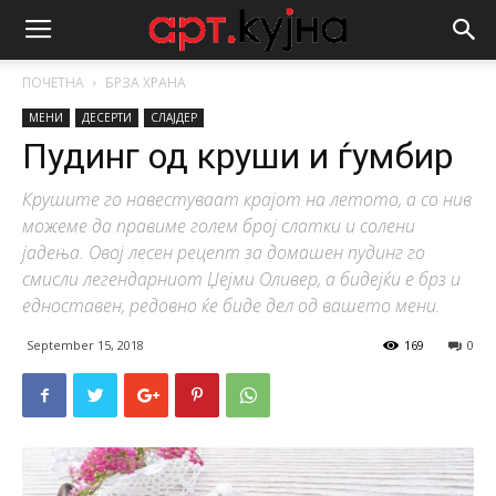
ПОЧЕТНА
БРЗА ХРАНА
МЕНИ
ДЕСЕРТИ
СЛАЈДЕР
Пудинг од круши и ѓумбир
Крушите го навестуваат крајот на летото, а со нив
можеме да правиме голем број слатки и солени
јадења. Овој лесен рецепт за домашен пудинг го
смисли легендарниот Џејми Оливер, а бидејќи е брз и
едноставен, редовно ќе биде дел од вашето мени.
September 15, 2018
169
0