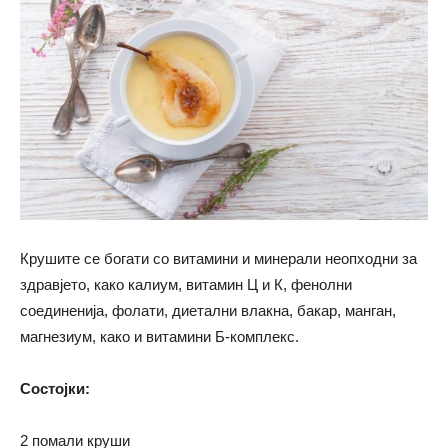
Крушите се богати со витамини и минерали неопходни за
здравјето, како калиум, витамин Ц и К, фенолни
соединенија, фолати, диетални влакна, бакар, манган,
магнезиум, како и витамини Б-комплекс.
Состојки:
2 помали круши