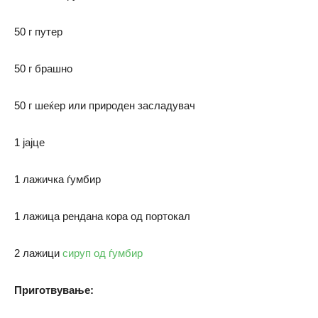
50 г путер
50 г брашно
50 г шеќер или природен засладувач
1 јајце
1 лажичка ѓумбир
1 лажица рендана кора од портокал
2 лажици
сируп од ѓумбир
Приготвување: