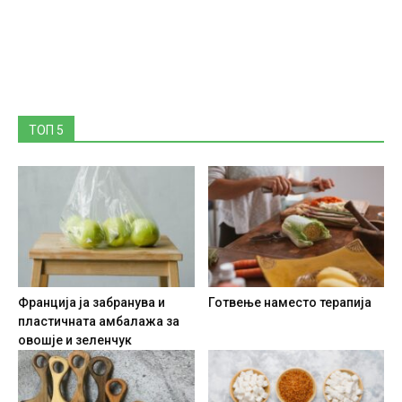
ТОП 5
Франција ја забранува и
Готвење наместо терапија
пластичната амбалажа за
овошје и зеленчук