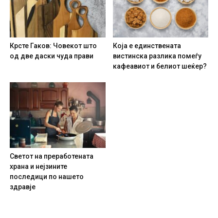
Крсте Гаков: Човекот што
Која е единствената
од две даски чуда прави
вистинска разлика помеѓу
кафеавиот и белиот шеќер?
Светот на преработената
храна и нејзините
последици по нашето
здравје