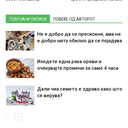
ПОВРЗАНИ НАПИСИ
ПОВЕЌЕ ОД АВТОРОТ
Не е добро да се прескокне, ама не
е добро ниту обилно да се појадува
Изедете една рака ореви и
очекувајте промени за само 4 часа
Дали чиа семето е здраво како што
се верува?