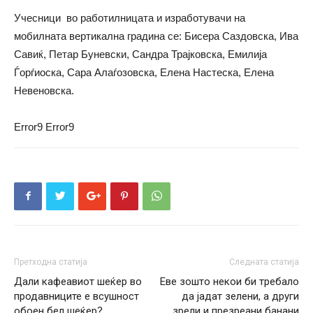
Учесници во работилницата и изработувачи на
мобилната вертикална градина се: Бисера Саздовска, Ива
Савиќ, Петар Буневски, Сандра Трајковска, Емилија
Ѓорѓиоска, Сара Алаѓозовска, Елена Настеска, Елена
Невеновска.
Error9
Error9
Претходна статија
Следната статија
Дали кафеавиот шеќер во
Еве зошто некои би требало
продавниците е всушност
да јадат зелени, а други
обоен бел шеќер?
зрели и презреани банани