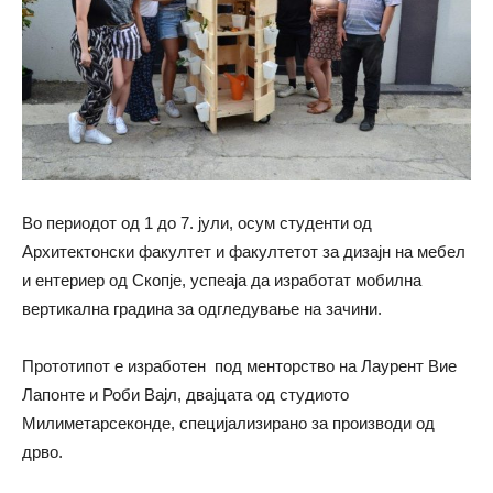
Во периодот од 1 до 7. јули, осум студенти од
Архитектонски факултет и факултетот за дизајн на мебел
и ентериер од Скопје, успеаја да изработат мобилна
вертикaлна градина за одгледување на зачини.
Прототипот е изработен под менторство на Лаурент Вие
Лапонте и Роби Вајл, двајцата од студиото
Милиметарсеконде, специјализирано за производи од
дрво.