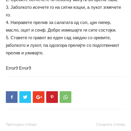
3.
Јаболкото исечете го на ситни коцки, а лукот згмечете
го.
4. Направете прелив за салатата од сол, црн пипер,
масло, оцет и сенф. Добро измешајте ги сите состојки.
5. Ставете го гравот во еден сад заедно со оревите,
јаболкото и лукот, па одозгора прелијте со подготвениот
прелив и уживајте.
Error9
Error9
Претходна статија
Следната статија