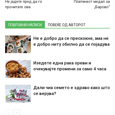
Не јадете пред да го
Платинест медал за
прочитате ова
„Барово“
ПОВРЗАНИ НАПИСИ
ПОВЕЌЕ ОД АВТОРОТ
Не е добро да се прескокне, ама не
е добро ниту обилно да се појадува
Изедете една рака ореви и
очекувајте промени за само 4 часа
Дали чиа семето е здраво како што
се верува?