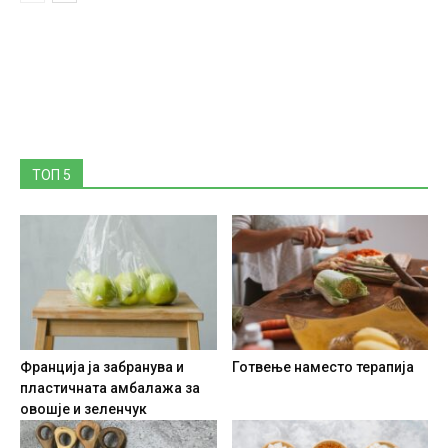
ТОП 5
Франција ја забранува и
Готвење наместо терапија
пластичната амбалажа за
овошје и зеленчук