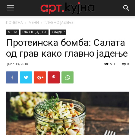
ПОЧЕТНА
МЕНИ
ГЛАВНО ЈАДЕЊЕ
МЕНИ
ГЛАВНО ЈАДЕЊЕ
СЛАЈДЕР
Протеинска бомба: Салата
од грав како главно јадење
June 13, 2018
511
0