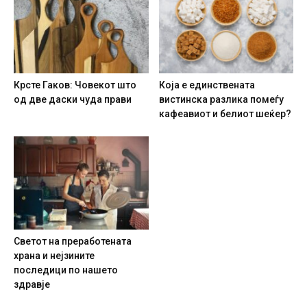
Крсте Гаков: Човекот што
Која е единствената
од две даски чуда прави
вистинска разлика помеѓу
кафеавиот и белиот шеќер?
Светот на преработената
храна и нејзините
последици по нашето
здравје