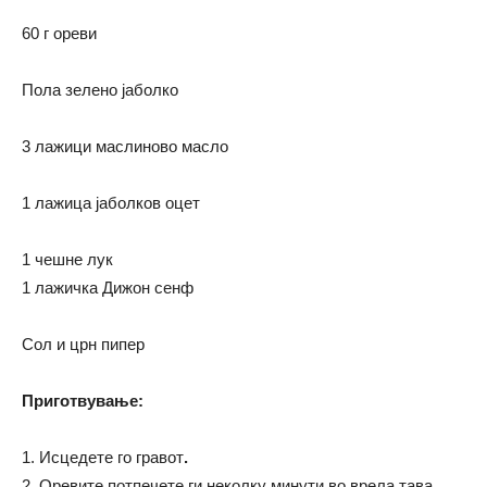
60 г ореви
Пола зелено јаболко
3 лажици маслиново масло
1 лажица јаболков оцет
1 чешне лук
1 лажичка Дижон сенф
Сол и црн пипер
Приготвување:
1. Исцедете го гравот
.
2. Оревите потпечете ги неколку минути во врела тава
.