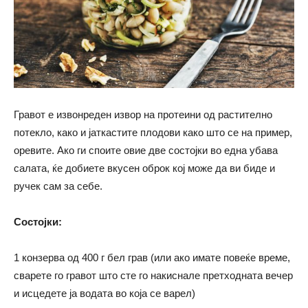
Гравот е извонреден извор на протеини од растително
потекло, како и јаткастите плодови како што се на пример,
оревите. Ако ги споите овие две состојки во една убава
салата, ќе добиете вкусен оброк кој може да ви биде и
ручек сам за себе.
Состојки:
1 конзерва од 400 г бел грав (или ако имате повеќе време,
сварете го гравот што сте го накиснале претходната вечер
и исцедете ја водата во која се варел)