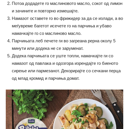
Потоа додадете го маслиновото масло, сокот од лимон
и зачините и повторно измешајте.
Намазот оставете го во фрижидер за да се излади, а во
меѓувреме багетот исечете го на парчиња и убаво
намачкајте го со маслиново масло.
Парчињата леб печете ги во загреана рерна околу 5
минути или додека не се заруменат.
Додека парчињата се уште топли, намачкајте ги со
намазот од павлака и одозгора изрендајте го биеното
сирење или пармезанот. Декорирајте со сечкани перца
од млад кромид и парчиња домат.