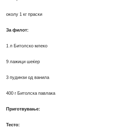
околу 1 кг праски
За филот:
1 л Битолско млеко
9 лажици шеќер
3 пудинзи од ванила
400 г Битолска павлака
Приготвување:
Тесто: