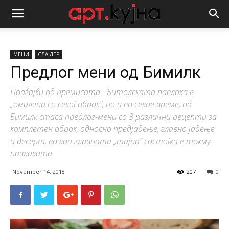
МЕНИ
СЛАЈДЕР
Предлог мени од Бимилк
Поаѓајќи од премисата - Битолската павлака е
„омилена со секој оброк“, но и во секое време, од
Бимилк стаса предлог-мени со 3 различни рецепти за
комплетен оброк, односно предјадење, главно јадење
и десерт, во кои главната „тајна“ состојка е токму
павлаката.
November 14, 2018
207
0