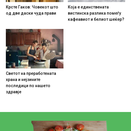
Крсте Гаков: Човекот што
Која е единствената
од две даски чуда прави
вистинска разлика помеѓу
кафеавиот и белиот шеќер?
Светот на преработената
храна и нејзините
последици по нашето
здравје