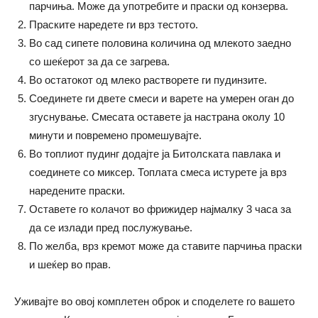
парчиња. Може да употребите и праски од конзерва.
Праските наредете ги врз тестото.
Во сад сипете половина количина од млекото заедно
со шеќерот за да се загрева.
Во остатокот од млеко растворете ги пудинзите.
Соединете ги двете смеси и варете на умерен оган до
згуснување. Смесата оставете ја настрана околу 10
минути и повремено промешувајте.
Во топлиот пудинг додајте ја Битолската павлака и
соединете со миксер. Топлата смеса истурете ја врз
наредените праски.
Оставете го колачот во фрижидер најмалку 3 часа за
да се излади пред послужување.
По желба, врз кремот може да ставите парчиња праски
и шеќер во прав.
Уживајте во овој комплетен оброк и споделете го вашето