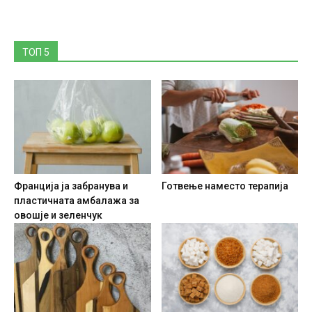
ТОП 5
Франција ја забранува и
Готвење наместо терапија
пластичната амбалажа за
овошје и зеленчук