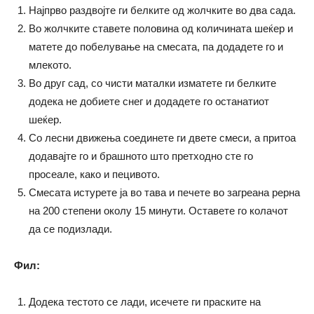
Најпрво раздвојте ги белките од жолчките во два сада.
Во жолчките ставете половина од количината шеќер и
матете до побелување на смесата, па додадете го и
млекото.
Во друг сад, со чисти маталки изматете ги белките
додека не добиете снег и додадете го останатиот
шеќер.
Со лесни движења соединете ги двете смеси, а притоа
додавајте го и брашното што претходно сте го
просеале, како и пецивото.
Смесата истурете ја во тава и печете во загреана рерна
на 200 степени околу 15 минути. Оставете го колачот
да се подизлади.
Фил:
Додека тестото се лади, исечете ги праските на