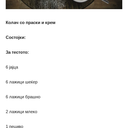
Колач со праски и крем
Состојки:
За тестото:
6 јајца
6 лажици шеќер
6 лажици брашно
2 лажици млеко
1 пециво