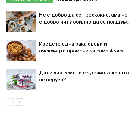
Не е добро да се прескокне, ама не
е добро ниту обилно да се појадува
Изедете една рака ореви и
очекувајте промени за само 4 часа
Дали чиа семето е здраво како што
се верува?