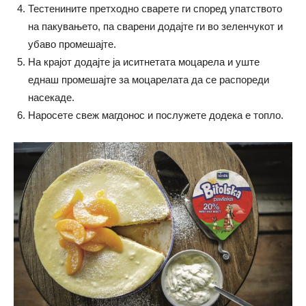
Тестенините претходно сварете ги според упатството
на пакувањето, па сварени додајте ги во зеленчукот и
убаво промешајте.
На крајот додајте ја иситнетата моцарела и уште
еднаш промешајте за моцарелата да се распореди
насекаде.
Наросете свеж магдонос и послужете додека е топло.