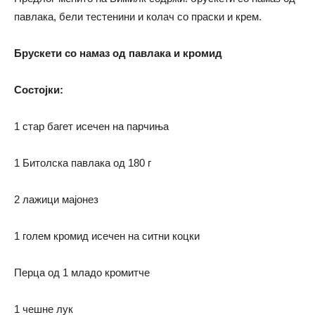
павлака, бели тестенини и колач со праски и крем.
Брускети со намаз од павлака
и кромид
Состојки:
1 стар багет исечен на парчиња
1 Битолска павлака од 180 г
2 лажици мајонез
1 голем кромид исечен на ситни коцки
Перца од 1 младо кромитче
1 чешне лук