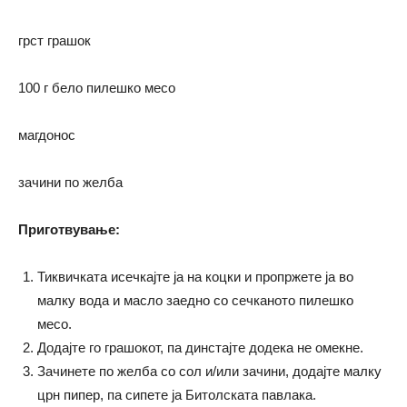
грст грашок
100 г бело пилешко месо
магдонос
зачини по желба
Приготвување:
Тиквичката исечкајте ја на коцки и пропржете ја во
малку вода и масло заедно со сечканото пилешко
месо.
Додајте го грашокот, па динстајте додека не омекне.
Зачинете по желба со сол и/или зачини, додајте малку
црн пипер, па сипете ја Битолската павлака.