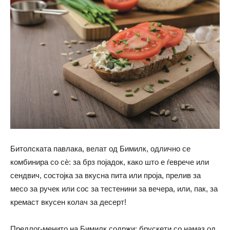
Битолската павлака, велат од Бимилк, одлично се
комбинира со сѐ: за брз појадок, како што е ѓеврече или
сендвич, состојка за вкусна пита или проја, прелив за
месо за ручек или сос за тестенини за вечера, или, пак, за
кремаст вкусен колач за десерт!
Предлог-менито на Бимилк содржи: брускети со намаз од