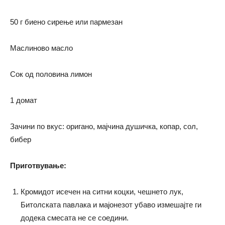
50 г биено сирење или пармезан
Маслиново масло
Сок од половина лимон
1 домат
Зачини по вкус: оригано, мајчина душичка, копар, сол,
бибер
Приготвување:
Кромидот исечен на ситни коцки, чешнето лук,
Битолската павлака и мајонезот убаво измешајте ги
додека смесата не се соедини.