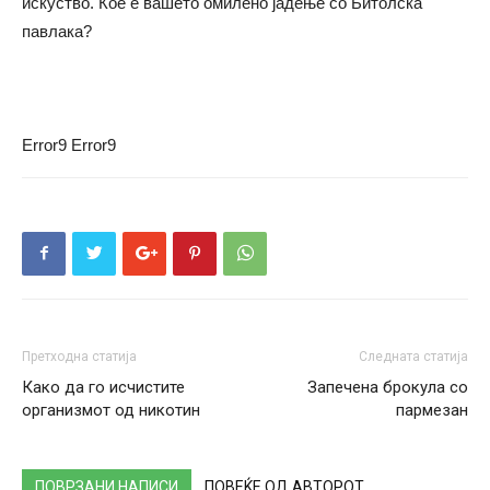
искуство. Кое е вашето омилено јадење со Битолска
павлака?
Error9
Error9
Претходна статија
Следната статија
Како да го исчистите
Запечена брокула со
организмот од никотин
пармезан
ПОВРЗАНИ НАПИСИ
ПОВЕЌЕ ОД АВТОРОТ