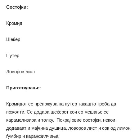
Состојки:
Кромид
Шеќер
Путер
Ловоров лист
Приготвување:
Кромидот се препржува на путер такашто треба да
пожолти. Се додава шеќерот кои со мешање се
карамелизира и толку. Покрај овие состојки, некои
додаваат и мајчина душица, ловоров лист и сок од лимон,
ѓумбир и каранфилчиња.