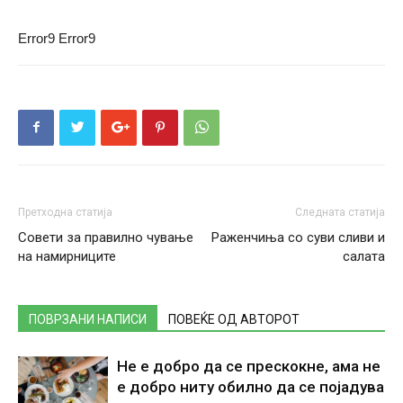
Error9
Error9
Претходна статија
Следната статија
Совети за правилно чување
Раженчиња со суви сливи и
на намирниците
салата
ПОВРЗАНИ НАПИСИ
ПОВЕЌЕ ОД АВТОРОТ
Не е добро да се прескокне, ама не
е добро ниту обилно да се појадува