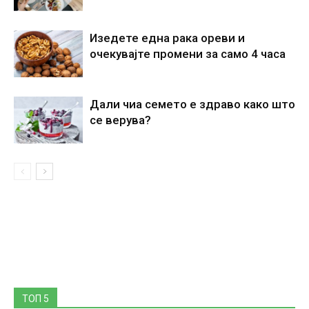
Изедете една рака ореви и
очекувајте промени за само 4 часа
Дали чиа семето е здраво како што
се верува?
ТОП 5