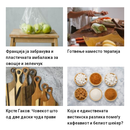
Франција ја забранува и
Готвење наместо терапија
пластичната амбалажа за
овошје и зеленчук
Крсте Гаков: Човекот што
Која е единствената
од две даски чуда прави
вистинска разлика помеѓу
кафеавиот и белиот шеќер?