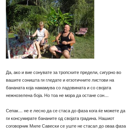
Да, ако и вие сонувате за тропските предели, сигурно во
вашите соништа ги гледате и егзотичните листови на
бананата која намамува со ладовината и со својата
нежнозелена боја. Но тоа не мора да остане сон…
Сепак… не е лесно да се стаса до фаза кога ќе можете да
ги консумирате бананите од својата градина. Нашиот
соговорник Миле Савески се уште не стасал до оваа фаза