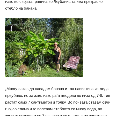
иако во својата градина во Љубаништа има прекрасно
стебло на банана.
„Многу сакав да насадам банана и таа навистина изгледа
преубаво, но за жал, иако раѓа плодови во низа од 7-8, тие
растат само 7 сантиметри и толку. Во почвата ставам овчи
гној со слама и го полевам стеблото со многу вода, во
зима го покривам со 7 најлони и со слама, ама зимите се