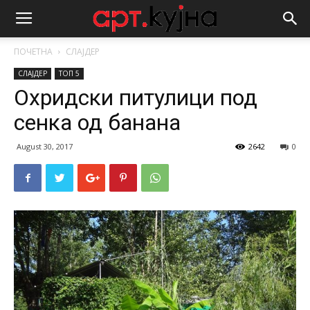
ПОЧЕТНА
СЛАЈДЕР
СЛАЈДЕР
ТОП 5
Охридски питулици под
сенка од банана
August 30, 2017
2642
0