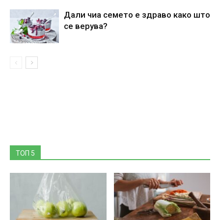
Дали чиа семето е здраво како што
се верува?
ТОП 5