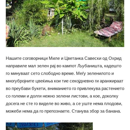
Нашите соговорници Миле и Цветанка Савески од Охрид
направиле мал зелен рај во кампот Љубаништа, кадешто
го минуваат сето слободно време. Меѓу зеленилото и
многубројните цвеќиња кои тие секојдневно ги аранжираат
во преубави букети, вниманието го привлекува растението
со големи и долги нежно зелени листови, а кое, доколку
досега не сте го виделе во живо, а се уште нема плодови,
можеби нема да го препознаете. Станува збор за банана.