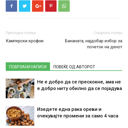
Претходна статија
Следната статија
Камперски крофни
Бананата, најдобар избор за
почеток на денот
ПОВРЗАНИ НАПИСИ
ПОВЕЌЕ ОД АВТОРОТ
Не е добро да се прескокне, ама не
е добро ниту обилно да се појадува
Изедете една рака ореви и
очекувајте промени за само 4 часа