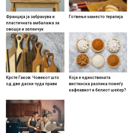
Франција ја забранува и
Готвење наместо терапија
пластичната амбалажа за
овошје и зеленчук
Крсте Гаков: Човекот што
Која е единствената
од две даски чуда прави
вистинска разлика помеѓу
кафеавиот и белиот шеќер?