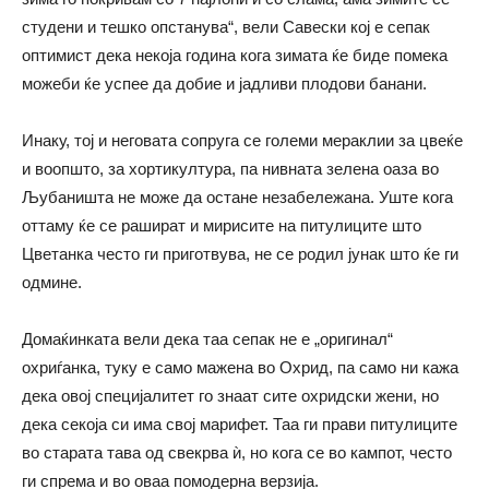
студени и тешко опстанува“, вели Савески кој е сепак
оптимист дека некоја година кога зимата ќе биде помека
можеби ќе успее да добие и јадливи плодови банани.
Инаку, тој и неговата сопруга се големи мераклии за цвеќе
и воопшто, за хортикултура, па нивната зелена оаза во
Љубаништа не може да остане незабележана. Уште кога
оттаму ќе се рашират и мирисите на питулиците што
Цветанка често ги приготвува, не се родил јунак што ќе ги
одмине.
Домаќинката вели дека таа сепак не е „оригинал“
охриѓанка, туку е само мажена во Охрид, па само ни кажа
дека овој специјалитет го знаат сите охридски жени, но
дека секоја си има свој марифет. Таа ги прави питулиците
во старата тава од свекрва ѝ, но кога се во кампот, често
ги спрема и во оваа помодерна верзија.