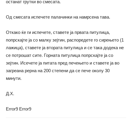
останат грутки во смесата.
Од смесата испечете палачинки на намрсена тава.
Откако ќе ги испечете, ставете ја првата питулица,
попрскајте ја со малку зејтин, распоредете го сирењето (1
лажица), ставете ја втората питулица и се така додека не
се потрошат сите. Горната питулица попрскајте ја со
зејтин. Исечете ја питата пред печењето и ставете ја во
загреана рерна на 200 степени да се пече околу 30
минути.
Д.Х.
Error9
Error9