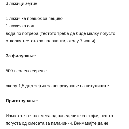
3 лажици зејтин
1 лажичка прашок за пециво
1 лажичка сол
вода по потреба (тестото треба да биде малку погусто
отколку тестото за палачинки, околу 7 чаши).
За филување:
500 г солено сирење
околу 1,5 дцл зејтин за попрскување на питулиците
Приготвување:
Изматете течна смеса од наведените состојки, нешто
погуста од смесата за палачинки. Внимавајте да не