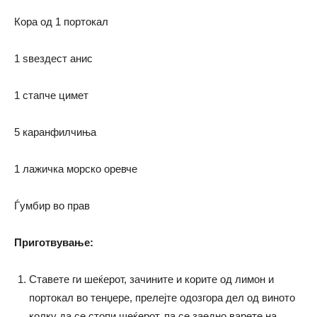
Кора од 1 портокал
1 ѕвездест анис
1 стапче цимет
5 каранфилчиња
1 лажичка морско оревче
Ѓумбир во прав
Приготвување
:
Ставете ги шеќерот, зачините и корите од лимон и
портокал во тенџере, прелејте одозгора дел од виното
колку да се стопи шеќерот, па се заедно варете на