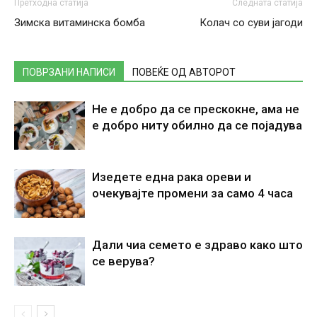
Претходна статија
Следната статија
Зимска витаминска бомба
Колач со суви јагоди
ПОВРЗАНИ НАПИСИ
ПОВЕЌЕ ОД АВТОРОТ
Не е добро да се прескокне, ама не
е добро ниту обилно да се појадува
Изедете една рака ореви и
очекувајте промени за само 4 часа
Дали чиа семето е здраво како што
се верува?