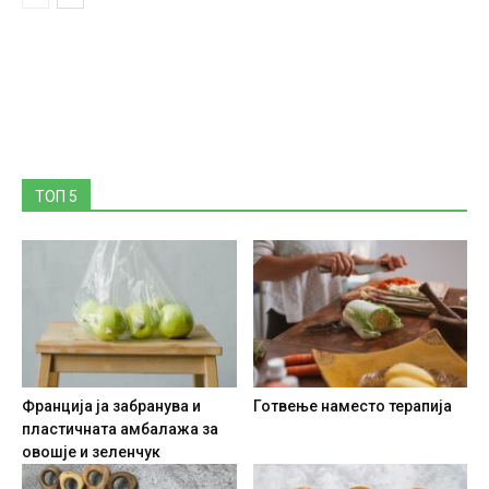
ТОП 5
Франција ја забранува и
Готвење наместо терапија
пластичната амбалажа за
овошје и зеленчук