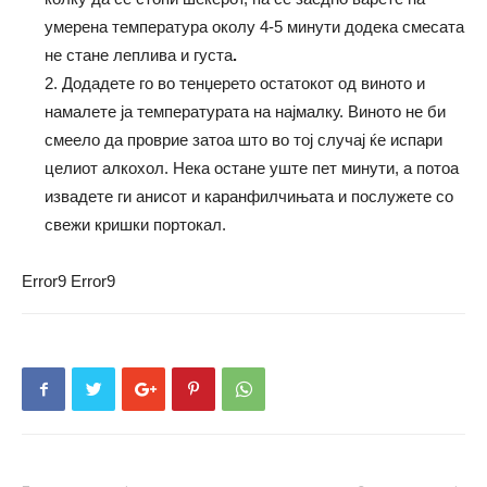
умерена температура околу 4-5 минути додека смесата
не стане леплива и густа
.
2. Додадете го во тенџерето остатокот од виното и
намалете ја температурата на најмалку. Виното не би
смеело да проврие затоа што во тој случај ќе испари
целиот алкохол. Нека остане уште пет минути, а потоа
извадете ги анисот и каранфилчињата и послужете со
свежи кришки портокал.
Error9
Error9