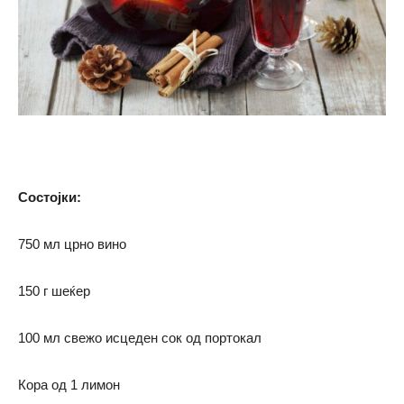
Состојки:
750 мл црно вино
150 г шеќер
100 мл свежо исцеден сок од портокал
Кора од 1 лимон