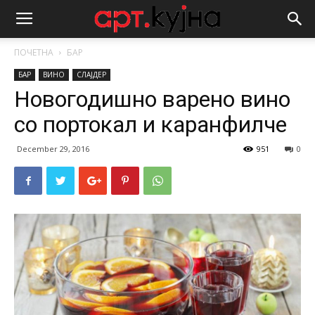
ПОЧЕТНА
БАР
БАР
ВИНО
СЛАЈДЕР
Новогодишно варено вино
со портокал и каранфилче
December 29, 2016
951
0