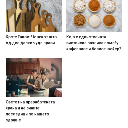
Крсте Гаков: Човекот што
Која е единствената
од две даски чуда прави
вистинска разлика помеѓу
кафеавиот и белиот шеќер?
Светот на преработената
храна и нејзините
последици по нашето
здравје