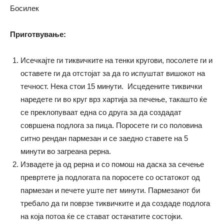
Босилек
Приготвување:
Исечкајте ги тиквичките на тенки кругови, посолете ги и
оставете ги да отстојат за да го испуштат вишокот на
течност. Нека стои 15 минути. Исцедените тиквички
наредете ги во круг врз хартија за печење, такашто ќе
се преклопуваат една со друга за да создадат
совршена подлога за пица. Поросете ги со половина
ситно рендан пармезан и се заедно ставете на 5
минути во загреана рерна.
Извадете ја од рерна и со помош на даска за сечење
превртете ја подлогата па поросете со остатокот од
пармезан и печете уште пет минути. Пармезанот би
требало да ги поврзе тиквичките и да создаде подлога
на која потоа ќе се стават останатите состојки.