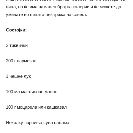
пица, но ќе има намален број на калории и ќе можете да
уживате во пицата без грижа на совест.
Состојки:
2 тиквички
200 г пармезан
1 чешне лук
100 мл маслиново масло
100 г моцарела или кашкавал
Неколку парчиња сува салама