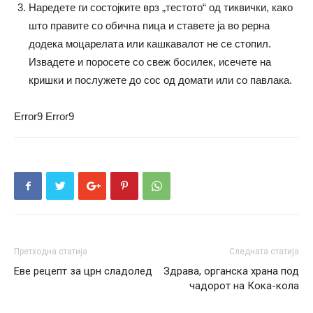
Наредете ги состојките врз „тестото“ од тиквички, како
што правите со обична пица и ставете ја во рерна
додека моцарелата или кашкавалот не се стопил.
Извадете и поросете со свеж босилек, исечете на
кришки и послужете до сос од домати или со павлака.
Error9
Error9
Претходна статија
Следната статија
Еве рецепт за црн сладолед
Здрава, органска храна под
чадорот на Кока-кола