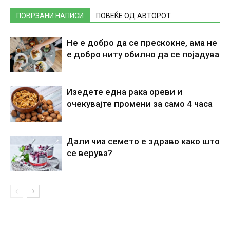
ПОВРЗАНИ НАПИСИ
ПОВЕЌЕ ОД АВТОРОТ
Не е добро да се прескокне, ама не
е добро ниту обилно да се појадува
Изедете една рака ореви и
очекувајте промени за само 4 часа
Дали чиа семето е здраво како што
се верува?