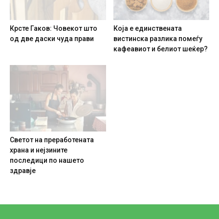
Крсте Гаков: Човекот што
Која е единствената
од две даски чуда прави
вистинска разлика помеѓу
кафеавиот и белиот шеќер?
Светот на преработената
храна и нејзините
последици по нашето
здравје