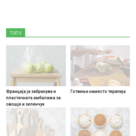
ТОП 5
Франција ја забранува и
Готвење наместо терапија
пластичната амбалажа за
овошје и зеленчук