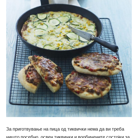
За приготвување на пица од тиквички нема да ви треба
ништо посебно, освен тиквички и вообичените состојки за