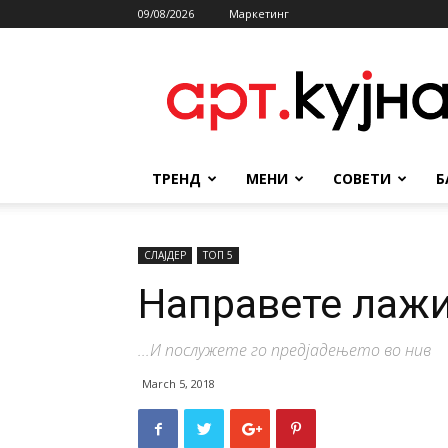
09/08/2026
Маркетинг
АРТКУЈНА
ТРЕНД
МЕНИ
СОВЕТИ
Б
СЛАЈДЕР
ТОП 5
Направете лажи
...И послужете го предјадењето во нив
March 5, 2018