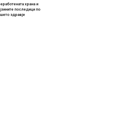
еработената храна и
јзините последици по
ашето здравје