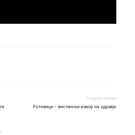
Следната статија
ги
Ротквици – вистински извор на здравје
Т