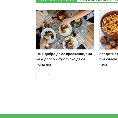
Не е добро да се прескокне, ама
Изедете ед
не е добро ниту обилно да се
очекувајте
појадува
часа