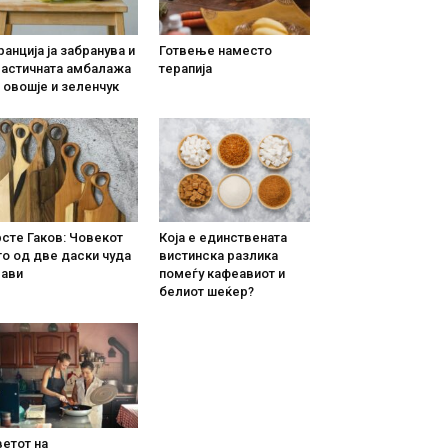
анција ја забранува и
Готвење наместо
ластичната амбалажа
терапија
 овошје и зеленчук
сте Гаков: Човекот
Која е единствената
о од две даски чуда
вистинска разлика
рави
помеѓу кафеавиот и
белиот шеќер?
етот на