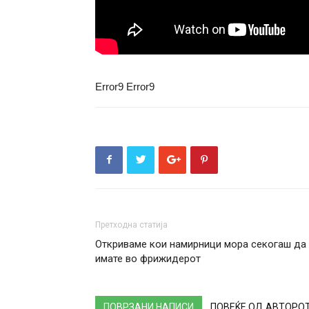
Error9
Error9
Претходна статија
Откриваме кои намирници мора секогаш да 
имате во фрижидерот
ПОВРЗАНИ НАПИСИ
ПОВЕЌЕ ОД АВТОРО