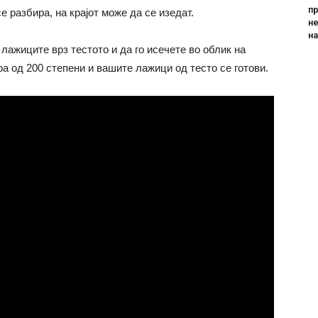
пр
се разбира, на крајот може да се изедат.
не
н
лажиците врз тестото и да го исечете во облик на
а од 200 степени и вашите лажици од тесто се готови.