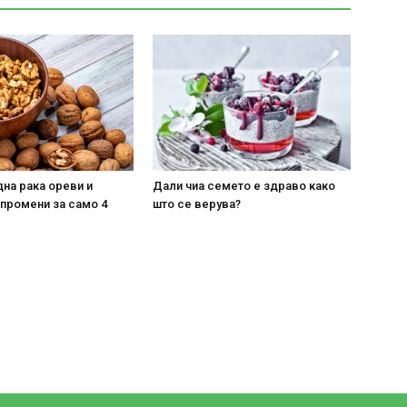
на рака ореви и
Дали чиа семето е здраво како
 промени за само 4
што се верува?