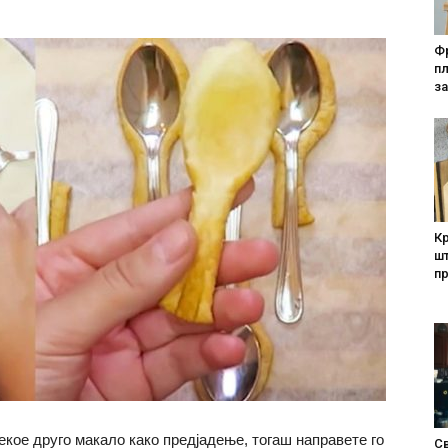
Фр
п
за
Кр
шт
п
екое друго макало како предјадење, тогаш направете го
Св