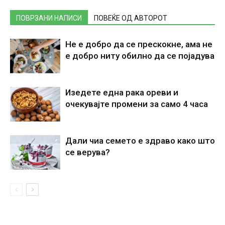
ПОВРЗАНИ НАПИСИ
ПОВЕЌЕ ОД АВТОРОТ
Не е добро да се прескокне, ама не
е добро ниту обилно да се појадува
Изедете една рака ореви и
очекувајте промени за само 4 часа
Дали чиа семето е здраво како што
се верува?