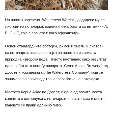
На пивото наречено „Watercress Warrior“, додадени му се
листови на поточарка, водена билка богата со витамини A,
B, C и E, која е позната и како афродизијак.
Освен стандардните состојки, јачмен и хмељ, и листови
на поточарка, главна состојка на пивото е и свежата
природна изворска вода. Пивото настанало како резултат
од соработката помеѓу пиварата „Cerne Abbas Brewery“, од
Дорсет и компанијата „The Watercress Company“, која се
занимава со производство и преработка на поточарка.
Местото Карне Абас во Дорсет, е едно од првите места
кадешто е одгледувана поточарката, а исто така и место
кадешто се прави одлично пиво.