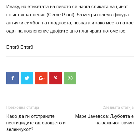
Инаку, на етикетата на пивото се наоѓа сликата на џинот
со истакнат пенис (Cerne Giant), 55 метри голема фигура –
антички симбол на плодноста, позната и како место на кое
одат на поклонение двојките што планираат потомство.
Error9
Error9
Претходна статија
Следната статија
Како да ги отстраните
Маре Јаневска: Љубовта е
пестицидите од овошјето и
најважниот зачин
зеленчукот?