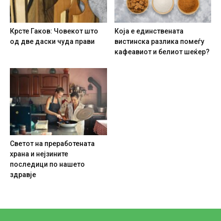
Крсте Гаков: Човекот што
Која е единствената
од две даски чуда прави
вистинска разлика помеѓу
кафеавиот и белиот шеќер?
Светот на преработената
храна и нејзините
последици по нашето
здравје