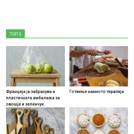
ТОП 5
Франција ја забранува и
Готвење наместо терапија
пластичната амбалажа за
овошје и зеленчук