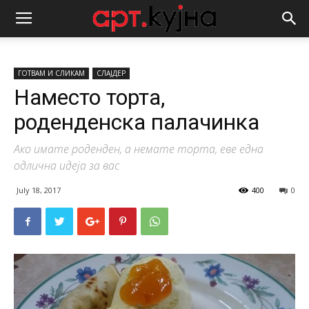
ГОТВАМ И СЛИКАМ
СЛАЈДЕР
Наместо торта,
роденденска палачинка
Ако имате роденден, а немате торта, еве една
одлична идеја за вас
July 18, 2017
400
0