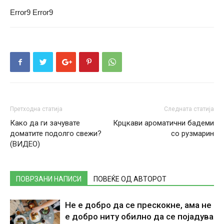
Error9
Error9
Претходна статија
Следната статија
Како да ги зачувате
Крцкави ароматични бадеми
доматите подолго свежи?
со рузмарин
(ВИДЕО)
ПОВРЗАНИ НАПИСИ
ПОВЕЌЕ ОД АВТОРОТ
Не е добро да се прескокне, ама не
е добро ниту обилно да се појадува