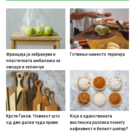
Франција ја забранува и
Готвење наместо терапија
пластичната амбалажа за
овошје и зеленчук
Крсте Гаков: Човекот што
Која е единствената
од две даски чуда прави
вистинска разлика помеѓу
кафеавиот и белиот шеќер?