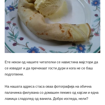
Ете некои од нашите читателки се навистина мајстори да
се извадат и да пречекаат гости дури и кога не се баш
подготвени.
На нашата адреса стаса оваа фотографија на обична
палачинка филувана со домашен пекмез од кајсии и една
лажица сладолед од ванила. Добро изгледа, нели?