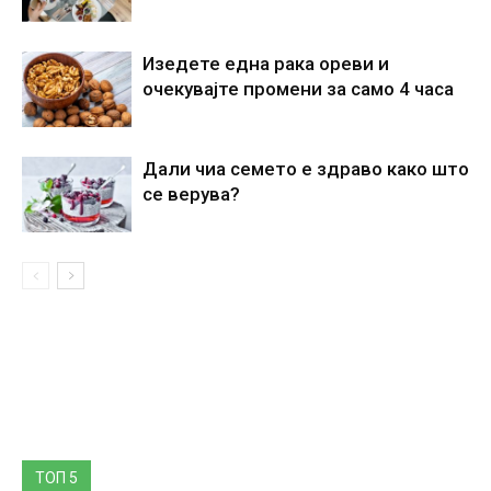
Изедете една рака ореви и
очекувајте промени за само 4 часа
Дали чиа семето е здраво како што
се верува?
ТОП 5